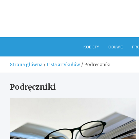
Skip
to
content
KOBIETY
OBUWIE
PR
Strona główna
Lista artykułów
Podręczniki
Podręczniki