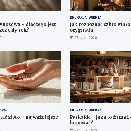
EDUKACJA
WIEDZA
nosowa – dlaczego jest
Jak rozpoznać szkło Mura
zez cały rok?
oryginału
6
28 lipca 2026
DZA
EDUKACJA
WIEDZA
nać złoto – najważniejsze
Parkside – jaka to firma i
kupować?
6
27 lipca 2026