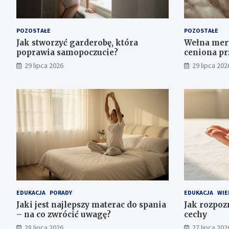
POZOSTAŁE
POZOSTAŁE
Jak stworzyć garderobę, która
Wełna mery
poprawia samopoczucie?
ceniona pr
29 lipca 2026
29 lipca 202
EDUKACJA
PORADY
EDUKACJA
WIE
Jaki jest najlepszy materac do spania
Jak rozpoz
– na co zwrócić uwagę?
cechy
28 lipca 2026
27 lipca 202