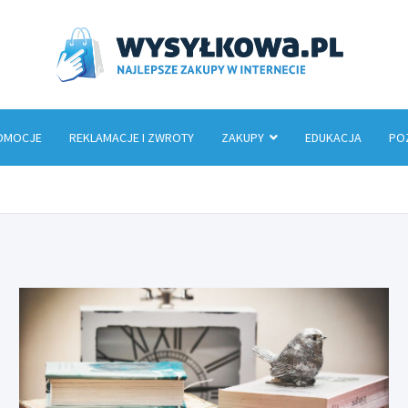
Wys
OMOCJE
REKLAMACJE I ZWROTY
ZAKUPY
EDUKACJA
PO