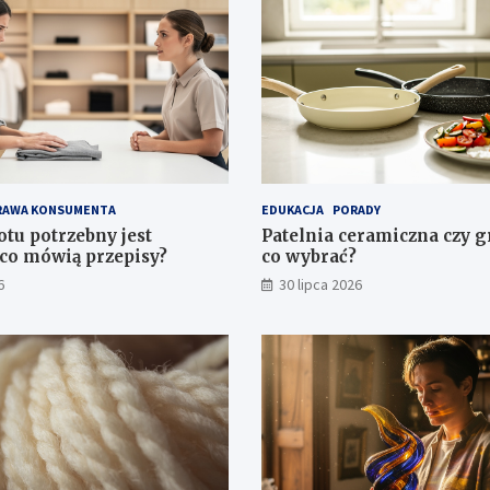
RAWA KONSUMENTA
EDUKACJA
PORADY
otu potrzebny jest
Patelnia ceramiczna czy 
co mówią przepisy?
co wybrać?
6
30 lipca 2026