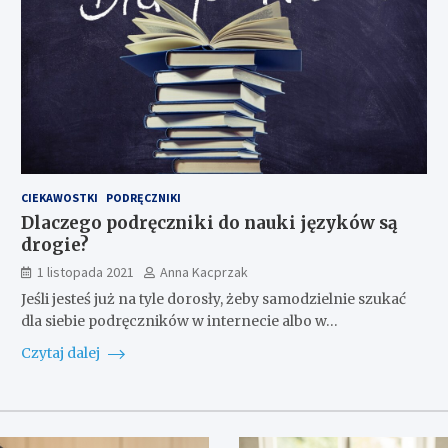
CIEKAWOSTKI
PODRĘCZNIKI
Dlaczego podręczniki do nauki języków są
drogie?
1 listopada 2021
Anna Kacprzak
Jeśli jesteś już na tyle dorosły, żeby samodzielnie szukać
dla siebie podręczników w internecie albo w…
Czytaj dalej