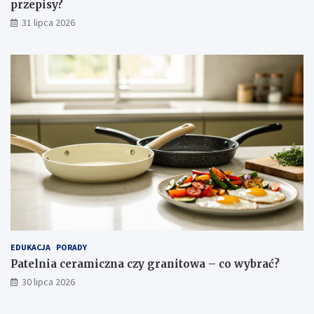
g
przepisy?
n
31 lipca 2026
a
c
j
a
EDUKACJA
PORADY
Patelnia ceramiczna czy granitowa – co wybrać?
30 lipca 2026