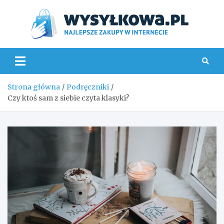
Skip
to
content
Wys
Strona główna
Podręczniki
Czy ktoś sam z siebie czyta klasyki?