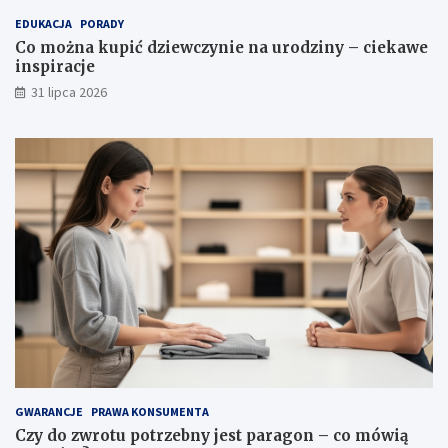
a
p
EDUKACJA
PORADY
l
i
Co można kupić dziewczynie na urodziny – ciekawe
e
r
inspiracje
t
a
y
c
31 lipca 2026
,
j
w
e
ł
a
ś
c
i
w
o
ś
c
i
i
p
i
e
l
GWARANCJE
PRAWA KONSUMENTA
ę
Czy do zwrotu potrzebny jest paragon – co mówią