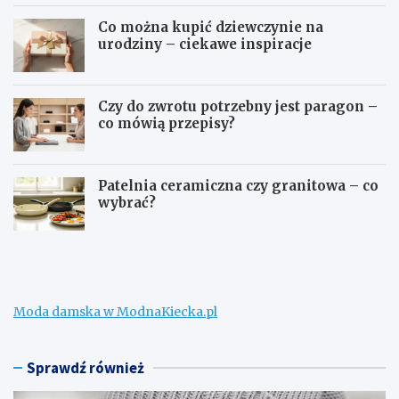
Co można kupić dziewczynie na
urodziny – ciekawe inspiracje
Czy do zwrotu potrzebny jest paragon –
co mówią przepisy?
Patelnia ceramiczna czy granitowa – co
wybrać?
W
C
e
o
ł
m
n
o
a
ż
Moda damska w ModnaKiecka.pl
m
n
e
a
r
k
i
u
Sprawdź również
n
p
o
i