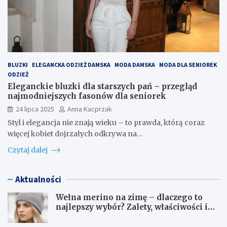
BLUZKI
ELEGANCKA ODZIEŻ DAMSKA
MODA DAMSKA
MODA DLA SENIOREK
ODZIEŻ
Eleganckie bluzki dla starszych pań – przegląd
najmodniejszych fasonów dla seniorek
24 lipca 2025
Anna Kacprzak
Styl i elegancja nie znają wieku – to prawda, którą coraz
więcej kobiet dojrzałych odkrywa na…
Czytaj dalej
Aktualności
Wełna merino na zimę – dlaczego to
najlepszy wybór? Zalety, właściwości i
pielęgnacja