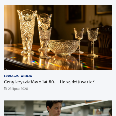
EDUKACJA
WIEDZA
Ceny kryształów z lat 80. – ile są dziś warte?
23 lipca 2026