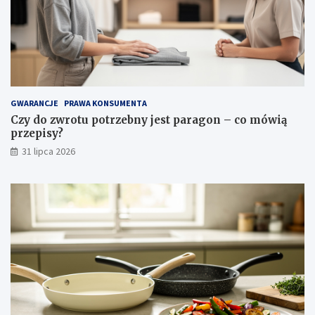
ś
c
i
i
p
i
e
l
GWARANCJE
PRAWA KONSUMENTA
ę
Czy do zwrotu potrzebny jest paragon – co mówią
g
przepisy?
n
31 lipca 2026
a
c
j
a