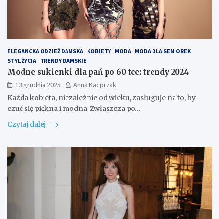
ELEGANCKA ODZIEŻ DAMSKA
KOBIETY
MODA
MODA DLA SENIOREK
STYL ŻYCIA
TRENDY DAMSKIE
Modne sukienki dla pań po 60 tce: trendy 2024
13 grudnia 2025
Anna Kacprzak
Każda kobieta, niezależnie od wieku, zasługuje na to, by
czuć się piękna i modna. Zwłaszcza po…
Czytaj dalej