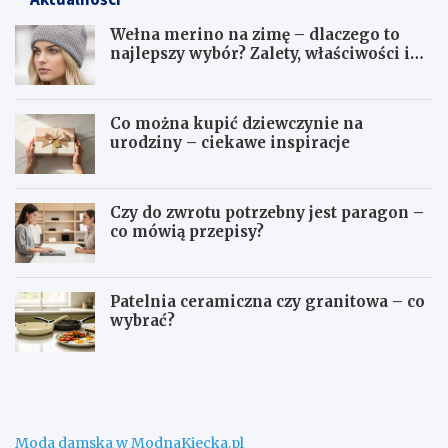
Wełna merino na zimę – dlaczego to
najlepszy wybór? Zalety, właściwości i
pielęgnacja
Co można kupić dziewczynie na
urodziny – ciekawe inspiracje
Czy do zwrotu potrzebny jest paragon –
co mówią przepisy?
Patelnia ceramiczna czy granitowa – co
wybrać?
W
C
e
o
ł
m
n
o
a
ż
Moda damska w ModnaKiecka.pl
m
n