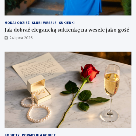
MODA I ODZIEŻ
ŚLUB I WESELE
SUKIENKI
Jak dobrać elegancką sukienkę na wesele jako gość
24 lipca 2026
KOBIETY
PORADY DLA KOBIET