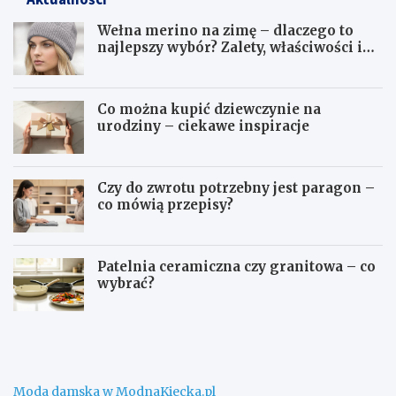
Wełna merino na zimę – dlaczego to
najlepszy wybór? Zalety, właściwości i
pielęgnacja
Co można kupić dziewczynie na
urodziny – ciekawe inspiracje
Czy do zwrotu potrzebny jest paragon –
co mówią przepisy?
Patelnia ceramiczna czy granitowa – co
wybrać?
W
C
e
o
ł
m
n
o
a
ż
Moda damska w ModnaKiecka.pl
m
n