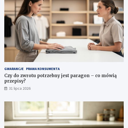
ś
c
i
w
o
ś
c
i
i
p
i
e
l
GWARANCJE
PRAWA KONSUMENTA
ę
Czy do zwrotu potrzebny jest paragon – co mówią
g
przepisy?
n
31 lipca 2026
a
c
j
a