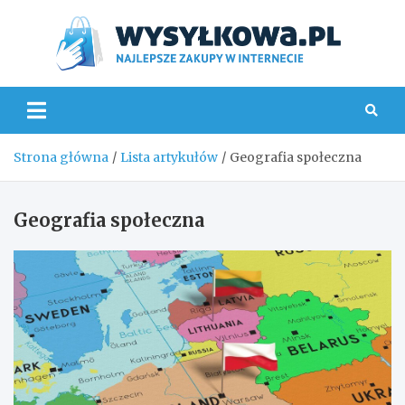
Skip
to
content
Wys
Strona główna
Lista artykułów
Geografia społeczna
Geografia społeczna