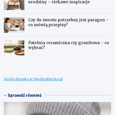
urodziny – ciekawe inspiracje
Czy do zwrotu potrzebny jest paragon –
co mówią przepisy?
Patelnia ceramiczna czy granitowa – co
wybrać?
W
C
e
o
ł
m
n
o
a
ż
Moda damska w ModnaKiecka.pl
m
n
e
a
r
k
i
u
Sprawdź również
n
p
o
i
n
ć
a
d