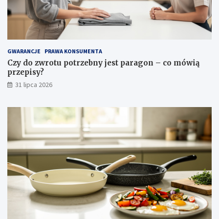
i
i
p
i
e
l
GWARANCJE
PRAWA KONSUMENTA
ę
Czy do zwrotu potrzebny jest paragon – co mówią
g
przepisy?
n
31 lipca 2026
a
c
j
a