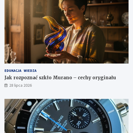
EDUKACJA
WIEDZA
Jak rozpoznać szkło Murano – cechy oryginału
28 lipca 2026