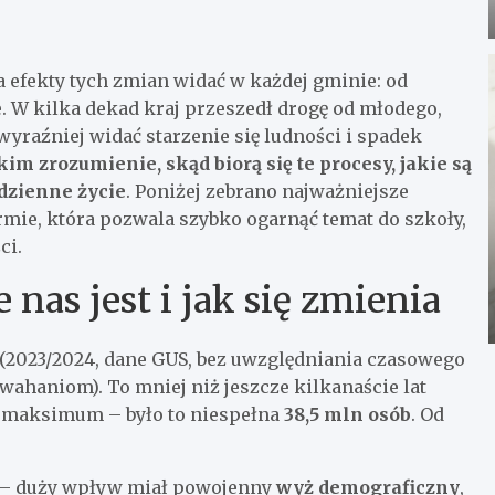
a efekty tych zmian widać w każdej gminie: od
. W kilka dekad kraj przeszedł drogę od młodego,
yraźniej widać starzenie się ludności i spadek
kim zrozumienie, skąd biorą się te procesy, jakie są
odzienne życie
. Poniżej zebrano najważniejsze
ormie, która pozwala szybko ogarnąć temat do szkoły,
ci.
 nas jest i jak się zmienia
(2023/2024, dane GUS, bez uwzględniania czasowego
ahaniom). To mniej niż jeszcze kilkanaście lat
ła maksimum – było to niespełna
38,5 mln osób
. Od
ła – duży wpływ miał powojenny
wyż demograficzny
,