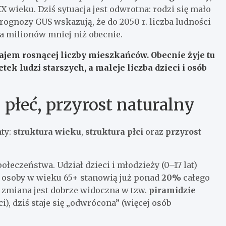
XX wieku. Dziś sytuacja jest odwrotna: rodzi się mało
Prognozy GUS wskazują, że do 2050 r. liczba ludności
lka milionów mniej niż obecnie.
ajem rosnącej liczby mieszkańców. Obecnie żyje tu
etek ludzi starszych, a maleje liczba dzieci i osób
 płeć, przyrost naturalny
nty:
struktura wieku
,
struktura płci
oraz
przyrost
łeczeństwa. Udział dzieci i młodzieży (0–17 lat)
ie osoby w wieku 65+ stanowią już ponad
20%
całego
a zmiana jest dobrze widoczna w tzw.
piramidzie
i), dziś staje się „odwrócona” (więcej osób