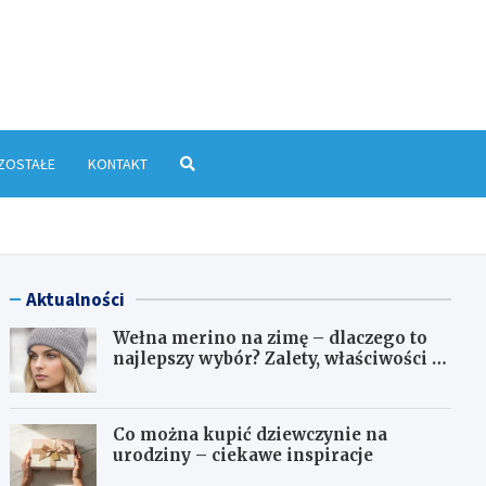
yłkowa.pl
ZOSTAŁE
KONTAKT
Aktualności
Wełna merino na zimę – dlaczego to
najlepszy wybór? Zalety, właściwości i
pielęgnacja
Co można kupić dziewczynie na
urodziny – ciekawe inspiracje