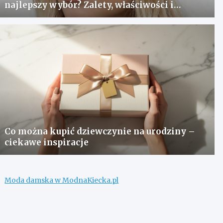
najlepszy wybór? Zalety, właściwości i
pielęgnacja
Co można kupić dziewczynie na urodziny –
ciekawe inspiracje
Moda damska w ModnaKiecka.pl