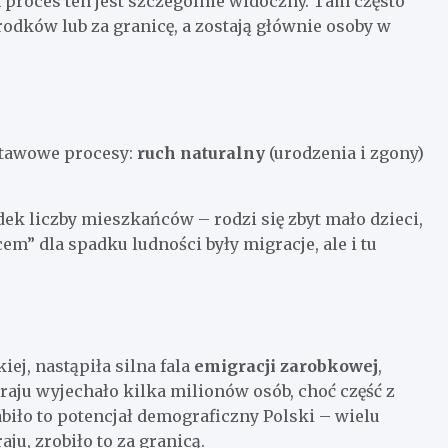
 proces ten jest szczególnie widoczny. Tam często
odków lub za granicę, a zostają głównie osoby w
stawowe procesy:
ruch naturalny
(urodzenia i zgony)
ek liczby mieszkańców – rodzi się zbyt mało dzieci,
” dla spadku ludności były migracje, ale i tu
iej, nastąpiła silna fala
emigracji zarobkowej
,
 kraju wyjechało kilka milionów osób, choć część z
biło to potencjał demograficzny Polski – wielu
ju, zrobiło to za granicą.