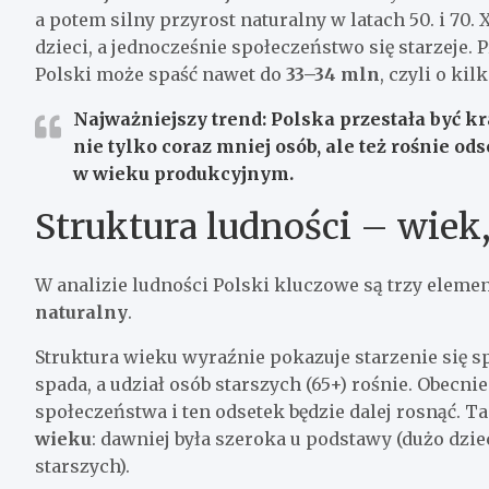
a potem silny przyrost naturalny w latach 50. i 70. 
dzieci, a jednocześnie społeczeństwo się starzeje. 
Polski może spaść nawet do
33–34 mln
, czyli o ki
Najważniejszy trend:
Polska przestała być kr
nie tylko coraz mniej osób, ale też rośnie ods
w wieku produkcyjnym.
Struktura ludności – wiek,
W analizie ludności Polski kluczowe są trzy eleme
naturalny
.
Struktura wieku wyraźnie pokazuje starzenie się spo
spada, a udział osób starszych (65+) rośnie. Obecn
społeczeństwa i ten odsetek będzie dalej rosnąć. T
wieku
: dawniej była szeroka u podstawy (dużo dziec
starszych).