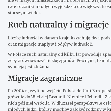
ale w małych miasteczkach i na terenach wiejskich
całe roczniki młodych wyjeżdżają do większych ośr
starszym wieku.
Ruch naturalny i migracje
Liczbę ludności w danym kraju kształtują dwa pod
oraz
migracje
(napływ i odpływ ludności).
W Polsce ruch naturalny od kilku lat powoduje spad
żeby zrównoważyć liczbę zgonów. Pewnym „hamulcem
sytuacja jest złożona.
Migracje zagraniczne
Po 2004 r., czyli po wejściu Polski do Unii Europejsk
głównie do Wielkiej Brytanii, Niemiec i Irlandii. Z
nich później wróciła. W dłuższej perspektywie osła
młodych ludzi, którzy mogliby założyć rodziny w kra