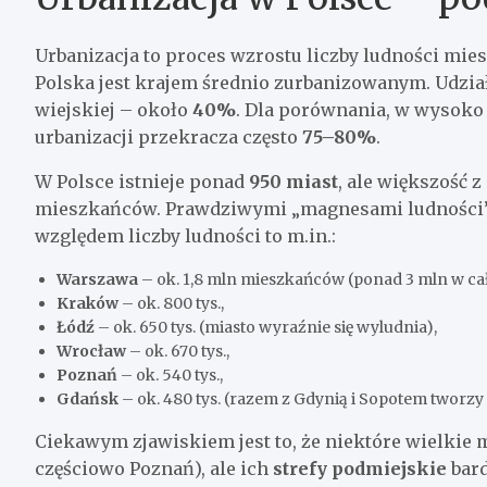
Urbanizacja to proces wzrostu liczby ludności mie
Polska jest krajem średnio zurbanizowanym. Udzia
wiejskiej – około
40%
. Dla porównania, w wysoko
urbanizacji przekracza często
75–80%
.
W Polsce istnieje ponad
950 miast
, ale większość z
mieszkańców. Prawdziwymi „magnesami ludności” s
względem liczby ludności to m.in.:
Warszawa
– ok. 1,8 mln mieszkańców (ponad 3 mln w cał
Kraków
– ok. 800 tys.,
Łódź
– ok. 650 tys. (miasto wyraźnie się wyludnia),
Wrocław
– ok. 670 tys.,
Poznań
– ok. 540 tys.,
Gdańsk
– ok. 480 tys. (razem z Gdynią i Sopotem tworzy 
Ciekawym zjawiskiem jest to, że niektóre wielkie 
częściowo Poznań), ale ich
strefy podmiejskie
bard