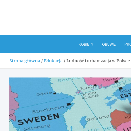
Skip
to
content
KOBIETY
OBUWIE
PR
Strona główna
Edukacja
Ludność i urbanizacja w Polsce