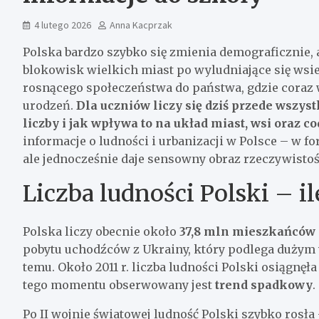
4 lutego 2026
Anna Kacprzak
Polska bardzo szybko się zmienia demograficznie, 
blokowisk wielkich miast po wyludniające się wsie
rosnącego społeczeństwa do państwa, gdzie coraz w
urodzeń.
Dla uczniów liczy się dziś przede wszyst
liczby i jak wpływa to na układ miast, wsi oraz c
informacje o ludności i urbanizacji w Polsce – w f
ale jednocześnie daje sensowny obraz rzeczywistoś
Liczba ludności Polski – ile
Polska liczy obecnie około
37,8 mln mieszkańców
pobytu uchodźców z Ukrainy, który podlega dużym w
temu. Około 2011 r. liczba ludności Polski osiągnę
tego momentu obserwowany jest
trend spadkowy
.
Po II wojnie światowej ludność Polski szybko ros