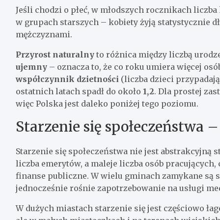
Jeśli chodzi o płeć, w młodszych rocznikach liczba 
w grupach starszych – kobiety żyją statystycznie 
mężczyznami.
Przyrost naturalny
to różnica między liczbą urodze
ujemny
– oznacza to, że co roku umiera więcej osób
współczynnik dzietności
(liczba dzieci przypadaj
ostatnich latach spadł do około
1,2
. Dla prostej za
więc Polska jest daleko poniżej tego poziomu.
Starzenie się społeczeństwa –
Starzenie się społeczeństwa nie jest abstrakcyjną 
liczba emerytów, a maleje liczba osób pracujących,
finanse publiczne. W wielu gminach zamykane są s
jednocześnie rośnie zapotrzebowanie na usługi med
W dużych miastach starzenie się jest częściowo ł