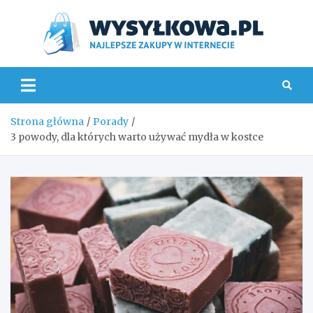
Skip
to
content
Wys
Strona główna
Porady
3 powody, dla których warto używać mydła w kostce