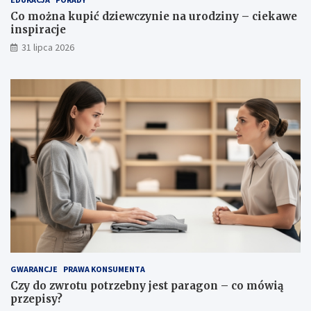
l
i
Co można kupić dziewczynie na urodziny – ciekawe
e
r
inspiracje
t
a
y
c
31 lipca 2026
,
j
w
e
ł
a
ś
c
i
w
o
ś
c
i
i
p
i
e
l
GWARANCJE
PRAWA KONSUMENTA
ę
Czy do zwrotu potrzebny jest paragon – co mówią
g
przepisy?
n