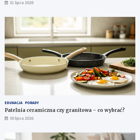
31 lipca 2026
a
c
j
a
EDUKACJA
PORADY
Patelnia ceramiczna czy granitowa – co wybrać?
30 lipca 2026