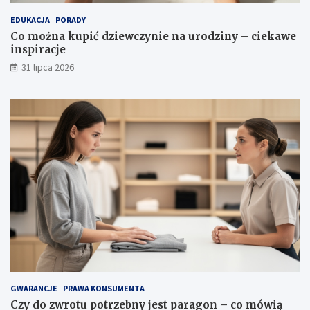
a
p
EDUKACJA
PORADY
l
i
Co można kupić dziewczynie na urodziny – ciekawe
e
r
inspiracje
t
a
y
c
31 lipca 2026
,
j
w
e
ł
a
ś
c
i
w
o
ś
c
i
i
p
i
e
l
GWARANCJE
PRAWA KONSUMENTA
ę
Czy do zwrotu potrzebny jest paragon – co mówią