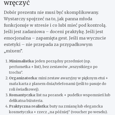
wręczyć
Dobór prezentu nie musi być skomplikowany.
Wystarczy spojrzeć na to, jak panna młoda
funkcjonuje w stresie i co lubi mieć pod kontrolą.
Jeśli jest zadaniowa – doceni praktykę. Jeśli jest
emocjonalna – zapamięta gest. Jeśli ma wyczucie
estetyki – nie przepada za przypadkowym
„mixem”.
Minimalistka
: jeden porządny przedmiot (np.
perfumetka + list), bez zestawów „wszystkiego po
trochu”.
Organizatorka
: mini zestaw awaryjny w pięknym etui +
mała karta z planem dnia/telefonami (jeśli to pasuje do
roli świadkowej).
Romantyczka
: list na poranek + pudełko wspomnień lub
delikatna biżuteria.
Praktyczna realistka
: buty na zmianę lub elegancka
kosmetyczka + rzecz „na później” (voucher po weselu).