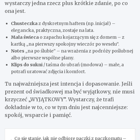
wystarczy jedna rzecz plus krótkie zdanie, po co
ona jest.
Chusteczka
z dyskretnym haftem (np. inicjał) –
elegancka, praktyczna, zostaje na lata.
Mała świeca
o zapachu kojarzącym się z domem – z
kartką „na pierwszy spokojny wieczór po weselu”.
Notes
„na po ślubie” – na wrażenia z podróży poślubnej
albo pierwsze wspólne plany.
Klips do sukni
/ taśma do ubrań (modowa) – małe, a
potrafi uratować zdjęcia i komfort.
Tu najważniejsza jest intencja i dopasowanie. Jeśli
prezent od świadkowej ma być wyjątkowy, nie musi
krzyczeć „WYJĄTKOWY”. Wystarczy, że trafi
dokładnie w to, co w tym dniu jest najcenniejsze:
spokój, wsparcie i pamięć.
Nawigacja
Co się stanie, jak nie odbiorę paczki z paczkomatu –