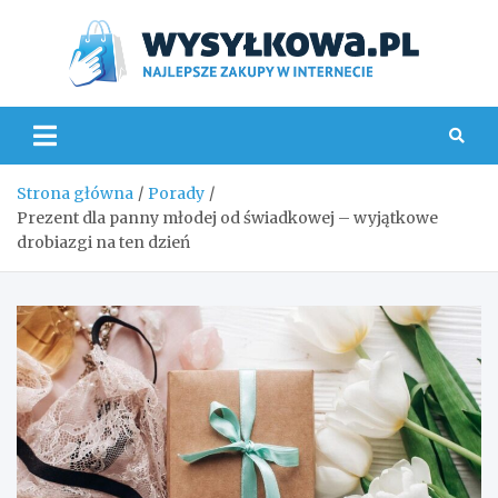
Skip
to
content
Wys
Strona główna
Porady
Prezent dla panny młodej od świadkowej – wyjątkowe
drobiazgi na ten dzień