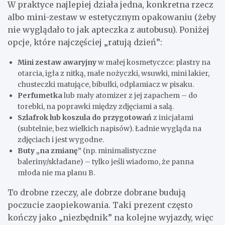
W praktyce najlepiej działa jedna, konkretna rzecz
albo mini-zestaw w estetycznym opakowaniu (żeby
nie wyglądało to jak apteczka z autobusu). Poniżej
opcje, które najczęściej „ratują dzień”:
Mini zestaw awaryjny
w małej kosmetyczce: plastry na
otarcia, igła z nitką, małe nożyczki, wsuwki, mini lakier,
chusteczki matujące, bibułki, odplamiacz w pisaku.
Perfumetka
lub mały atomizer z jej zapachem – do
torebki, na poprawki między zdjęciami a salą.
Szlafrok lub koszula do przygotowań
z inicjałami
(subtelnie, bez wielkich napisów). Ładnie wygląda na
zdjęciach i jest wygodne.
Buty „na zmianę”
(np. minimalistyczne
baleriny/składane) – tylko jeśli wiadomo, że panna
młoda nie ma planu B.
To drobne rzeczy, ale dobrze dobrane budują
poczucie zaopiekowania. Taki prezent często
kończy jako „niezbędnik” na kolejne wyjazdy, więc