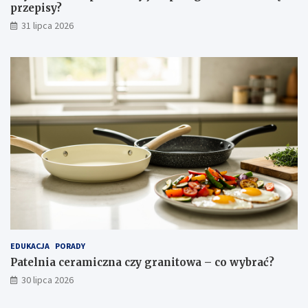
g
przepisy?
n
31 lipca 2026
a
c
j
a
EDUKACJA
PORADY
Patelnia ceramiczna czy granitowa – co wybrać?
30 lipca 2026