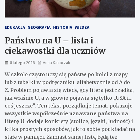
EDUKACJA
GEOGRAFIA
HISTORIA
WIEDZA
Państwo na U – lista i
ciekawostki dla uczniów
6 lutego 2026
Anna Kacprzak
W szkole często uczy się państw po kolei z mapy
lub z tabelki w podręczniku, alfabetycznie od A do
Z. Problem pojawia się wtedy, gdy litera jest rzadka,
jak właśnie
U
, a w głowie pojawia się tylko „USA i…
coś jeszcze”. Ten tekst porządkuje temat: pokazuje
wszystkie współcześnie uznawane państwa na
literę U
, dodaje konkrety (stolice, języki, ludność) i
kilka prostych sposobów, jak to sobie poukładać na
stałe w pamięci. Zamiast samej listy, będą też