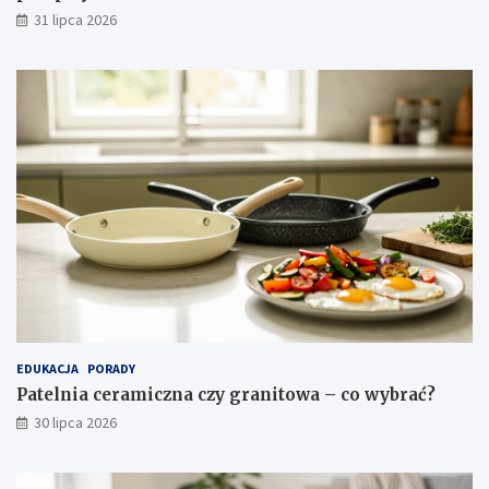
p
i
31 lipca 2026
i
s
r
y
a
?
c
j
e
EDUKACJA
PORADY
Patelnia ceramiczna czy granitowa – co wybrać?
30 lipca 2026