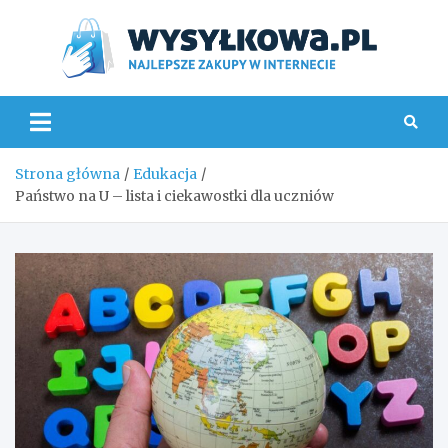
Skip
to
content
Wys
Strona główna
Edukacja
Państwo na U – lista i ciekawostki dla uczniów