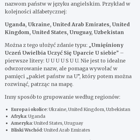
nazwom państw w języku angielskim. Przykład w
kolejności alfabetycznej:
Uganda, Ukraine, United Arab Emirates, United
Kingdom, United States, Uruguay, Uzbekistan
Można z tego ułożyć zdanie typu: „
Umięśniony
Uczeń Uwielbia Uczyć Się Uparcie U siebie
” –
pierwsze litery: U U U U S U U. Nie jest to idealne
odwzorowanie nazw, ale pomaga wywołać w
pamięci „pakiet państw na U”, który potem można
rozwinąć, patrząc na mapę.
Inny sposób to grupowanie według regionów:
Europa i okolice
: Ukraine, United Kingdom, Uzbekistan
Afryka
: Uganda
Ameryka
: United States, Uruguay
Bliski Wschód
: United Arab Emirates