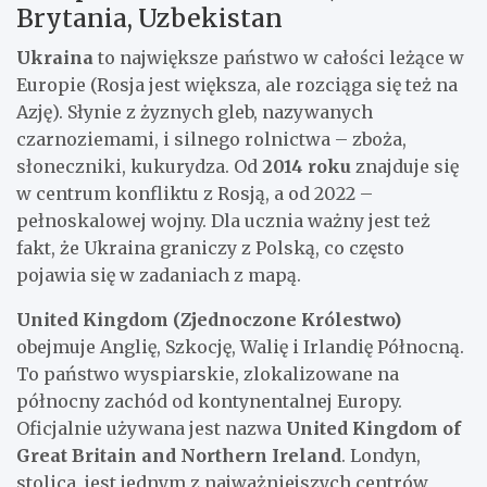
Brytania, Uzbekistan
Ukraina
to największe państwo w całości leżące w
Europie (Rosja jest większa, ale rozciąga się też na
Azję). Słynie z żyznych gleb, nazywanych
czarnoziemami, i silnego rolnictwa – zboża,
słoneczniki, kukurydza. Od
2014 roku
znajduje się
w centrum konfliktu z Rosją, a od 2022 –
pełnoskalowej wojny. Dla ucznia ważny jest też
fakt, że Ukraina graniczy z Polską, co często
pojawia się w zadaniach z mapą.
United Kingdom (Zjednoczone Królestwo)
obejmuje Anglię, Szkocję, Walię i Irlandię Północną.
To państwo wyspiarskie, zlokalizowane na
północny zachód od kontynentalnej Europy.
Oficjalnie używana jest nazwa
United Kingdom of
Great Britain and Northern Ireland
. Londyn,
stolica, jest jednym z najważniejszych centrów