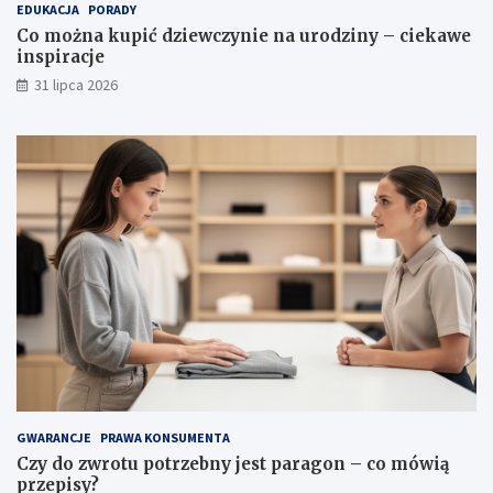
EDUKACJA
PORADY
i
e
e
s
Co można kupić dziewczynie na urodziny – ciekawe
n
t
inspiracje
a
p
31 lipca 2026
u
a
r
r
o
a
d
g
z
o
i
n
n
–
y
c
–
o
c
m
i
ó
e
w
k
i
a
ą
w
p
e
r
i
z
GWARANCJE
PRAWA KONSUMENTA
n
e
Czy do zwrotu potrzebny jest paragon – co mówią
s
p
przepisy?