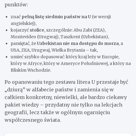
punktów:
znać
pełną listę siedmiu państw na U
(w wersji
angielskiej),
kojarzyć
stolice
, szczególnie: Abu Zabi (ZEA),
Montevideo (Urugwaj), Taszkent (Uzbekistan),
pamiętać, że
Uzbekistan nie ma dostępu do morza
, a
USA, ZEA, Urugwaj, Wielka Brytania – tak,
umieć szybko dopasować: który kraj leży w Europie,
który w Afryce, który w Ameryce Południowej, a który na
Bliskim Wschodzie.
Po opanowaniu tego zestawu litera U przestaje być
„dziurą” w alfabecie państw i zamienia się w
całkiem konkretny, niewielki, ale bardzo ciekawy
pakiet wiedzy – przydatny nie tylko na lekcjach
geografii, lecz także w ogólnym ogarnięciu
współczesnego świata.