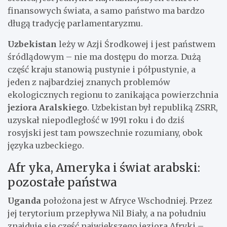
finansowych świata, a samo państwo ma bardzo
długą tradycję parlamentaryzmu.
Uzbekistan
leży w Azji Środkowej i jest państwem
śródlądowym – nie ma dostępu do morza. Dużą
część kraju stanowią pustynie i półpustynie, a
jeden z najbardziej znanych problemów
ekologicznych regionu to zanikająca powierzchnia
jeziora Aralskiego
. Uzbekistan był republiką ZSRR,
uzyskał niepodległość w 1991 roku i do dziś
rosyjski jest tam powszechnie rozumiany, obok
języka uzbeckiego.
Afr yka, Ameryka i świat arabski:
pozostałe państwa
Uganda
położona jest w Afryce Wschodniej. Przez
jej terytorium przepływa Nil Biały, a na południu
znajduje się część największego jeziora Afryki –