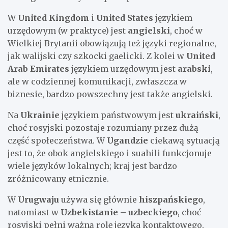
W
United Kingdom
i
United States
językiem
urzędowym (w praktyce) jest
angielski
, choć w
Wielkiej Brytanii obowiązują też języki regionalne,
jak walijski czy szkocki gaelicki. Z kolei w
United
Arab Emirates
językiem urzędowym jest
arabski
,
ale w codziennej komunikacji, zwłaszcza w
biznesie, bardzo powszechny jest także angielski.
Na
Ukrainie
językiem państwowym jest
ukraiński
,
choć rosyjski pozostaje rozumiany przez dużą
część społeczeństwa. W
Ugandzie
ciekawą sytuacją
jest to, że obok angielskiego i suahili funkcjonuje
wiele języków lokalnych; kraj jest bardzo
zróżnicowany etnicznie.
W
Urugwaju
używa się głównie
hiszpańskiego
,
natomiast w
Uzbekistanie
–
uzbeckiego
, choć
rosyjski pełni ważną rolę języka kontaktowego.