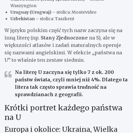
Waszyngton
Uruguay (Urugwaj)
– stolica: Montevideo
Uzbekistan
– stolica: Taszkent
W języku polskim część tych nazw zaczyna się na
inną literę (np.
Stany Zjednoczone
na S), ale w
większości atlasów i zadań maturalnych operuje
się nazwami angielskimi. W efekcie „państwa na
U” to właśnie ten zestaw siedmiu.
Na literę
U
zaczyna się tylko
7 z ok. 200
państw świata
, czyli mniej niż 4%. Dlatego ta
litera tak często sprawia trudność na
sprawdzianach z geografii.
Krótki portret każdego państwa
na U
Europa i okolice: Ukraina, Wielka