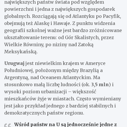
największych państw świata pod względem
powierzchni i jedna z największych gospodarek
globalnych. Rozciągają się od Atlantyku po Pacyfik,
obejmują też Alaskę i Hawaje. Z punktu widzenia
geografii szkolnej ważne jest bardzo zróżnicowane
ukształtowanie terenu: od Gór Skalistych, przez
Wielkie Równiny, po niziny nad Zatoką
Meksykańską.
Urugwaj
jest niewielkim krajem w Ameryce
Południowej, położonym między Brazylią a
Argentyną, nad Oceanem Atlantyckim. Ma
stosunkowo małą liczbę ludności (ok.
3,5 mln
) i
wysoki poziom urbanizacji – większość
mieszkańców żyje w miastach. Często wymieniany
jest jako przykład jednego z bardziej stabilnych i
demokratycznych państw regionu.
Wśród państw na U są jednocześnie
jedne z