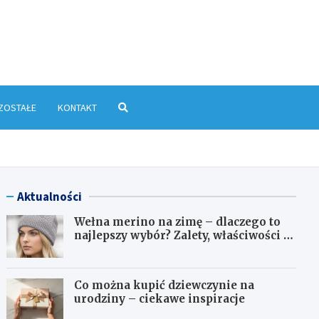
yłkowa.pl
ZOSTAŁE
KONTAKT
Aktualności
Wełna merino na zimę – dlaczego to
najlepszy wybór? Zalety, właściwości i
pielęgnacja
Co można kupić dziewczynie na
urodziny – ciekawe inspiracje