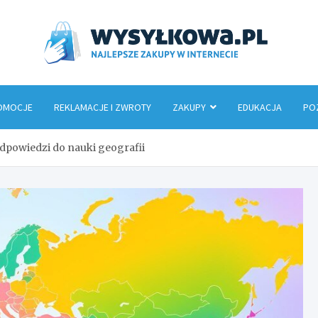
Wys
OMOCJE
REKLAMACJE I ZWROTY
ZAKUPY
EDUKACJA
PO
odpowiedzi do nauki geografii