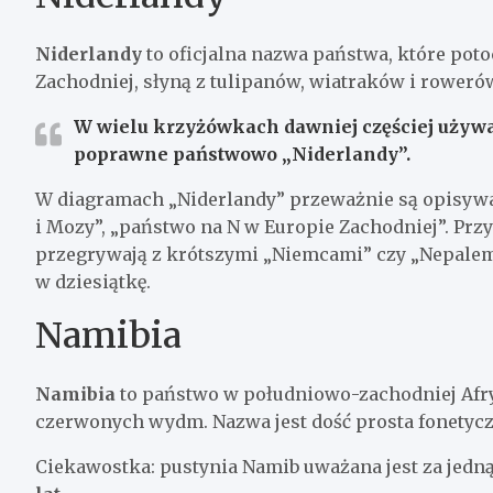
Niderlandy
to oficjalna nazwa państwa, które poto
Zachodniej, słyną z tulipanów, wiatraków i roweró
W wielu krzyżówkach dawniej częściej używan
poprawne państwowo „Niderlandy”.
W diagramach „Niderlandy” przeważnie są opisywa
i Mozy”, „państwo na N w Europie Zachodniej”. Prz
przegrywają z krótszymi „Niemcami” czy „Nepalem”,
w dziesiątkę.
Namibia
Namibia
to państwo w południowo-zachodniej Afry
czerwonych wydm. Nazwa jest dość prosta fonetycz
Ciekawostka: pustynia Namib uważana jest za jedną