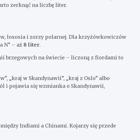
rto zerknąć na liczbę liter.
ów, łososia i zorzy polarnej. Dla krzyżówkowiczów
na N” – aż
8 liter
.
ii brzegowych na świecie – liczoną z fiordami to
”, „kraj w Skandynawii”, „kraj z Oslo” albo
pól i pojawia się wzmianka o Skandynawii,
 między Indiami a Chinami. Kojarzy się przede