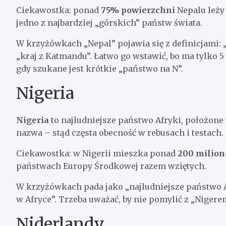
Ciekawostka: ponad
75% powierzchni
Nepalu leży 
jedno z najbardziej „górskich” państw świata.
W krzyżówkach „Nepal” pojawia się z definicjami: „
„kraj z Katmandu”. Łatwo go wstawić, bo ma tylko 5 
gdy szukane jest krótkie „państwo na N”.
Nigeria
Nigeria
to najludniejsze państwo Afryki, położone
nazwa – stąd częsta obecność w rebusach i testach.
Ciekawostka: w Nigerii mieszka ponad
200 milion
państwach Europy Środkowej razem wziętych.
W krzyżówkach pada jako „najludniejsze państwo Af
w Afryce”. Trzeba uważać, by nie pomylić z „Nigerem
Niderlandy