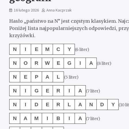
16 lutego 2026
Anna Kacprzak
Hasło „państwo na N” jest częstym klasykiem. Najc
Poniżej lista najpopularniejszych odpowiedzi, przyd
krzyżówki.
N
I
E
M
C
Y
(6 liter)
N
O
R
W
E
G
I
A
(8 liter)
N
E
P
A
L
(5 liter)
N
I
G
E
R
I
A
(7 liter)
N
I
D
E
R
L
A
N
D
Y
(10 li
N
A
M
I
B
I
A
(7 liter)