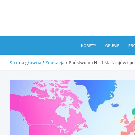
Skip
to
content
KOBIETY
OBUWIE
PR
Strona główna
Edukacja
Państwo na N – lista krajów i p