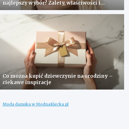
najlepszy wybór? Zalety, właściwości i
pielęgnacja
Co można kupić dziewczynie na urodziny –
ciekawe inspiracje
Moda damska w ModnaKiecka.pl