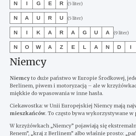
N
I
G
E
R
(5 liter)
N
A
U
R
U
(5 liter)
N
I
K
A
R
A
G
U
A
(9 liter)
N
O
W
A
Z
E
L
A
N
D
I
Niemcy
Niemcy
to duże państwo w Europie Środkowej, jed
Berlinem, piwem i motoryzacją – ale w krzyżówkach 
miękkie do wpasowania w inne hasła.
Ciekawostka: w Unii Europejskiej Niemcy mają naj
mieszkańców
. To często bywa wykorzystywane w p
W krzyżówkach „Niemcy” pojawiają się ekstremalnie
Renem”, „kraj z Berlinem” albo właśnie prosto: „pa