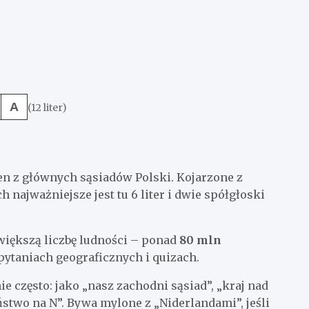
A
(12 liter)
en z głównych sąsiadów Polski. Kojarzone z
najważniejsze jest tu 6 liter i dwie spółgłoski
większą liczbę ludności – ponad
80 mln
ytaniach geograficznych i quizach.
 często: jako „nasz zachodni sąsiad”, „kraj nad
ństwo na N”. Bywa mylone z „Niderlandami”, jeśli