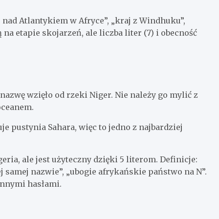
nad Atlantykiem w Afryce”, „kraj z Windhuku”,
a etapie skojarzeń, ale liczba liter (7) i obecność
azwę wzięło od rzeki Niger. Nie należy go mylić z
 oceanem.
e pustynia Sahara, więc to jedno z najbardziej
ia, ale jest użyteczny dzięki 5 literom. Definicje:
ej samej nazwie”, „ubogie afrykańskie państwo na N”.
 innymi hasłami.