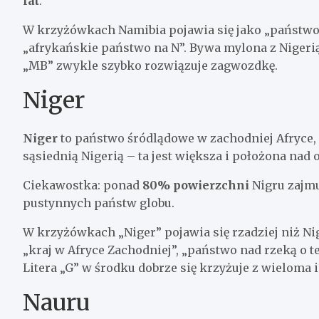
lat
.
W krzyżówkach Namibia pojawia się jako „państwo 
„afrykańskie państwo na N”. Bywa mylona z Nigerią n
„MB” zwykle szybko rozwiązuje zagwozdkę.
Niger
Niger
to państwo śródlądowe w zachodniej Afryce, n
sąsiednią Nigerią – ta jest większa i położona nad
Ciekawostka: ponad
80% powierzchni
Nigru zajmuj
pustynnych państw globu.
W krzyżówkach „Niger” pojawia się rzadziej niż Niger
„kraj w Afryce Zachodniej”, „państwo nad rzeką o t
Litera „G” w środku dobrze się krzyżuje z wieloma
Nauru