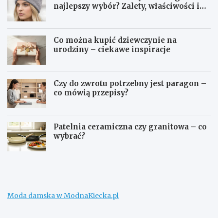
najlepszy wybór? Zalety, właściwości i
pielęgnacja
Co można kupić dziewczynie na
urodziny – ciekawe inspiracje
Czy do zwrotu potrzebny jest paragon –
co mówią przepisy?
Patelnia ceramiczna czy granitowa – co
wybrać?
W
C
e
o
ł
m
n
o
a
ż
Moda damska w ModnaKiecka.pl
m
n
e
a
r
k