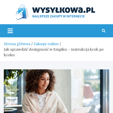
Skip
to
content
Wys
Strona główna
Zakupy online
Jak sprawdzić dostępność w Empiku – instrukcja krok po
kroku