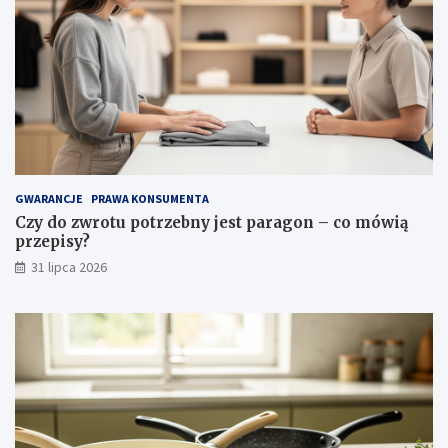
i
w
o
ś
c
i
i
p
i
e
l
GWARANCJE
PRAWA KONSUMENTA
ę
Czy do zwrotu potrzebny jest paragon – co mówią
g
przepisy?
n
31 lipca 2026
a
c
j
a