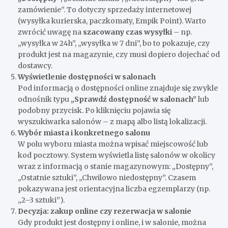
zamówienie”. To dotyczy sprzedaży internetowej
(wysyłka kurierska, paczkomaty, Empik Point). Warto
zwrócić uwagę na
szacowany czas wysyłki
– np.
„wysyłka w 24h”, „wysyłka w 7 dni”, bo to pokazuje, czy
produkt jest na magazynie, czy musi dopiero dojechać od
dostawcy.
Wyświetlenie dostępności w salonach
Pod informacją o dostępności online znajduje się zwykle
odnośnik typu
„Sprawdź dostępność w salonach”
lub
podobny przycisk. Po kliknięciu pojawia się
wyszukiwarka salonów – z mapą albo listą lokalizacji.
Wybór miasta i konkretnego salonu
W polu wyboru miasta można wpisać miejscowość lub
kod pocztowy. System wyświetla listę salonów w okolicy
wraz z informacją o stanie magazynowym: „Dostępny”,
„Ostatnie sztuki”, „Chwilowo niedostępny”. Czasem
pokazywana jest orientacyjna liczba egzemplarzy (np.
„2–3 sztuki”).
Decyzja: zakup online czy rezerwacja w salonie
Gdy produkt jest dostępny i online, i w salonie, można