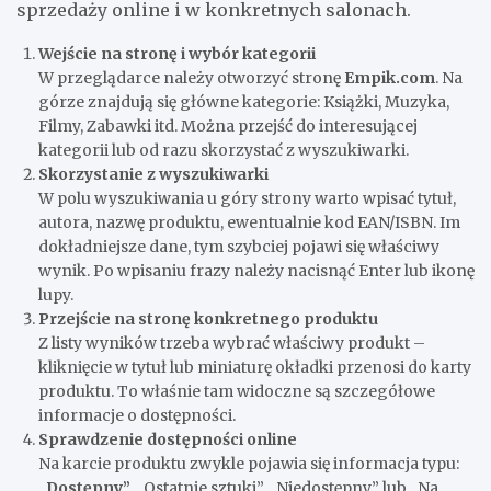
sprzedaży online i w konkretnych salonach.
Wejście na stronę i wybór kategorii
W przeglądarce należy otworzyć stronę
Empik.com
. Na
górze znajdują się główne kategorie: Książki, Muzyka,
Filmy, Zabawki itd. Można przejść do interesującej
kategorii lub od razu skorzystać z wyszukiwarki.
Skorzystanie z wyszukiwarki
W polu wyszukiwania u góry strony warto wpisać tytuł,
autora, nazwę produktu, ewentualnie kod EAN/ISBN. Im
dokładniejsze dane, tym szybciej pojawi się właściwy
wynik. Po wpisaniu frazy należy nacisnąć Enter lub ikonę
lupy.
Przejście na stronę konkretnego produktu
Z listy wyników trzeba wybrać właściwy produkt –
kliknięcie w tytuł lub miniaturę okładki przenosi do karty
produktu. To właśnie tam widoczne są szczegółowe
informacje o dostępności.
Sprawdzenie dostępności online
Na karcie produktu zwykle pojawia się informacja typu:
„Dostępny”
, „Ostatnie sztuki”, „Niedostępny” lub „Na