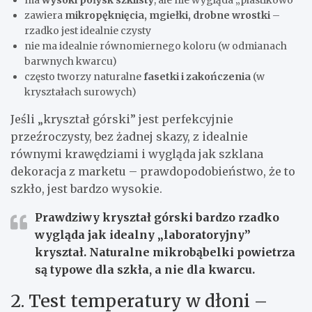
ma
wysoki połysk szklisty
, ale nie wygląda „plastikowo”
zawiera
mikropęknięcia, mgiełki, drobne wrostki
–
rzadko jest idealnie czysty
nie ma idealnie równomiernego koloru (w odmianach
barwnych kwarcu)
często tworzy naturalne
fasetki i zakończenia
(w
kryształach surowych)
Jeśli „kryształ górski” jest perfekcyjnie
przeźroczysty, bez żadnej skazy, z idealnie
równymi krawędziami i wygląda jak szklana
dekoracja z marketu – prawdopodobieństwo, że to
szkło, jest bardzo wysokie.
Prawdziwy kryształ górski bardzo rzadko
wygląda jak idealny „laboratoryjny”
kryształ. Naturalne mikrobąbelki powietrza
są typowe dla szkła, a nie dla kwarcu.
2. Test temperatury w dłoni –