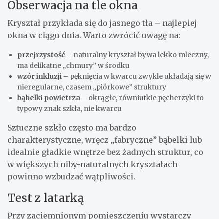
Obserwacja na tle okna
Kryształ przykłada się do jasnego tła – najlepiej
okna w ciągu dnia. Warto zwrócić uwagę na:
przejrzystość
– naturalny kryształ bywa lekko mleczny,
ma delikatne „chmury” w środku
wzór inkluzji
– pęknięcia w kwarcu zwykle układają się w
nieregularne, czasem „piórkowe” struktury
bąbelki powietrza
– okrągłe, równiutkie pęcherzyki to
typowy znak szkła, nie kwarcu
Sztuczne szkło często ma bardzo
charakterystyczne, wręcz „fabryczne” bąbelki lub
idealnie gładkie wnętrze bez żadnych struktur, co
w większych niby-naturalnych kryształach
powinno wzbudzać wątpliwości.
Test z latarką
Przy zaciemnionym pomieszczeniu wystarczy