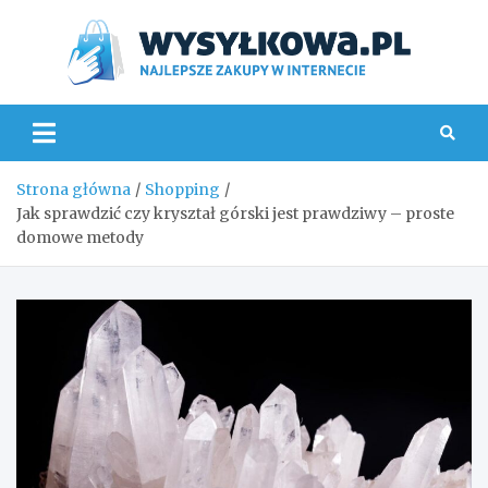
Skip
to
content
Wys
Strona główna
Shopping
Jak sprawdzić czy kryształ górski jest prawdziwy – proste
domowe metody