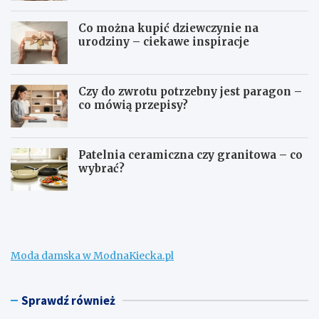
Co można kupić dziewczynie na
urodziny – ciekawe inspiracje
Czy do zwrotu potrzebny jest paragon –
co mówią przepisy?
Patelnia ceramiczna czy granitowa – co
wybrać?
W
C
e
o
ł
m
n
o
a
ż
Moda damska w ModnaKiecka.pl
m
n
e
a
r
k
i
u
Sprawdź również
n
p