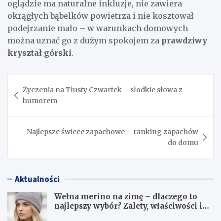
oglądzie ma naturalne inkluzje, nie zawiera
okrągłych bąbelków powietrza i nie kosztował
podejrzanie mało – w warunkach domowych
można uznać go z dużym spokojem za
prawdziwy
kryształ górski
.
Nawigacja
Życzenia na Tłusty Czwartek – słodkie słowa z
wpisu
humorem
Najlepsze świece zapachowe – ranking zapachów
do domu
Aktualności
Wełna merino na zimę – dlaczego to
najlepszy wybór? Zalety, właściwości i
pielęgnacja