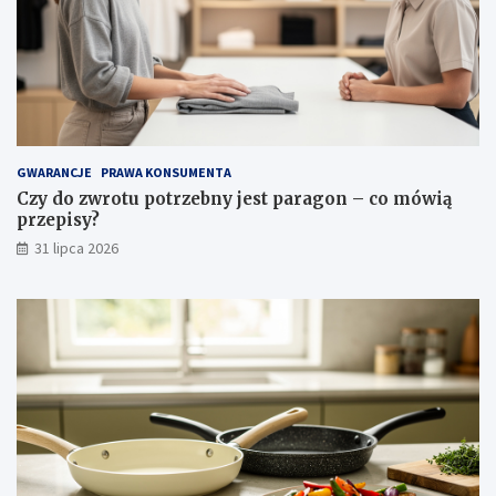
o
ś
c
i
i
p
i
e
l
GWARANCJE
PRAWA KONSUMENTA
ę
Czy do zwrotu potrzebny jest paragon – co mówią
g
przepisy?
n
31 lipca 2026
a
c
j
a