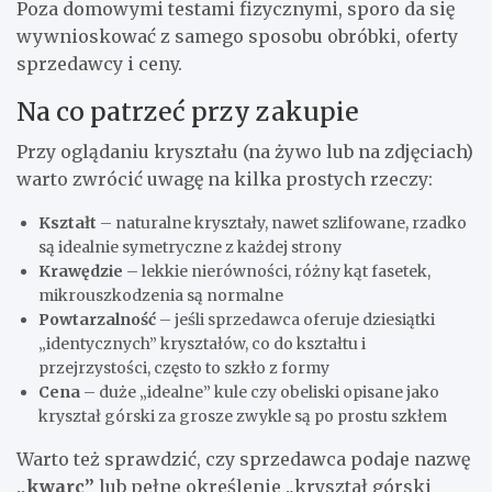
Poza domowymi testami fizycznymi, sporo da się
wywnioskować z samego sposobu obróbki, oferty
sprzedawcy i ceny.
Na co patrzeć przy zakupie
Przy oglądaniu kryształu (na żywo lub na zdjęciach)
warto zwrócić uwagę na kilka prostych rzeczy:
Kształt
– naturalne kryształy, nawet szlifowane, rzadko
są idealnie symetryczne z każdej strony
Krawędzie
– lekkie nierówności, różny kąt fasetek,
mikrouszkodzenia są normalne
Powtarzalność
– jeśli sprzedawca oferuje dziesiątki
„identycznych” kryształów, co do kształtu i
przejrzystości, często to szkło z formy
Cena
– duże „idealne” kule czy obeliski opisane jako
kryształ górski za grosze zwykle są po prostu szkłem
Warto też sprawdzić, czy sprzedawca podaje nazwę
„kwarc”
lub pełne określenie „kryształ górski