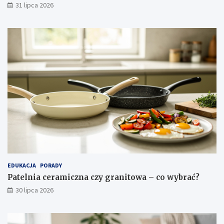
31 lipca 2026
a
c
j
a
EDUKACJA
PORADY
Patelnia ceramiczna czy granitowa – co wybrać?
30 lipca 2026