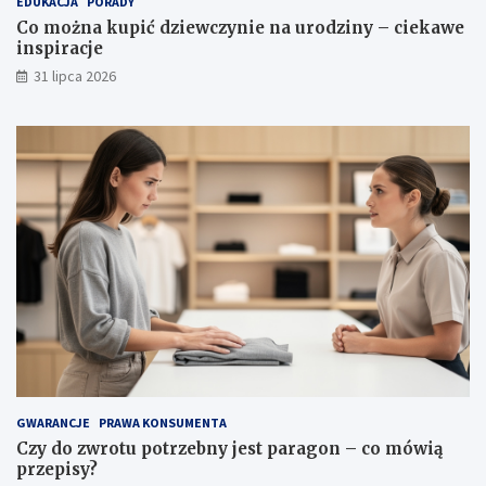
EDUKACJA
PORADY
l
i
Co można kupić dziewczynie na urodziny – ciekawe
e
r
inspiracje
t
a
y
c
31 lipca 2026
,
j
w
e
ł
a
ś
c
i
w
o
ś
c
i
i
p
i
e
l
GWARANCJE
PRAWA KONSUMENTA
ę
Czy do zwrotu potrzebny jest paragon – co mówią
g
przepisy?
n