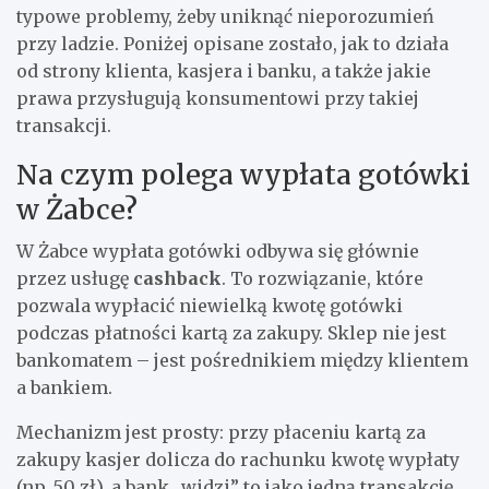
typowe problemy, żeby uniknąć nieporozumień
przy ladzie. Poniżej opisane zostało, jak to działa
od strony klienta, kasjera i banku, a także jakie
prawa przysługują konsumentowi przy takiej
transakcji.
Na czym polega wypłata gotówki
w Żabce?
W Żabce wypłata gotówki odbywa się głównie
przez usługę
cashback
. To rozwiązanie, które
pozwala wypłacić niewielką kwotę gotówki
podczas płatności kartą za zakupy. Sklep nie jest
bankomatem – jest pośrednikiem między klientem
a bankiem.
Mechanizm jest prosty: przy płaceniu kartą za
zakupy kasjer dolicza do rachunku kwotę wypłaty
(np. 50 zł), a bank „widzi” to jako jedną transakcję