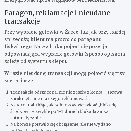
zrezygnować np. ze względów bezpieczeństwa.
Paragon, reklamacje i nieudane
transakcje
Przy wypłacie gotówki w Żabce, tak jak przy każdej
sprzedaży, klient ma prawo do
paragonu
fiskalnego
. Na wydruku pojawi się pozycja
odpowiadająca wypłacie gotówki (sposób opisania
zależy od systemu sklepu).
W razie nieudanej transakcji mogą pojawić się trzy
scenariusze:
Transakcja odrzucona, nic nie zeszło z konta – sprawa
zamknięta, nie ma czego reklamować.
Na terminalu błąd, ale w bankowości widać „blokadę
środków” – zwykle po
1–3 dniach
blokada znika
automatycznie.
Na koncie pojawiło się obciążenie, ale nie wydano
gotówki – wtedy warto: