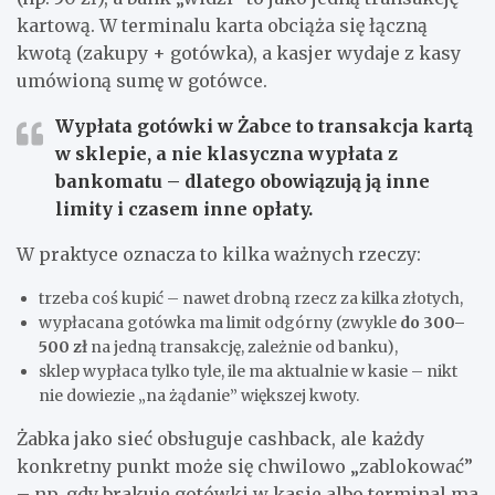
kartową. W terminalu karta obciąża się łączną
kwotą (zakupy + gotówka), a kasjer wydaje z kasy
umówioną sumę w gotówce.
Wypłata gotówki w Żabce to
transakcja kartą
w sklepie
, a nie klasyczna wypłata z
bankomatu – dlatego obowiązują ją inne
limity i czasem inne opłaty.
W praktyce oznacza to kilka ważnych rzeczy:
trzeba coś kupić – nawet drobną rzecz za kilka złotych,
wypłacana gotówka ma limit odgórny (zwykle
do 300–
500 zł
na jedną transakcję, zależnie od banku),
sklep wypłaca tylko tyle, ile ma aktualnie w kasie – nikt
nie dowiezie „na żądanie” większej kwoty.
Żabka jako sieć obsługuje cashback, ale każdy
konkretny punkt może się chwilowo „zablokować”
– np. gdy brakuje gotówki w kasie albo terminal ma