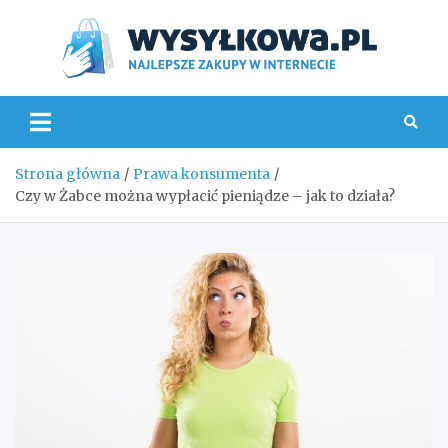
Skip
to
content
Wys
Strona główna
Prawa konsumenta
Czy w Żabce można wypłacić pieniądze – jak to działa?