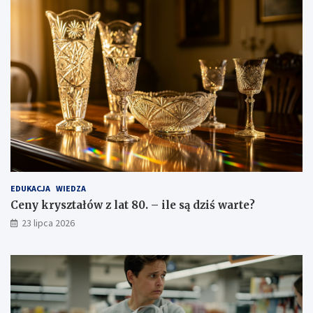
EDUKACJA
WIEDZA
Ceny kryształów z lat 80. – ile są dziś warte?
23 lipca 2026