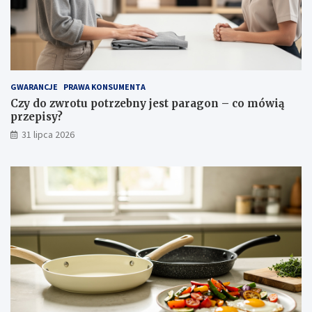
i
ó
e
w
k
i
a
ą
w
p
e
r
i
z
GWARANCJE
PRAWA KONSUMENTA
n
e
Czy do zwrotu potrzebny jest paragon – co mówią
s
p
przepisy?
p
i
31 lipca 2026
i
s
r
y
a
?
c
j
e