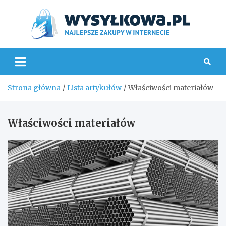
Skip
to
content
Wys
Strona główna
Lista artykułów
Właściwości materiałów
Właściwości materiałów