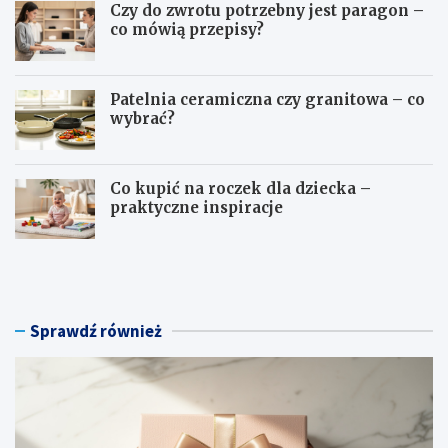
Czy do zwrotu potrzebny jest paragon –
co mówią przepisy?
Patelnia ceramiczna czy granitowa – co
wybrać?
Co kupić na roczek dla dziecka –
praktyczne inspiracje
C
C
o
z
m
y
o
d
ż
o
Sprawdź również
n
z
a
w
k
r
u
o
p
t
i
u
ć
p