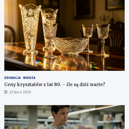
EDUKACJA
WIEDZA
Ceny kryształów z lat 80. – ile są dziś warte?
23 lipca 2026