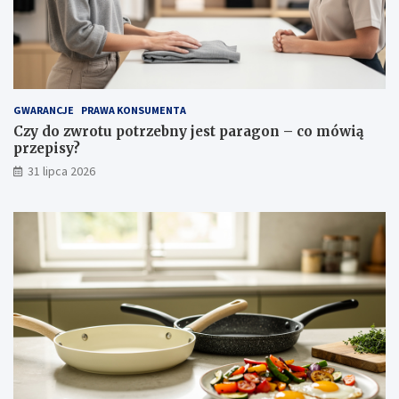
c
i
i
p
i
e
l
GWARANCJE
PRAWA KONSUMENTA
ę
Czy do zwrotu potrzebny jest paragon – co mówią
g
przepisy?
n
31 lipca 2026
a
c
j
a