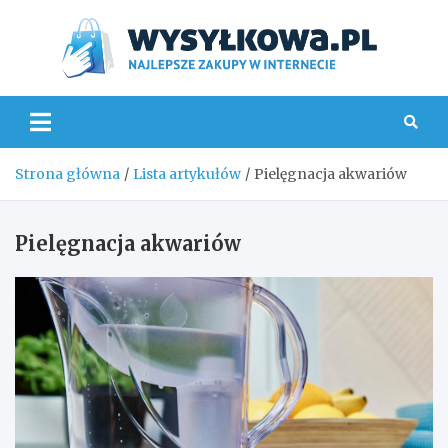
Skip
to
content
Wys
Strona główna
Lista artykułów
Pielęgnacja akwariów
Pielęgnacja akwariów