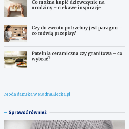
Co można kupić dziewczynie na
urodziny – ciekawe inspiracje
Czy do zwrotu potrzebny jest paragon –
co mówią przepisy?
Patelnia ceramiczna czy granitowa – co
wybrać?
W
C
e
o
ł
m
n
o
a
ż
Moda damska w ModnaKiecka.pl
m
n
e
a
r
k
i
u
Sprawdź również
n
p
o
i
n
ć