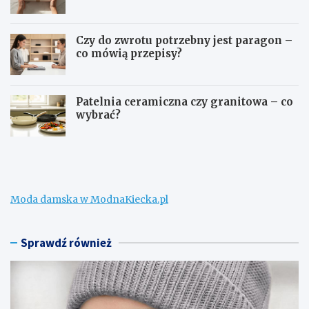
Czy do zwrotu potrzebny jest paragon –
co mówią przepisy?
Patelnia ceramiczna czy granitowa – co
wybrać?
W
C
e
o
ł
m
n
o
a
ż
Moda damska w ModnaKiecka.pl
m
n
e
a
r
k
i
u
Sprawdź również
n
p
o
i
n
ć
a
d
z
z