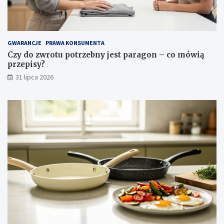
i
p
i
e
l
GWARANCJE
PRAWA KONSUMENTA
ę
Czy do zwrotu potrzebny jest paragon – co mówią
g
przepisy?
n
31 lipca 2026
a
c
j
a