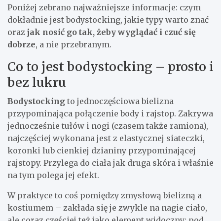
Poniżej zebrano najważniejsze informacje: czym
dokładnie jest bodystocking, jakie typy warto znać
oraz
jak nosić go tak, żeby wyglądać i czuć się
dobrze
, a nie przebranym.
Co to jest bodystocking – prosto i
bez lukru
Bodystocking
to jednoczęściowa bielizna
przypominająca połączenie body i rajstop. Zakrywa
jednocześnie tułów i nogi (czasem także ramiona),
najczęściej wykonana jest z elastycznej siateczki,
koronki lub cienkiej dzianiny przypominającej
rajstopy. Przylega do ciała jak druga skóra i właśnie
na tym polega jej efekt.
W praktyce to coś pomiędzy zmysłową bielizną a
kostiumem – zakłada się je zwykle na nagie ciało,
ale coraz częściej też jako element widoczny: pod