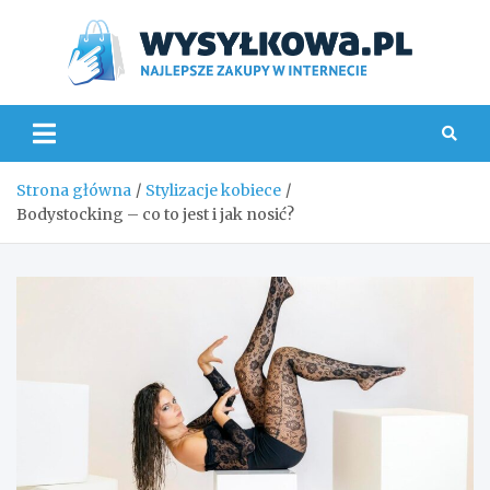
Skip
to
content
Wys
Strona główna
Stylizacje kobiece
Bodystocking – co to jest i jak nosić?