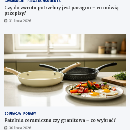
GWARANCJE
PRAWA KONSUMENTA
i
s
Czy do zwrotu potrzebny jest paragon – co mówią
r
y
przepisy?
a
?
c
31 lipca 2026
j
e
EDUKACJA
PORADY
Patelnia ceramiczna czy granitowa – co wybrać?
30 lipca 2026