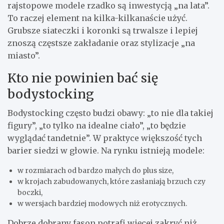
rajstopowe modele rzadko są inwestycją „na lata”.
To raczej element na kilka-kilkanaście użyć.
Grubsze siateczki i koronki są trwalsze i lepiej
znoszą częstsze zakładanie oraz stylizacje „na
miasto”.
Kto nie powinien bać się
bodystocking
Bodystocking często budzi obawy: „to nie dla takiej
figury”, „to tylko na idealne ciało”, „to będzie
wyglądać tandetnie”. W praktyce większość tych
barier siedzi w głowie. Na rynku istnieją modele:
w rozmiarach od bardzo małych do plus size,
w krojach zabudowanych, które zasłaniają brzuch czy
boczki,
w wersjach bardziej modowych niż erotycznych.
Dobrze dobrany fason potrafi więcej zakryć niż