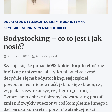
DODATKI DO STYLIZACJI
KOBIETY
MODA INTYMNA
STYL I AKCESORIA
STYLIZACJE KOBIECE
Bodystocking – co to jest i jak
nosić?
21 lutego 2026
Anna Kacprzak
Szacuje się, że ponad
60% kobiet kupiło choć raz
bieliznę erotyczną
, ale tylko niewielka część
decyduje się na
bodystocking
. Najczęściej
powodem jest niepewność: jak to się zakłada, czy
wypada, z czym łączyć, czy figura „da radę”.
Tymczasem dobrze dobrany bodystocking potrafi
zmienić zwykły wieczór w coś kompletnie innego i
dać bardzo konkretne poczucie atrakcyjności.