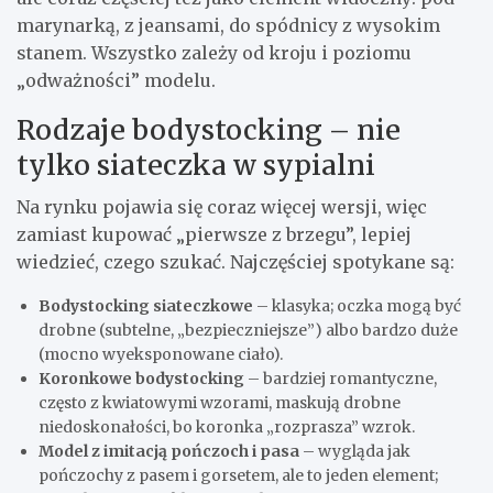
marynarką, z jeansami, do spódnicy z wysokim
stanem. Wszystko zależy od kroju i poziomu
„odważności” modelu.
Rodzaje bodystocking – nie
tylko siateczka w sypialni
Na rynku pojawia się coraz więcej wersji, więc
zamiast kupować „pierwsze z brzegu”, lepiej
wiedzieć, czego szukać. Najczęściej spotykane są:
Bodystocking siateczkowe
– klasyka; oczka mogą być
drobne (subtelne, „bezpieczniejsze”) albo bardzo duże
(mocno wyeksponowane ciało).
Koronkowe bodystocking
– bardziej romantyczne,
często z kwiatowymi wzorami, maskują drobne
niedoskonałości, bo koronka „rozprasza” wzrok.
Model z imitacją pończoch i pasa
– wygląda jak
pończochy z pasem i gorsetem, ale to jeden element;