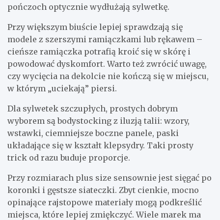
pończoch optycznie wydłużają sylwetkę.
Przy większym biuście lepiej sprawdzają się
modele z szerszymi ramiączkami lub rękawem –
cieńsze ramiączka potrafią kroić się w skórę i
powodować dyskomfort. Warto też zwrócić uwagę,
czy wycięcia na dekolcie nie kończą się w miejscu,
w którym „uciekają” piersi.
Dla sylwetek szczupłych, prostych dobrym
wyborem są bodystocking z iluzją talii: wzory,
wstawki, ciemniejsze boczne panele, paski
układające się w kształt klepsydry. Taki prosty
trick od razu buduje proporcje.
Przy rozmiarach plus size sensownie jest sięgać po
koronki i gęstsze siateczki. Zbyt cienkie, mocno
opinające rajstopowe materiały mogą podkreślić
miejsca, które lepiej zmiękczyć. Wiele marek ma