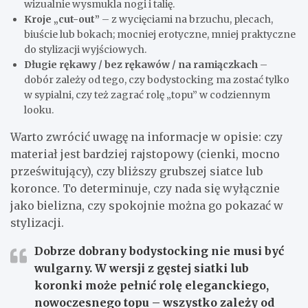
wizualnie wysmukla nogi i talię.
Kroje „cut-out”
– z wycięciami na brzuchu, plecach,
biuście lub bokach; mocniej erotyczne, mniej praktyczne
do stylizacji wyjściowych.
Długie rękawy / bez rękawów / na ramiączkach
–
dobór zależy od tego, czy bodystocking ma zostać tylko
w sypialni, czy też zagrać rolę „topu” w codziennym
looku.
Warto zwrócić uwagę na informacje w opisie: czy
materiał jest bardziej rajstopowy (cienki, mocno
prześwitujący), czy bliższy grubszej siatce lub
koronce. To determinuje, czy nada się wyłącznie
jako bielizna, czy spokojnie można go pokazać w
stylizacji.
Dobrze dobrany bodystocking nie musi być
wulgarny.
W wersji z gęstej siatki lub
koronki może pełnić rolę eleganckiego,
nowoczesnego topu – wszystko zależy od