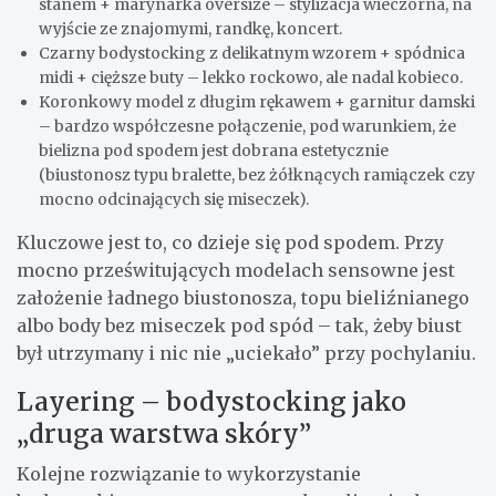
stanem + marynarka oversize – stylizacja wieczorna, na
wyjście ze znajomymi, randkę, koncert.
Czarny bodystocking z delikatnym wzorem + spódnica
midi + cięższe buty – lekko rockowo, ale nadal kobieco.
Koronkowy model z długim rękawem + garnitur damski
– bardzo współczesne połączenie, pod warunkiem, że
bielizna pod spodem jest dobrana estetycznie
(biustonosz typu bralette, bez żółknących ramiączek czy
mocno odcinających się miseczek).
Kluczowe jest to, co dzieje się pod spodem. Przy
mocno prześwitujących modelach sensowne jest
założenie ładnego biustonosza, topu bieliźnianego
albo body bez miseczek pod spód – tak, żeby biust
był utrzymany i nic nie „uciekało” przy pochylaniu.
Layering – bodystocking jako
„druga warstwa skóry”
Kolejne rozwiązanie to wykorzystanie