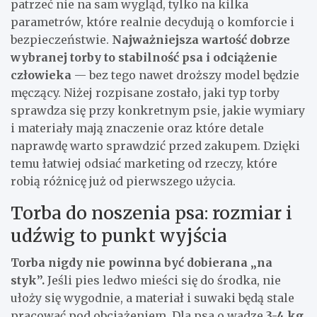
patrzeć nie na sam wygląd, tylko na kilka
parametrów, które realnie decydują o komforcie i
bezpieczeństwie.
Najważniejsza wartość dobrze
wybranej torby to stabilność psa i odciążenie
człowieka
— bez tego nawet droższy model będzie
męczący. Niżej rozpisane zostało, jaki typ torby
sprawdza się przy konkretnym psie, jakie wymiary
i materiały mają znaczenie oraz które detale
naprawdę warto sprawdzić przed zakupem. Dzięki
temu łatwiej odsiać marketing od rzeczy, które
robią różnicę już od pierwszego użycia.
Torba do noszenia psa: rozmiar i
udźwig to punkt wyjścia
Torba nigdy nie powinna być dobierana „na
styk”.
Jeśli pies ledwo mieści się do środka, nie
ułoży się wygodnie, a materiał i suwaki będą stale
pracować pod obciążeniem. Dla psa o wadze
3-4 kg