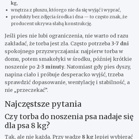
kg
,
wnętrza z pluszu, którego nie da się wyjąć i wyprać,
produkty bez zdjęcia środka i dna — to często znak, że
producent ukrywa słabą konstrukcję.
Jeśli pies nie lubi ograniczenia, nie warto od razu
zakładać, że torba jest zła. Często potrzeba
3-7 dni
spokojnego przyzwyczajania: najpierw torba w
domu, potem smakołyki w środku, później krótkie
noszenie po
2-3 minuty
. Natomiast gdy pies dyszy,
napina ciało i próbuje desperacko wyjść, trzeba
sprawdzić dopasowanie, wentylację i stabilność, a
nie „przeczekać”.
Najczęstsze pytania
Czy torba do noszenia psa nadaje się
dla psa 8 kg?
Tak, ale nie każda. Przy wadze
8 kg
lepiej wybierać