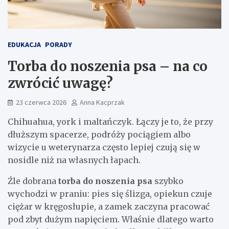
EDUKACJA
PORADY
Torba do noszenia psa – na co
zwrócić uwagę?
23 czerwca 2026
Anna Kacprzak
Chihuahua, york i maltańczyk. Łączy je to, że przy
dłuższym spacerze, podróży pociągiem albo
wizycie u weterynarza często lepiej czują się w
nosidle niż na własnych łapach.
Źle dobrana
torba do noszenia psa
szybko
wychodzi w praniu: pies się ślizga, opiekun czuje
ciężar w kręgosłupie, a zamek zaczyna pracować
pod zbyt dużym napięciem. Właśnie dlatego warto