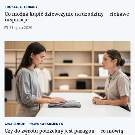
a
p
EDUKACJA
PORADY
l
i
Co można kupić dziewczynie na urodziny – ciekawe
e
r
inspiracje
t
a
y
c
31 lipca 2026
,
j
w
e
ł
a
ś
c
i
w
o
ś
c
i
i
p
i
e
l
GWARANCJE
PRAWA KONSUMENTA
ę
Czy do zwrotu potrzebny jest paragon – co mówią