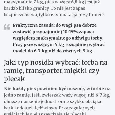
maksymalnie
7 kg
, pies ważący
6,8 kg
jest już
bardzo blisko granicy. To nie jest zapas
bezpieczeństwa, tylko eksploatacja przy limicie.
Praktyczna zasada:
do wagi psa dobrze
zostawić przynajmniej
10-15%
zapasu
względem maksymalnego udźwigu torby.
Przy psie ważącym
5 kg
rozsądniej wybrać
model do
6-7 kg
niż do równych
5 kg
.
Jaki typ nosidła wybrać: torba na
ramię, transporter miękki czy
plecak
Nie każdy pies powinien być noszony w torbie na
jedno ramię.
Jeśli zwierzak waży więcej niż
6-7 kg
,
dłuższe noszenie jednostronne szybko obciąża
bark i odcinek lędźwiowy. Przy regularnych
wyjściach lepiej sprawdzają się plecaki