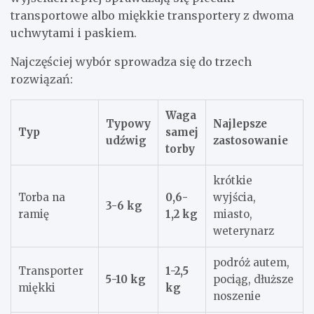
transportowe albo miękkie transportery z dwoma
uchwytami i paskiem.
Najczęściej wybór sprowadza się do trzech
rozwiązań:
Waga
Typowy
Najlepsze
Typ
samej
udźwig
zastosowanie
torby
krótkie
Torba na
0,6-
wyjścia,
3-6 kg
ramię
1,2 kg
miasto,
weterynarz
podróż autem,
Transporter
1-2,5
5-10 kg
pociąg, dłuższe
miękki
kg
noszenie