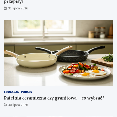
g
przepisy?
n
31 lipca 2026
a
c
j
a
EDUKACJA
PORADY
Patelnia ceramiczna czy granitowa – co wybrać?
30 lipca 2026