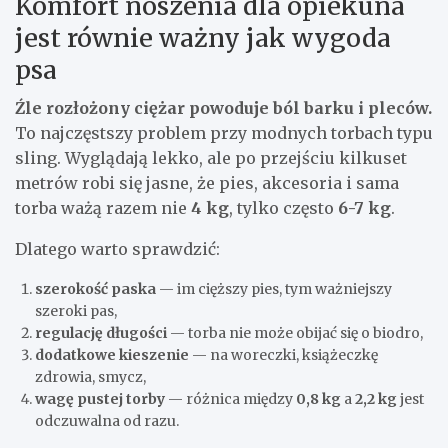
Komfort noszenia dla opiekuna
jest równie ważny jak wygoda
psa
Źle rozłożony ciężar powoduje ból barku i pleców.
To najczęstszy problem przy modnych torbach typu
sling. Wyglądają lekko, ale po przejściu kilkuset
metrów robi się jasne, że pies, akcesoria i sama
torba ważą razem nie
4 kg
, tylko często
6-7 kg
.
Dlatego warto sprawdzić:
szerokość paska
— im cięższy pies, tym ważniejszy
szeroki pas,
regulację długości
— torba nie może obijać się o biodro,
dodatkowe kieszenie
— na woreczki, książeczkę
zdrowia, smycz,
wagę pustej torby
— różnica między
0,8 kg
a
2,2 kg
jest
odczuwalna od razu.