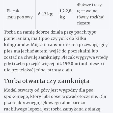
dłuższe trasy,
Plecak
1,2-2,8
ręce wolne,
6-12 kg
transportowy
kg
równy rozkład
ciężaru
Torba na ramię dobrze działa przy psach typu
pomeranian, maltipoo czy york do kilku
kilogramów. Miękki transporter ma przewagę, gdy
pies ma jechać autem, wejść do poczekalni lub
zostać na chwilę zamknięty. Plecak wygrywa wtedy,
gdy trzeba przejść więcej niż
15-20 minut
pieszo i
nie przeciążać jednej strony ciała.
Torba otwarta czy zamknięta
Model otwarty od góry jest wygodny dla psa
spokojnego, który lubi obserwować otoczenie. Dla
psa reaktywnego, lękowego albo bardzo
ruchliwego lepsza jest torba zamykana z siatką.