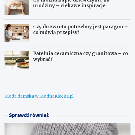
urodziny – ciekawe inspiracje
Czy do zwrotu potrzebny jest paragon –
co mówią przepisy?
Patelnia ceramiczna czy granitowa – co
wybrać?
W
C
e
o
ł
m
n
o
a
ż
Moda damska w ModnaKiecka.pl
m
n
e
a
r
k
i
u
Sprawdź również
n
p
o
i
n
ć