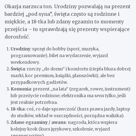
Okazja narzuca ton. Urodziny pozwalają na prezent
bardziej „pod syna”, święta często są rodzinne i
miękkie, a 18-tka lub zdany egzamin to momenty
przejścia – tu sprawdzają się prezenty wspierające
dorosłość.
Urodziny
: sprzęt do hobby (sport, muzyka,
programowanie), bilet na wydarzenie, wyjazd
weekendowy.
Święta
: rzeczy „do domu” i komfortu (ciepła bluza dobrej
marki, koc premium, książki, planszówki), ale bez
przypadkowych gadżetów.
Komunia
: prezent „na lata” (zegarek, rower, instrument)
lub przeżycie rodzinne; elektronika ma sens tylko, jeśli
jest realnie potrzebna.
18-tka
: coś, co daje sprawczość (kurs prawa jazdy, laptop
do studiów, wkład w oszczędności, porządna walizka).
Zdane egzaminy / awans
: nagroda, która wspiera
kolejny krok (kurs językowy, szkolenie, wyjazd
regeneracyjny).