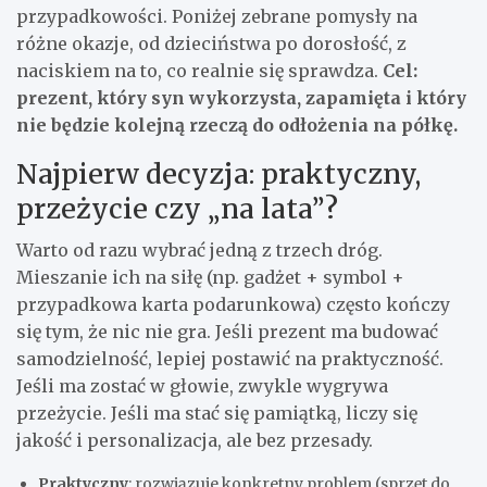
przypadkowości. Poniżej zebrane pomysły na
różne okazje, od dzieciństwa po dorosłość, z
naciskiem na to, co realnie się sprawdza.
Cel:
prezent, który syn wykorzysta, zapamięta i który
nie będzie kolejną rzeczą do odłożenia na półkę.
Najpierw decyzja: praktyczny,
przeżycie czy „na lata”?
Warto od razu wybrać jedną z trzech dróg.
Mieszanie ich na siłę (np. gadżet + symbol +
przypadkowa karta podarunkowa) często kończy
się tym, że nic nie gra. Jeśli prezent ma budować
samodzielność, lepiej postawić na praktyczność.
Jeśli ma zostać w głowie, zwykle wygrywa
przeżycie. Jeśli ma stać się pamiątką, liczy się
jakość i personalizacja, ale bez przesady.
Praktyczny
: rozwiązuje konkretny problem (sprzęt do