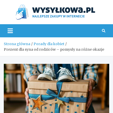
Skip
to
content
Wys
Strona główna
Porady dla kobiet
Prezent dla syna od rodziców – pomysły na różne okazje