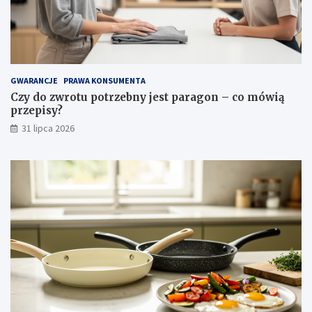
c
i
i
p
i
e
l
GWARANCJE
PRAWA KONSUMENTA
ę
Czy do zwrotu potrzebny jest paragon – co mówią
g
przepisy?
n
31 lipca 2026
a
c
j
a