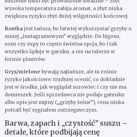
suszenie musi być prowadzone uważnie – zbyt
wysoka temperatura zabija aromat, a zbyt niska
zwiększa ryzyko zbyt dużej wilgotności końcowej.
Kostka
jest tańsza, bo łatwiej wykorzystać grzyby o
mniej „instagramowym” wyglądzie. Do bigosu,
sosu czy zupy to często świetna opcja, bo i tak
wszystko ląduje w garnku, a nie na talerzu w
formie plastrów.
Grys/mielone
bywają najtańsze, ale tu rośnie
ryzyko jakościowe: trudniej ocenić, co dokładnie
jest w środku, jak wyglądał surowiec i czy nie ma
domieszek. Jeśli sprzedawca nie podaje gatunku
albo opis jest mętny („grzyby leśne”), cena niska
potrafi być sygnałem ostrzegawczym.
Barwa, zapach i „czystość” suszu –
detale, które podbijają cenę