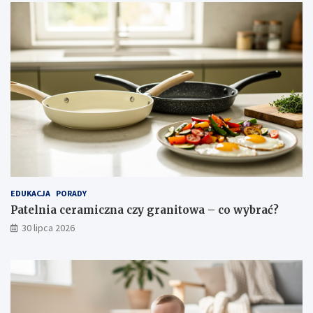
c
j
e
EDUKACJA
PORADY
Patelnia ceramiczna czy granitowa – co wybrać?
30 lipca 2026