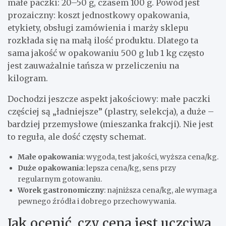
małe paczki: 20–50 g, czasem 100 g. Powód jest
prozaiczny: koszt jednostkowy opakowania,
etykiety, obsługi zamówienia i marży sklepu
rozkłada się na małą ilość produktu. Dlatego ta
sama jakość w opakowaniu 500 g lub 1 kg często
jest zauważalnie tańsza w przeliczeniu na
kilogram.
Dochodzi jeszcze aspekt jakościowy: małe paczki
częściej są „ładniejsze” (plastry, selekcja), a duże –
bardziej przemysłowe (mieszanka frakcji). Nie jest
to reguła, ale dość częsty schemat.
Małe opakowania
: wygoda, test jakości, wyższa cena/kg.
Duże opakowania
: lepsza cena/kg, sens przy
regularnym gotowaniu.
Worek gastronomiczny
: najniższa cena/kg, ale wymaga
pewnego źródła i dobrego przechowywania.
Jak ocenić, czy cena jest uczciwa