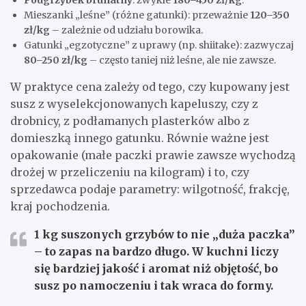
Podgrzybek brunatny
: zwykle
180–450 zł/kg
.
Mieszanki „leśne” (różne gatunki): przeważnie
120–350
zł/kg
– zależnie od udziału borowika.
Gatunki „egzotyczne” z uprawy (np. shiitake): zazwyczaj
80–250 zł/kg
– często taniej niż leśne, ale nie zawsze.
W praktyce cena zależy od tego, czy kupowany jest
susz z wyselekcjonowanych kapeluszy, czy z
drobnicy, z podłamanych plasterków albo z
domieszką innego gatunku. Równie ważne jest
opakowanie (małe paczki prawie zawsze wychodzą
drożej w przeliczeniu na kilogram) i to, czy
sprzedawca podaje parametry: wilgotność, frakcję,
kraj pochodzenia.
1 kg suszonych grzybów to nie „duża paczka”
– to zapas na bardzo długo. W kuchni liczy
się bardziej jakość i aromat niż objętość, bo
susz po namoczeniu i tak wraca do formy.