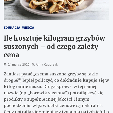
EDUKACJA
WIEDZA
Ile kosztuje kilogram grzybów
suszonych – od czego zależy
cena
24 marca 2026
Anna Kacprzak
Zamiast pytać „czemu suszone grzyby są takie
drogie?”, lepiej policzyć,
co dokładnie kupuje się w
kilogramie suszu
. Druga sprawa: w tej samej
nazwie (np. „borowik suszony”) potrafią kryć się
produkty o zupełnie innej jakości i innym
pochodzeniu, więc widełki cenowe są naturalne.
Ceny potrafią się zmieniać z tygodnia na tydzień, bo