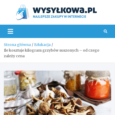
Skip
to
content
Wys
Strona główna
Edukacja
Ile kosztuje kilogram grzybów suszonych – od czego
zależy cena