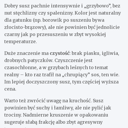
Dobry susz pachnie intensywnie i „grzybowo”, bez
nut stęchlizny czy spalenizny. Kolor jest naturalny
dla gatunku (np. borowik po suszeniu bywa
złocisto-brązowy), ale nie powinien być jednolicie
czarny jak po przesuszeniu w zbyt wysokiej
temperaturze.
Duże znaczenie ma
czystość
: brak piasku, igliwia,
drobnych patyczków. Czyszczenie jest
czasochłonne, a w grzybach leśnych to temat
realny – kto raz trafił na „chrupiący” sos, ten wie.
Im lepiej doczyszczony susz, tym częściej wyższa
cena.
Warto też zwrócić uwagę na kruchość. Susz
powinien być suchy i łamliwy, ale nie pylić jak
trociny. Nadmierne kruszenie w opakowaniu
sugeruje słabą frakcję albo zbyt agresywny