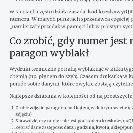
W sieciach często działa zasada:
kod kreskowy/QR 
numeru
. W małych punktach sprzedawca częściej po
„namierza” sprzedaż w pamięci lub w prostym syst
Co zrobić, gdy numer jest 
paragon wyblakł
Wydruki termiczne potrafią wyblaknąć w kilka tygod
chemią (np. płynem do szyb). Czasem drukarka w ka
pomóc sobie danymi, które zwykle zostają czytelne d
Najlepsze działania w kolejności od najprostszych:
Zrobić
zdjęcie
paragonu pod kątem, w dobrym świetle (cz
zdjęciu).
Sprawdzić, czy numer nie jest pod kodem kreskowym/QR 
Zebrać dane zastępcze:
data i godzina
,
kwota
,
sklep/pun