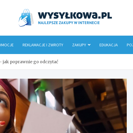
Wys
OMOCJE
REKLAMACJE I ZWROTY
ZAKUPY
EDUKACJA
PO
 jak poprawnie go odczytać