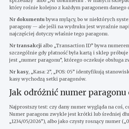
sprzedaży” albo „Nr dokumentu”. W małych sklepa
który rośnie kolejno z każdym paragonem danego d
Nr dokumentu
bywa mylący, bo w niektórych syste
paragony — ale jeśli na wydruku jest wyraźnie n
najczęściej dotyczy właśnie tego paragonu.
Nr transakcji
albo „Transaction ID” bywa numerem 
szczególnie gdy płatność była kartą i sklep próbu
jest „numer paragonu”, którego oczekuje obsługa z
Nr kasy
, „Kasa: 2”, „POS: 05” identyfikują stanowis
kasy wychodzą setki paragonów.
Jak odróżnić numer paragonu 
Najprostszy test: czy dany numer wygląda na coś, 
Numer paragonu zwykle jest krótki lub średniej dł
„1234/05/2026”), albo jako czysty rosnący numer („0