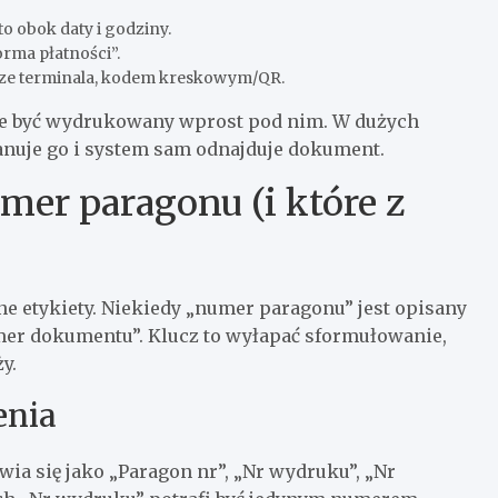
o obok daty i godziny.
orma płatności”.
erze terminala, kodem kreskowym/QR.
że być wydrukowany wprost pod nim. W dużych
anuje go i system sam odnajduje dokument.
er paragonu (i które z
e etykiety. Niekiedy „numer paragonu” jest opisany
er dokumentu”. Klucz to wyłapać sformułowanie,
y.
enia
ia się jako „Paragon nr”, „Nr wydruku”, „Nr