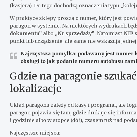
(kasjera). Do tego dochodzą oznaczenia typu „kole
W praktyce sklepy proszą o numer, który jest powi
paragon w systemie. Na niektórych wydrukach będz
dokumentu”
albo
„Nr sprzedaży”
. Natomiast
NIP 
punkt lub urządzenie, ale same nie wskazują jednej 
Najczęstsza pomyłka: podawany jest
numer 
obsługi to jak podanie numeru autobusu zami
Gdzie na paragonie szukać
lokalizacje
Układ paragonu zależy od kasy i programu, ale log
paragon pojawia się tam, gdzie drukuje się informa
i godzinie albo w stopce (dół), czasem tuż nad po
Najczęstsze miejsca: