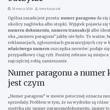
28 marca 2026
Anna Kacprzak
Ogólna zasada jest prosta:
numer paragonu
da się
okolicy nagłówka albo stopki. Wyjątek pojawia si
numeru dokumentu
,
numeru transakcji
albo iden
oka „numeru paragonu” jakby nie było. To ważne, 
reklamacjach, zgłoszeniach gwarancyjnych czy w k
właściwego numeru
oszczędza nerwów: podaje się 
przypadkowy ciąg cyfr. Poniżej zebrane są miejsca
najczęściej robią zamieszanie.
Numer paragonu a numer ka
jest czym
„Numer paragonu” w mowie potocznej oznacza num
sprzedaży. Problem w tym, że na wydruku są różne n
spotyka się: numer paragonu/dokumentu, numer tra