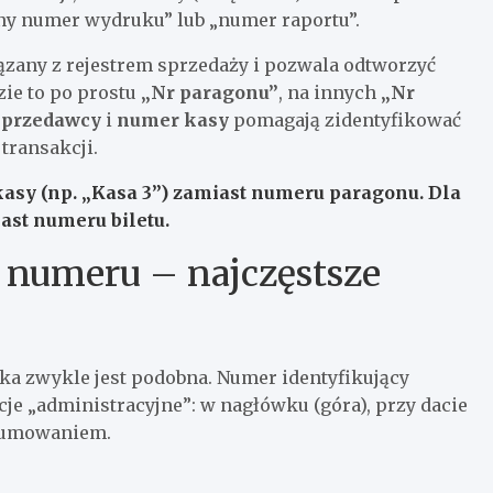
jny numer wydruku” lub „numer raportu”.
ązany z rejestrem sprzedaży i pozwala odtworzyć
ie to po prostu
„Nr paragonu”
, na innych
„Nr
sprzedawcy
i
numer kasy
pomagają zidentyfikować
transakcji.
kasy
(np. „Kasa 3”) zamiast
numeru paragonu
. Dla
ast numeru biletu.
 numeru – najczęstsze
ika zwykle jest podobna. Numer identyfikujący
cje „administracyjne”: w nagłówku (góra), przy dacie
dsumowaniem.