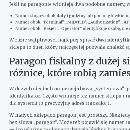
Jeśli na paragonie widnieją dwa podobne numery, w
Numer stojący obok
daty i godziny
lub pod nagłówkiem 
Numer obok „Terminal”, „MID/TID”, „Authorization”, „A
Numer obok „Kasjer”, „Operator” identyfikuje osobę, nie
W razie wątpliwości najlepiej spisać
dwa identyfik
sklepu to duet, który najczęściej pozwala znaleźć 
Paragon fiskalny z dużej s
różnice, które robią zamie
W dużych sieciach numeracja bywa „systemowa”: p
identyfikator. Często widnieje też numer sklepu i nu
dla systemu to precyzyjny adres transakcji.
W małych sklepach paragon jest prostszy. Niekie
bez słowa „paragon”. Może też pojawić się numer 
— i to właśnie te elementy bywają błędnie brane z