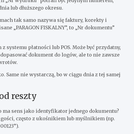
ch „Nr wydruku” potrafi być jedynym numerem,
nia lub dłuższego okresu.
mach tak samo nazywa się faktury, korekty i
apisane „PARAGON FISKALNY”, to „Nr dokumentu”
z systemu płatności lub POS. Może być przydatny,
je dopasować dokument do logów, ale to nie zawsze
wrotów.
ko. Same nie wystarczą, bo w ciągu dnia z tej samej
od reszty
co ma sens jako identyfikator jednego dokumentu?
ugości, często z ukośnikiem lub myślnikiem (np.
00123”).