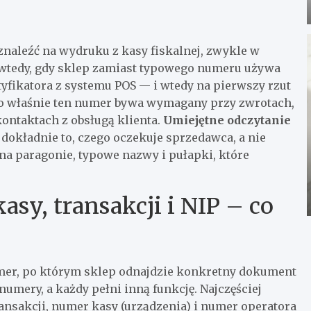
 znaleźć na wydruku z kasy fiskalnej, zwykle w
ę wtedy, gdy sklep zamiast typowego numeru używa
tyfikatora z systemu POS — i wtedy na pierwszy rzut
bo właśnie ten numer bywa wymagany przy zwrotach,
ontaktach z obsługą klienta.
Umiejętne odczytanie
dokładnie to, czego oczekuje sprzedawca, a nie
 na paragonie, typowe nazwy i pułapki, które
sy, transakcji i NIP – co
er, po którym sklep odnajdzie konkretny dokument
umery, a każdy pełni inną funkcję. Najczęściej
nsakcji, numer kasy (urządzenia) i numer operatora