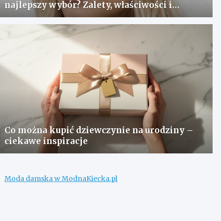
najlepszy wybór? Zalety, właściwości i
pielęgnacja
Co można kupić dziewczynie na urodziny –
ciekawe inspiracje
Moda damska w ModnaKiecka.pl