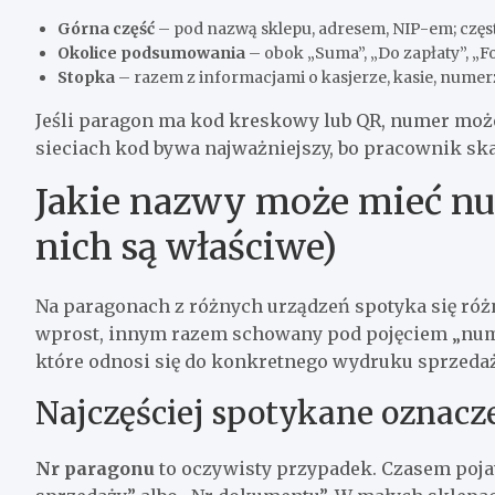
Górna część
– pod nazwą sklepu, adresem, NIP-em; częst
Okolice podsumowania
– obok „Suma”, „Do zapłaty”, „F
Stopka
– razem z informacjami o kasjerze, kasie, num
Jeśli paragon ma kod kreskowy lub QR, numer mo
sieciach kod bywa najważniejszy, bo pracownik sk
Jakie nazwy może mieć num
nich są właściwe)
Na paragonach z różnych urządzeń spotyka się różn
wprost, innym razem schowany pod pojęciem „num
które odnosi się do konkretnego wydruku sprzedaż
Najczęściej spotykane oznacz
Nr paragonu
to oczywisty przypadek. Czasem pojaw