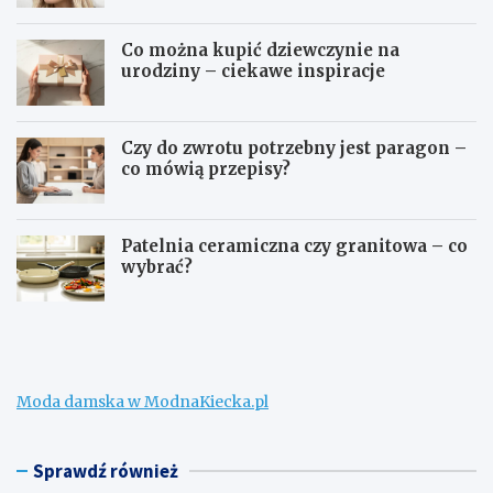
Co można kupić dziewczynie na
urodziny – ciekawe inspiracje
Czy do zwrotu potrzebny jest paragon –
co mówią przepisy?
Patelnia ceramiczna czy granitowa – co
wybrać?
W
C
e
o
ł
m
n
o
a
ż
Moda damska w ModnaKiecka.pl
m
n
e
a
r
k
i
u
Sprawdź również
n
p