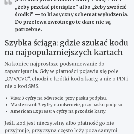
„żeby przelać pieniądze” albo „żeby zwrócić
środki” — to klasyczny schemat wyłudzenia.
Do przelewu zwrotnego te dane nie są
potrzebne.
Szybka ściąga: gdzie szukać kodu
na najpopularniejszych kartach
Na koniec najprostsze podsumowanie do
zapamiętania. Gdy w płatności pojawia się pole
„CVV/CVC”, chodzi o krótki kod z karty, a nie o PIN i
nie o kod SMS.
Visa
:
3 cyfry
na
odwrocie
, przy pasku podpisu.
Mastercard
:
3 cyfry
na
odwrocie
, przy pasku podpisu.
American Express
:
4 cyfry
na
przodzie
karty.
Jeśli kod jest nieczytelny albo płatność go nie
przyjmuje, przyczyna często leży poza samymi