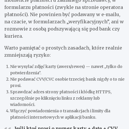
momencie płatności u zaufanego sprzedawcy, w
formularzu płatności (zwykle na stronie operatora
płatności). Nie powinien być podawany w e-mailu,
na czacie, w formularzach „weryfikacyjnych”, ani w
rozmowie z osobą podszywającą się pod bank czy
kuriera.
Warto pamiętać o prostych zasadach, które realnie
zmniejszają ryzyko:
Nie wysyłać zdjęć karty (awers/rewes) — nawet „tylko do
potwierdzenia”.
Nie podawać CVV/CVC osobie trzeciej; bank nigdy o to nie
prosi.
Sprawdzać adres strony płatności i kłódkę HTTPS,
szczególnie po kliknięciu linku z reklamy lub
wiadomości.
Włączyć powiadomienia o transakcjach i limity dla
płatności internetowych w aplikacji banku.
Jeśli ktoś prosi o
numer karty + datę + CVV