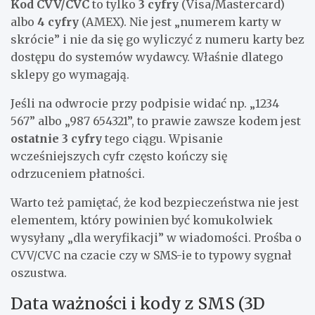
Kod CVV/CVC
to tylko
3 cyfry
(Visa/Mastercard)
albo
4 cyfry
(AMEX). Nie jest „numerem karty w
skrócie” i nie da się go wyliczyć z numeru karty bez
dostępu do systemów wydawcy. Właśnie dlatego
sklepy go wymagają.
Jeśli na odwrocie przy podpisie widać np. „1234
567” albo „987 654321”, to prawie zawsze kodem jest
ostatnie 3 cyfry
tego ciągu. Wpisanie
wcześniejszych cyfr często kończy się
odrzuceniem płatności.
Warto też pamiętać, że kod bezpieczeństwa nie jest
elementem, który powinien być komukolwiek
wysyłany „dla weryfikacji” w wiadomości. Prośba o
CVV/CVC na czacie czy w SMS-ie to typowy sygnał
oszustwa.
Data ważności i kody z SMS (3D