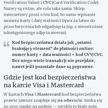
Verification Value) i
CVC
(Card Verification Code).
Nazwy są różne, ale rola taka sama. Sklep
internetowy prosi o ten kod, bo samo wpisanie
numeru karty i daty ważności bywa za łatwe do
przechwycenia lub odgadnięcia (np. z nieostrożnie
udostępnionego zdjęcia awersu).
Kod bezpieczeństwa działa jak „ostatni
brakujący element” do płatności online:
numer karty + data ważności + kod CVV/CVC.
Bez niego wiele transakcji nie przejdzie,
nawet jeśli pozostałe dane są poprawne.
Gdzie jest kod bezpieczeństwa
na karcie Visa i Mastercard
W kartach
Visa
i
Mastercard
kod bezpieczeństwa
prawie zawsze znajduje się
na odwrocie
. Szuka się
go przy pasku na podpis — zwykle to białe pole,