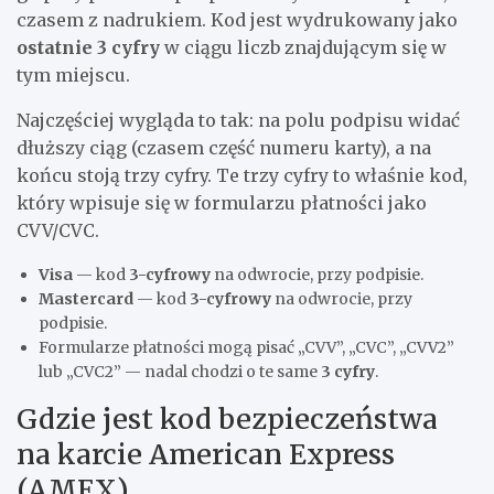
czasem z nadrukiem. Kod jest wydrukowany jako
ostatnie 3 cyfry
w ciągu liczb znajdującym się w
tym miejscu.
Najczęściej wygląda to tak: na polu podpisu widać
dłuższy ciąg (czasem część numeru karty), a na
końcu stoją trzy cyfry. Te trzy cyfry to właśnie kod,
który wpisuje się w formularzu płatności jako
CVV/CVC.
Visa
— kod
3-cyfrowy
na odwrocie, przy podpisie.
Mastercard
— kod
3-cyfrowy
na odwrocie, przy
podpisie.
Formularze płatności mogą pisać „CVV”, „CVC”, „CVV2”
lub „CVC2” — nadal chodzi o te same
3 cyfry
.
Gdzie jest kod bezpieczeństwa
na karcie American Express
(AMEX)