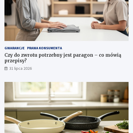
o
ś
c
i
i
p
i
e
l
GWARANCJE
PRAWA KONSUMENTA
ę
Czy do zwrotu potrzebny jest paragon – co mówią
g
przepisy?
n
31 lipca 2026
a
c
j
a