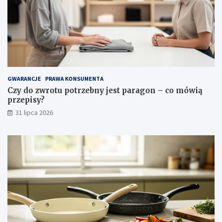
k
i
a
ą
w
p
e
r
i
z
n
e
s
p
p
i
GWARANCJE
PRAWA KONSUMENTA
i
s
Czy do zwrotu potrzebny jest paragon – co mówią
r
y
przepisy?
a
?
c
31 lipca 2026
j
e