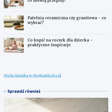
co mówią przepisy?
Patelnia ceramiczna czy granitowa – co
wybrać?
Co kupić na roczek dla dziecka –
praktyczne inspiracje
C
C
o
z
m
y
o
d
ż
o
Moda damska w ModnaKiecka.pl
n
z
a
w
k
r
u
o
Sprawdź również
p
t
i
u
ć
p
d
o