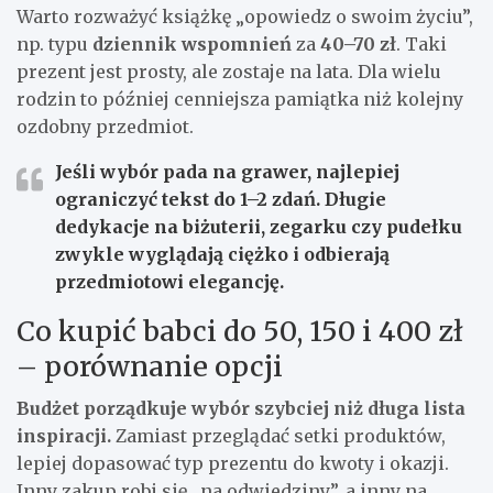
Warto rozważyć książkę „opowiedz o swoim życiu”,
np. typu
dziennik wspomnień
za
40–70 zł
. Taki
prezent jest prosty, ale zostaje na lata. Dla wielu
rodzin to później cenniejsza pamiątka niż kolejny
ozdobny przedmiot.
Jeśli wybór pada na grawer, najlepiej
ograniczyć tekst do
1–2 zdań
. Długie
dedykacje na biżuterii, zegarku czy pudełku
zwykle wyglądają ciężko i odbierają
przedmiotowi elegancję.
Co kupić babci do 50, 150 i 400 zł
– porównanie opcji
Budżet porządkuje wybór szybciej niż długa lista
inspiracji.
Zamiast przeglądać setki produktów,
lepiej dopasować typ prezentu do kwoty i okazji.
Inny zakup robi się „na odwiedziny”, a inny na