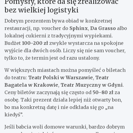
Pomysły, które da się zrealizować
bez wielkiej logistyki
Dobrym prezentem bywa obiad w konkretnej
restauracji, np. voucher do
Sphinx
,
Da Grasso
albo
lokalnej cukierni z tradycyjnymi wypiekami.
Budżet
100–200 zł
zwykle wystarcza na spokojne
wyjście dla dwóch osób. Liczy się nie sam voucher,
tylko to, że termin jest od razu ustalony.
W większych miastach można pomyśleć o biletach
do teatru:
Teatr Polski w Warszawie
,
Teatr
Bagatela w Krakowie
,
Teatr Muzyczny w Gdyni
.
Ceny biletów zaczynają się często od
50–80 zł
za
osobę. Taki prezent działa lepiej niż otwarty bon,
bo ma konkretną datę i nie odkłada się go „na
kiedyś”.
Jeśli babcia woli domowe warunki, bardzo dobrym