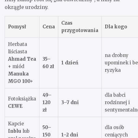
okrągłe urodziny.
Czas
Pomysł
Cena
Dla kogo
przygotowania
Herbata
liściasta
na drobny
Ahmad Tea
35–
1 dzień
upominek i be
+ miód
60 zł
ryzyka
Manuka
MGO 100+
49–
dla babci
Fotoksiążka
120
3–7 dni
rodzinnej i
CEWE
zł
sentymentaln
Kapcie
50–
dla osób
Inblu
lub
150
1–2 dni
ceniących