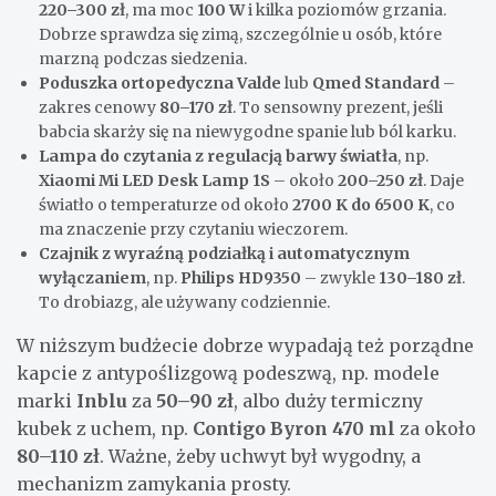
220–300 zł
, ma moc
100 W
i kilka poziomów grzania.
Dobrze sprawdza się zimą, szczególnie u osób, które
marzną podczas siedzenia.
Poduszka ortopedyczna Valde
lub
Qmed Standard
–
zakres cenowy
80–170 zł
. To sensowny prezent, jeśli
babcia skarży się na niewygodne spanie lub ból karku.
Lampa do czytania z regulacją barwy światła
, np.
Xiaomi Mi LED Desk Lamp 1S
– około
200–250 zł
. Daje
światło o temperaturze od około
2700 K do 6500 K
, co
ma znaczenie przy czytaniu wieczorem.
Czajnik z wyraźną podziałką i automatycznym
wyłączaniem
, np.
Philips HD9350
– zwykle
130–180 zł
.
To drobiazg, ale używany codziennie.
W niższym budżecie dobrze wypadają też porządne
kapcie z antypoślizgową podeszwą, np. modele
marki
Inblu
za
50–90 zł
, albo duży termiczny
kubek z uchem, np.
Contigo Byron 470 ml
za około
80–110 zł
. Ważne, żeby uchwyt był wygodny, a
mechanizm zamykania prosty.