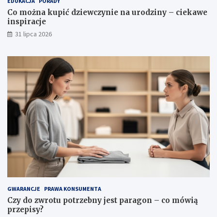
EDUKACJA
PORADY
l
i
Co można kupić dziewczynie na urodziny – ciekawe
e
r
inspiracje
t
a
y
c
31 lipca 2026
,
j
w
e
ł
a
ś
c
i
w
o
ś
c
i
i
p
i
e
l
GWARANCJE
PRAWA KONSUMENTA
ę
Czy do zwrotu potrzebny jest paragon – co mówią
g
przepisy?
n