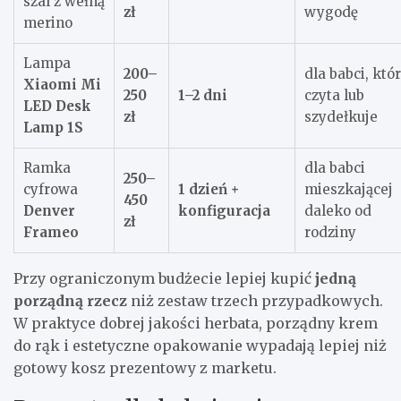
szal z wełną
zł
wygodę
merino
Lampa
200–
dla babci, któ
Xiaomi Mi
250
1–2 dni
czyta lub
LED Desk
zł
szydełkuje
Lamp 1S
Ramka
dla babci
250–
cyfrowa
1 dzień +
mieszkającej
450
Denver
konfiguracja
daleko od
zł
Frameo
rodziny
Przy ograniczonym budżecie lepiej kupić
jedną
porządną rzecz
niż zestaw trzech przypadkowych.
W praktyce dobrej jakości herbata, porządny krem
do rąk i estetyczne opakowanie wypadają lepiej niż
gotowy kosz prezentowy z marketu.