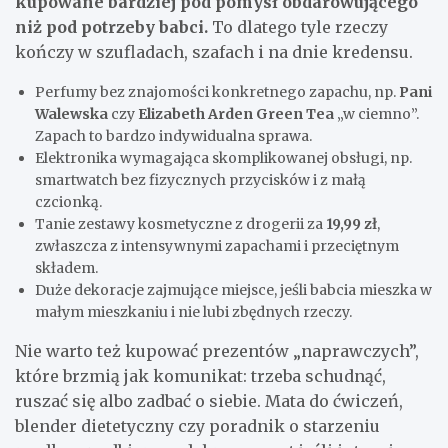
kupowane bardziej pod pomysł obdarowującego
niż pod potrzeby babci.
To dlatego tyle rzeczy
kończy w szufladach, szafach i na dnie kredensu.
Perfumy bez znajomości konkretnego zapachu, np.
Pani
Walewska
czy
Elizabeth Arden Green Tea
„w ciemno”.
Zapach to bardzo indywidualna sprawa.
Elektronika wymagająca skomplikowanej obsługi, np.
smartwatch bez fizycznych przycisków i z małą
czcionką.
Tanie zestawy kosmetyczne z drogerii za
19,99 zł
,
zwłaszcza z intensywnymi zapachami i przeciętnym
składem.
Duże dekoracje zajmujące miejsce, jeśli babcia mieszka w
małym mieszkaniu i nie lubi zbędnych rzeczy.
Nie warto też kupować prezentów „naprawczych”,
które brzmią jak komunikat: trzeba schudnąć,
ruszać się albo zadbać o siebie. Mata do ćwiczeń,
blender dietetyczny czy poradnik o starzeniu