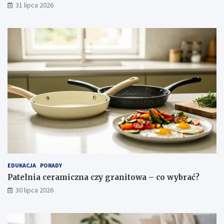
31 lipca 2026
a
c
j
a
EDUKACJA
PORADY
Patelnia ceramiczna czy granitowa – co wybrać?
30 lipca 2026