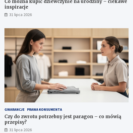
Co można kupić dziewczynie na urodziny – ciekawe
e
r
inspiracje
t
a
y
c
31 lipca 2026
,
j
w
e
ł
a
ś
c
i
w
o
ś
c
i
i
p
i
e
l
GWARANCJE
PRAWA KONSUMENTA
ę
Czy do zwrotu potrzebny jest paragon – co mówią
g
przepisy?
n
31 lipca 2026
a