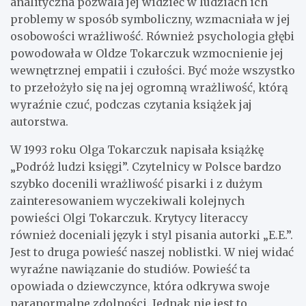
analityczna pozwala jej widzieć w ludziach ich
problemy w sposób symboliczny, wzmacniała w jej
osobowości wrażliwość. Również psychologia głębi
powodowała w Oldze Tokarczuk wzmocnienie jej
wewnętrznej empatii i czułości. Być może wszystko
to przełożyło się na jej ogromną wrażliwość, którą
wyraźnie czuć, podczas czytania książek jaj
autorstwa.
W 1993 roku Olga Tokarczuk napisała książkę
„Podróż ludzi księgi”. Czytelnicy w Polsce bardzo
szybko docenili wrażliwość pisarki i z dużym
zainteresowaniem wyczekiwali kolejnych
powieści Olgi Tokarczuk. Krytycy literaccy
również doceniali język i styl pisania autorki „E.E.”.
Jest to druga powieść naszej noblistki. W niej widać
wyraźne nawiązanie do studiów. Powieść ta
opowiada o dziewczynce, która odkrywa swoje
paranormalne zdolności. Jednak nie jest to