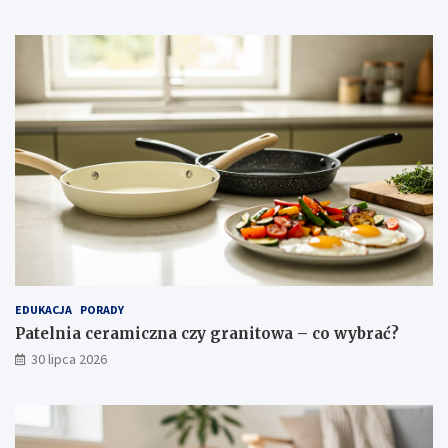
c
j
a
EDUKACJA
PORADY
Patelnia ceramiczna czy granitowa – co wybrać?
30 lipca 2026