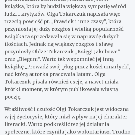
książka, która by budziła większą sympatię wśród
ludzi i krytyków. Olga Tokarczuk napisała więc
trzecią powieść pt. „Prawiek i inne czasy”, która
przyniosła jej duży rozgłos i wielką popularność.
Książka ta sprzedawała się w naprawdę dużych
ilościach. Jednak największy rozgłos i sławę
przyniosły Oldze Tokarczuk „Księgi Jakubowe”
oraz „Bieguni”. Warto też wspomnieć jej inną
książkę „Prowadź swój pług przez kości umarłych”,
nad którą autorka pracowała latami. Olga
Tokarczuk pisała również eseje, a nawet miała
krótki moment, w którym publikowała własną
poezję.
Wrażliwość i czułość Olgi Tokarczuk jest widoczna
w jej życiorysie, który miał wpływ na jej charakter
literacki. Warto podkreślić tez jej działania
społeczne, które czyniła jako wolontariusz. Trudno