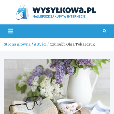
Skip
to
content
Wys
Strona główna
Artyści
Czułość i Olga Tokarczuk