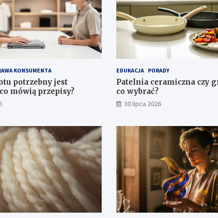
RAWA KONSUMENTA
EDUKACJA
PORADY
otu potrzebny jest
Patelnia ceramiczna czy 
co mówią przepisy?
co wybrać?
6
30 lipca 2026