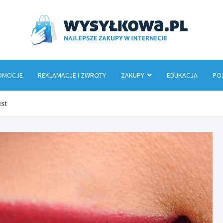
Wys
OMOCJE
REKLAMACJE I ZWROTY
ZAKUPY
EDUKACJA
PO
st