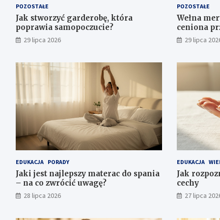
POZOSTAŁE
POZOSTAŁE
Jak stworzyć garderobę, która
Wełna mery
poprawia samopoczucie?
ceniona pr
29 lipca 2026
29 lipca 202
EDUKACJA
PORADY
EDUKACJA
WIE
Jaki jest najlepszy materac do spania
Jak rozpoz
– na co zwrócić uwagę?
cechy
28 lipca 2026
27 lipca 202