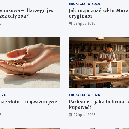
EDUKACJA
WIEDZA
nosowa – dlaczego jest
Jak rozpoznać szkło Mura
zez cały rok?
oryginału
6
28 lipca 2026
DZA
EDUKACJA
WIEDZA
nać złoto – najważniejsze
Parkside – jaka to firma i
kupować?
6
27 lipca 2026