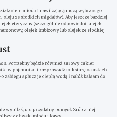
działaniem miodu i nawilżającą mocą wybranego
on, oleju ze słodkich migdałów). Aby jeszcze bardziej
lejek eteryczny (szczególnie odpowiedni: olejek
ynamonowy, olejek imbirowy lub olejek ze słodkiej
ust
on. Potrzebny będzie również surowy cukier
dniki w pojemniku i rozprowadź miksturę na ustach
o zabiegu spłucz je ciepłą wodą i nałóż balsam do
nie wypiłaś, oto przydatny pomysł. Zrób z niej
 oliwy z oliwek, miodu i kawy.