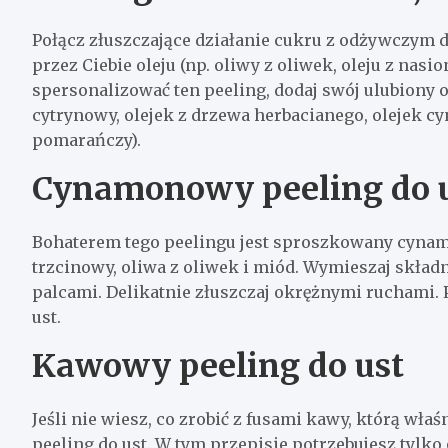
Połącz złuszczające działanie cukru z odżywczym 
przez Ciebie oleju (np. oliwy z oliwek, oleju z nasi
spersonalizować ten peeling, dodaj swój ulubiony o
cytrynowy, olejek z drzewa herbacianego, olejek c
pomarańczy).
Cynamonowy peeling do 
Bohaterem tego peelingu jest sproszkowany cynam
trzcinowy, oliwa z oliwek i miód. Wymieszaj skła
palcami. Delikatnie złuszczaj okrężnymi ruchami. P
ust.
Kawowy peeling do ust
Jeśli nie wiesz, co zrobić z fusami kawy, którą właś
peeling do ust. W tym przepisie potrzebujesz tylko