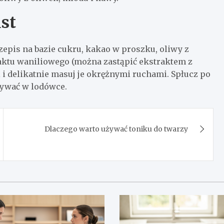
st
zepis na bazie cukru, kakao w proszku, oliwy z
aktu waniliowego (można zastąpić ekstraktem z
 i delikatnie masuj je okrężnymi ruchami. Spłucz po
wywać w lodówce.
Dlaczego warto używać toniku do twarzy