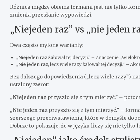
Różnica między obiema formami jest nie tylko for
zmienia przesłanie wypowiedzi.
„Niejeden raz” vs „nie jeden 
Dwa często mylone warianty:
„
Niejeden raz
żałował tej decyzji.” – Znaczenie: „Wielokro
„
Nie jeden raz
, lecz wiele razy żałował tej decyzji.” – Ak
Bez dalszego dopowiedzenia („lecz wiele razy”) nat
ustalony zwrot:
„
Niejeden raz
przyszło się z tym mierzyć.” – potocz
„
Nie jeden raz
przyszło się z tym mierzyć.” – form
szerszego przeciwstawienia, które w domyśle dopowi
Dobrze to pokazuje, że w języku liczy się nie tylko 