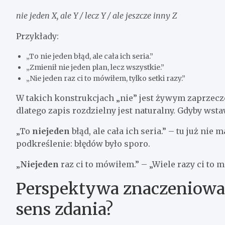
nie jeden X, ale Y / lecz Y / ale jeszcze inny Z
Przykłady:
„To nie jeden błąd, ale cała ich seria.”
„Zmienił nie jeden plan, lecz wszystkie.”
„Nie jeden raz ci to mówiłem, tylko setki razy.”
W takich konstrukcjach „nie” jest żywym zaprzecze
dlatego zapis rozdzielny jest naturalny. Gdyby wst
„To
niejeden
błąd, ale cała ich seria.” – tu już ni
podkreślenie: błędów było sporo.
„
Niejeden
raz ci to mówiłem.” – „Wiele razy ci to 
Perspektywa znaczeniowa: 
sens zdania?