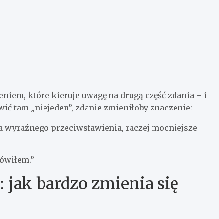
niem, które kieruje uwagę na drugą część zdania – i
awić tam „niejeden”, zdanie zmieniłoby znaczenie:
e ma wyraźnego przeciwstawienia, raczej mocniejsze
mówiłem.”
jak bardzo zmienia się