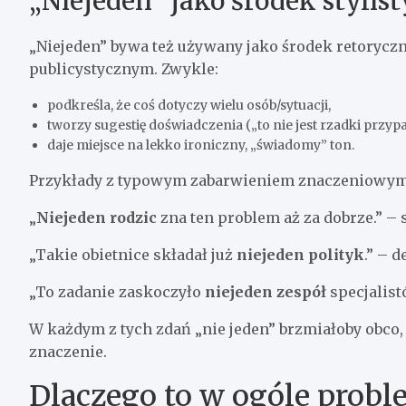
„Niejeden” jako środek stylis
„Niejeden” bywa też używany jako środek retoryczn
publicystycznym. Zwykle:
podkreśla, że coś dotyczy wielu osób/sytuacji,
tworzy sugestię doświadczenia („to nie jest rzadki przyp
daje miejsce na lekko ironiczny, „świadomy” ton.
Przykłady z typowym zabarwieniem znaczeniowym
„
Niejeden rodzic
zna ten problem aż za dobrze.” – 
„Takie obietnice składał już
niejeden polityk
.” – 
„To zadanie zaskoczyło
niejeden zespół
specjalist
W każdym z tych zdań „nie jeden” brzmiałoby obco,
znaczenie.
Dlaczego to w ogóle probl