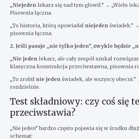
„
Niejeden
lekarz się nad tym głowił.” → „Wielu lek
Pisownia łączna.
„To historia, którą opowiadał
niejeden
świadek.” →
pisownia łączna.
2. Jeśli pasuje „nie tylko jeden”, zwykle będzie „n
„
Nie jeden
lekarz, ale cały zespół szukał rozwiązani
klasyczna konstrukcja przeciwstawna, pisownia ro
„To zrobił
nie jeden
świadek, ale wszyscy obecni.” 
rozdzielnie.
Test składniowy: czy coś się 
przeciwstawia?
„Nie jeden” bardzo często pojawia się w środku dł
schemat: