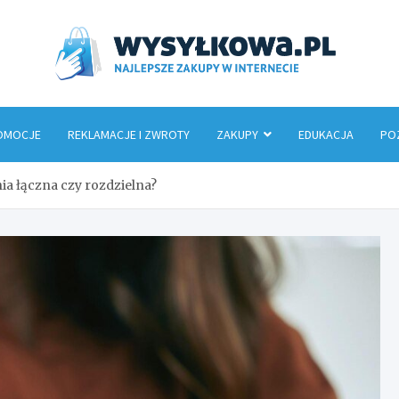
Wys
OMOCJE
REKLAMACJE I ZWROTY
ZAKUPY
EDUKACJA
PO
ia łączna czy rozdzielna?