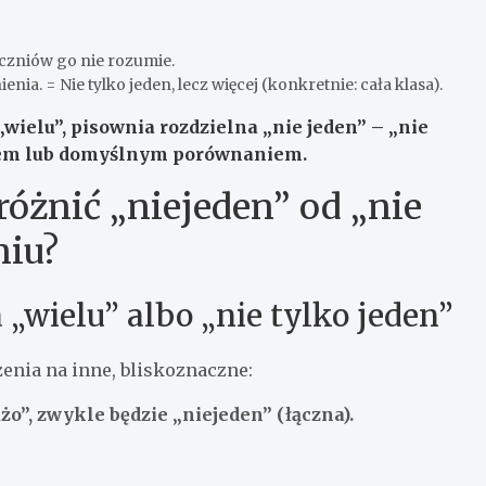
uczniów go nie rozumie.
nia. = Nie tylko jeden, lecz więcej (konkretnie: cała klasa).
wielu”, pisownia rozdzielna
„nie jeden”
– „nie
niem lub domyślnym porównaniem.
różnić „niejeden” od „nie
niu?
„wielu” albo „nie tylko jeden”
enia na inne, bliskoznaczne:
użo”, zwykle będzie „niejeden” (łączna).