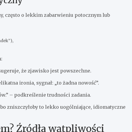
tyczny
y, często o lekkim zabarwieniu potocznym lub
adek”),
:
sugeruje, że zjawisko jest powszechne.
delikatna ironia, sygnał: „to żadna nowość”.
ów.” – podkreślenie trudności zadania.
 bo zniszczyłoby to lekko uogólniające, idiomatyczne
em? Źródła wątpliwości