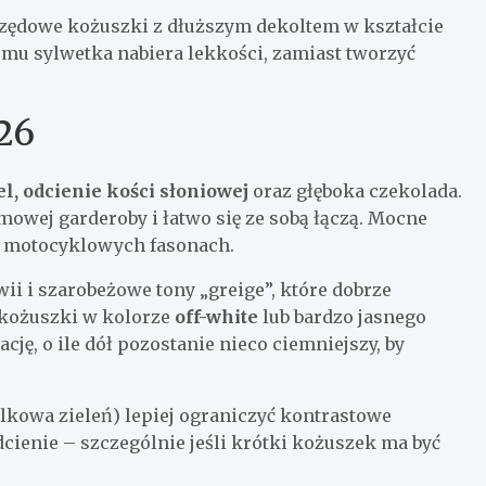
orzędowe kożuszki z dłuższym dekoltem w kształcie
temu sylwetka nabiera lekkości, zamiast tworzyć
26
l, odcienie kości słoniowej
oraz głęboka czekolada.
imowej garderoby i łatwo się ze sobą łączą. Mocne
h, motocyklowych fasonach.
ii i szarobeżowe tony „greige”, które dobrze
 kożuszki w kolorze
off-white
lub bardzo jasnego
ację, o ile dół pozostanie nieco ciemniejszy, by
lkowa zieleń) lepiej ograniczyć kontrastowe
dcienie – szczególnie jeśli krótki kożuszek ma być