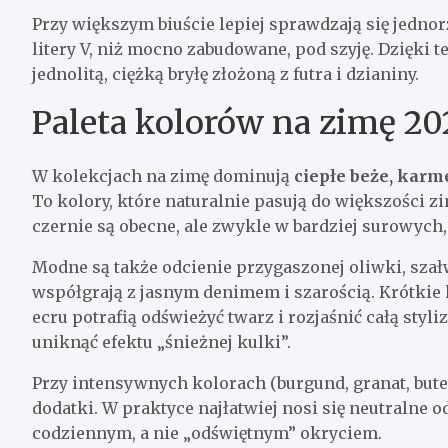
Przy większym biuście lepiej sprawdzają się jedn
litery V, niż mocno zabudowane, pod szyję. Dzięki 
jednolitą, ciężką bryłę złożoną z futra i dzianiny.
Paleta kolorów na zimę 20
W kolekcjach na zimę dominują
ciepłe beże, karme
To kolory, które naturalnie pasują do większości z
czernie są obecne, ale zwykle w bardziej surowyc
Modne są także odcienie przygaszonej oliwki, szałw
współgrają z jasnym denimem i szarością. Krótkie
ecru potrafią odświeżyć twarz i rozjaśnić całą styliz
uniknąć efektu „śnieżnej kulki”.
Przy intensywnych kolorach (burgund, granat, bute
dodatki. W praktyce najłatwiej nosi się neutralne o
codziennym, a nie „odświętnym” okryciem.