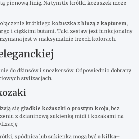
tą pionową linię. Na tym tle krótki kożuszek może
połączenie krótkiego kożuszka z
bluzą z kapturem
,
rgo i ciężkimi butami. Taki zestaw jest funkcjonalny
 utrzymana jest w maksymalnie trzech kolorach.
eleganckiej
znie do dżinsów i sneakersów. Odpowiednio dobrany
iowych stylizacjach.
kozaki
zają się
gładkie kożuszki o prostym kroju
, bez
zeniu z dzianinową sukienką midi i kozakami na
lizację.
 krótki, spódnica lub sukienka mogą być
o kilka–