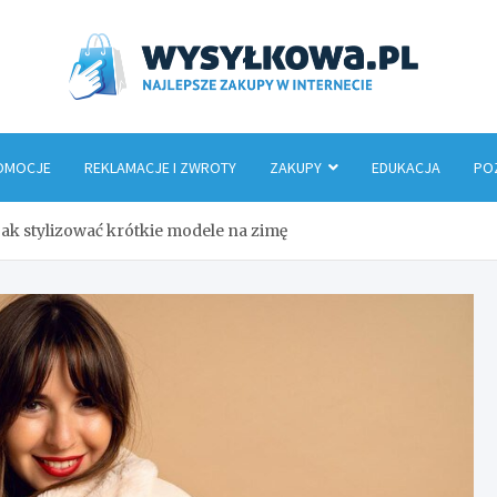
Wys
OMOCJE
REKLAMACJE I ZWROTY
ZAKUPY
EDUKACJA
PO
ak stylizować krótkie modele na zimę