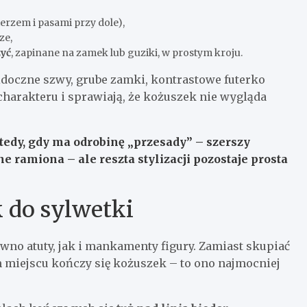
rzem i pasami przy dole),
ze,
zyć
, zapinane na zamek lub guziki, w prostym kroju.
idoczne szwy, grube zamki, kontrastowe futerko
 charakteru i sprawiają, że kożuszek nie wygląda
edy, gdy ma odrobinę „przesady” – szerszy
 ramiona – ale reszta stylizacji pozostaje prosta
k do sylwetki
ówno atuty, jak i mankamenty figury. Zamiast skupiać
ym miejscu kończy się kożuszek – to ono najmocniej