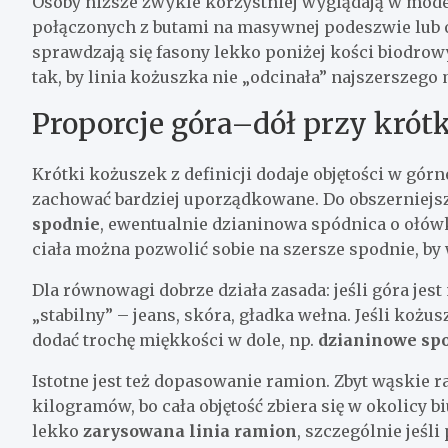
Osoby niższe zwykle korzystniej wyglądają w mod
połączonych z butami na masywnej podeszwie lub ob
sprawdzają się fasony lekko poniżej kości biodrowy
tak, by linia kożuszka nie „odcinała” najszerszego 
Proporcje góra–dół przy krót
Krótki kożuszek z definicji dodaje objętości w górne
zachować bardziej uporządkowane. Do obszerniejsz
spodnie
, ewentualnie dzianinowa spódnica o ołów
ciała można pozwolić sobie na szersze spodnie, b
Dla równowagi dobrze działa zasada: jeśli góra jest 
„stabilny” – jeans, skóra, gładka wełna. Jeśli koż
dodać trochę miękkości w dole, np.
dzianinowe sp
Istotne jest też dopasowanie ramion. Zbyt wąskie 
kilogramów, bo cała objętość zbiera się w okolicy 
lekko
zarysowana linia ramion
, szczególnie jeśl