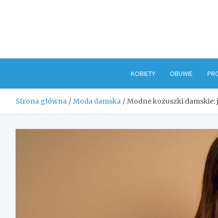
Skip
to
content
KOBIETY
OBUWIE
PR
Strona główna
Moda damska
Modne kożuszki damskie: j