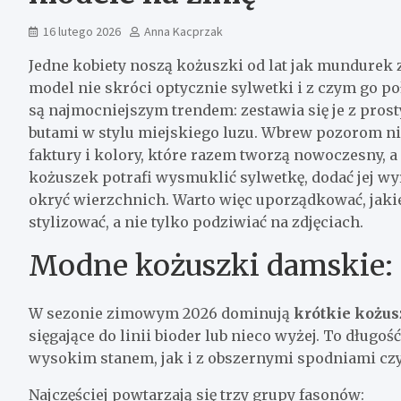
16 lutego 2026
Anna Kacprzak
Jedne kobiety noszą kożuszki od lat jak mundurek z
model nie skróci optycznie sylwetki i z czym go po
są najmocniejszym trendem: zestawia się je z pro
butami w stylu miejskiego luzu. Wbrew pozorom nie
faktury i kolory, które razem tworzą nowoczesny, a
kożuszek potrafi wysmuklić sylwetkę, dodać jej wy
okryć wierzchnich. Warto więc uporządkować, jakie 
stylizować, a nie tylko podziwiać na zdjęciach.
Modne kożuszki damskie: 
W sezonie zimowym 2026 dominują
krótkie kożus
sięgające do linii bioder lub nieco wyżej. To długo
wysokim stanem, jak i z obszernymi spodniami cz
Najczęściej powtarzają się trzy grupy fasonów: