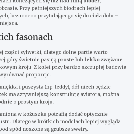
elach kończących się
tuż nad linią bioder
,
casie. Przy pełniejszych biodrach lepiej
ch, bez mocno przytulającego się do ciała dołu –
miejsca.
kich fasonach
j części sylwetki, dlatego dolne partie warto
ej góry świetnie pasują
proste lub lekko zwężane
kowym kroju. Z kolei przy bardzo szczupłej budowie
y wyrównać proporcje.
miękka i puszysta (np. teddy), dół niech będzie
uszek ma sztywniejszą konstrukcję aviatora, można
odnie
o prostym kroju.
ramiona w kożuszku potrafią dodać optycznie
biustu. Dlatego w krótkich modelach lepiej wygląda
i pod spód noszone są grubsze swetry.