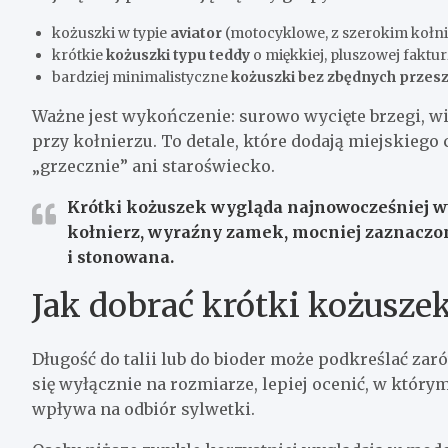
kożuszki w typie
aviator
(motocyklowe, z szerokim kołnie
krótkie
kożuszki typu teddy
o miękkiej, pluszowej faktur
bardziej minimalistyczne
kożuszki bez zbędnych przes
Ważne jest wykończenie: surowo wycięte brzegi, w
przy kołnierzu. To detale, które dodają miejskiego
„grzecznie” ani staroświecko.
Krótki kożuszek wygląda najnowocześniej wt
kołnierz, wyraźny zamek, mocniej zaznaczone
i stonowana.
Jak dobrać krótki kożusze
Długość do talii lub do bioder może podkreślać zar
się wyłącznie na rozmiarze, lepiej ocenić, w któr
wpływa na odbiór sylwetki.