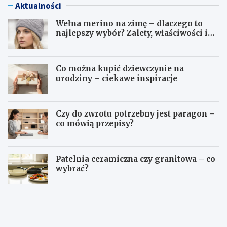
Aktualności
Wełna merino na zimę – dlaczego to
najlepszy wybór? Zalety, właściwości i
pielęgnacja
Co można kupić dziewczynie na
urodziny – ciekawe inspiracje
Czy do zwrotu potrzebny jest paragon –
co mówią przepisy?
Patelnia ceramiczna czy granitowa – co
wybrać?
W
C
e
o
ł
m
n
o
a
ż