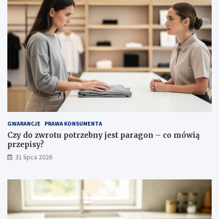
a
ś
c
i
w
o
ś
c
i
i
p
i
e
l
GWARANCJE
PRAWA KONSUMENTA
ę
Czy do zwrotu potrzebny jest paragon – co mówią
g
przepisy?
n
31 lipca 2026
a
c
j
a