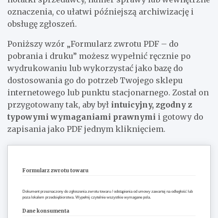
oznaczenia, co ułatwi późniejszą archiwizację i
obsługę zgłoszeń.
Poniższy wzór „Formularz zwrotu PDF – do
pobrania i druku” możesz wypełnić ręcznie po
wydrukowaniu lub wykorzystać jako bazę do
dostosowania go do potrzeb Twojego sklepu
internetowego lub punktu stacjonarnego. Został on
przygotowany tak, aby był
intuicyjny, zgodny z
typowymi wymaganiami prawnymi
i gotowy do
zapisania jako PDF jednym kliknięciem.
Formularz zwrotu towaru
Dokument przeznaczony do zgłoszenia zwrotu towaru / odstąpienia od umowy zawartej na odległość lub
poza lokalem przedsiębiorstwa. Wypełnij czytelnie wszystkie wymagane pola.
Dane konsumenta