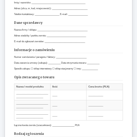
Imię i nazwisko: ____________________________________________
Adres (ulica, nr, kod, miejscowość): _____________________________
Telefon kontaktowy: ____________________ E-mail: ________________
Dane sprzedawcy
Nazwa firmy / sklepu: _________________________________________
Adres siedziby / punktu zwrotu: ________________________________
E-mail do zgłoszeń zwrotów: _________________________________
Informacje o zamówieniu
Numer zamówienia / paragonu / faktury: _________________________
Data zawarcia umowy (zakupu): __________ Data otrzymania towaru: __________
Sposób zakupu: ☐ sklep internetowy ☐ sklep stacjonarny ☐ inny: _____________
Opis zwracanego towaru
Nazwa / model produktu
Ilość
Cena brutto (PLN)
__________________________
____
____________
______________________
__________________________
____
____________
______________________
__________________________
____
____________
______________________
Łączna kwota zwrotu (szacunkowo): __________________ PLN
Rodzaj zgłoszenia