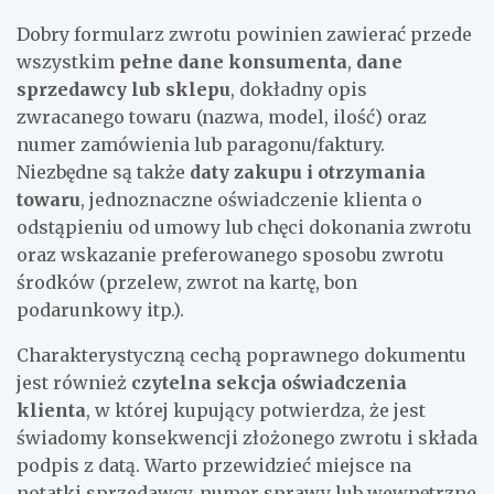
Dobry formularz zwrotu powinien zawierać przede
wszystkim
pełne dane konsumenta
,
dane
sprzedawcy lub sklepu
, dokładny opis
zwracanego towaru (nazwa, model, ilość) oraz
numer zamówienia lub paragonu/faktury.
Niezbędne są także
daty zakupu i otrzymania
towaru
, jednoznaczne oświadczenie klienta o
odstąpieniu od umowy lub chęci dokonania zwrotu
oraz wskazanie preferowanego sposobu zwrotu
środków (przelew, zwrot na kartę, bon
podarunkowy itp.).
Charakterystyczną cechą poprawnego dokumentu
jest również
czytelna sekcja oświadczenia
klienta
, w której kupujący potwierdza, że jest
świadomy konsekwencji złożonego zwrotu i składa
podpis z datą. Warto przewidzieć miejsce na
notatki sprzedawcy, numer sprawy lub wewnętrzne