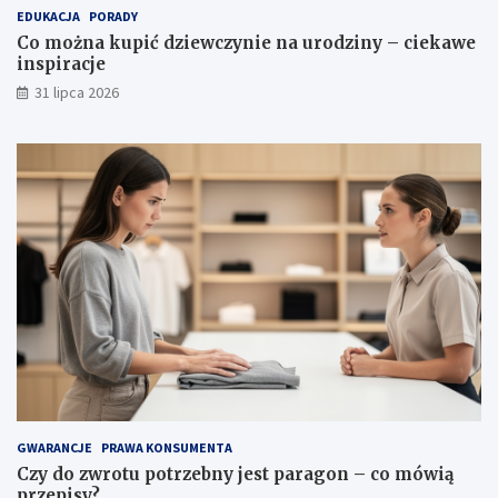
a
p
EDUKACJA
PORADY
l
i
Co można kupić dziewczynie na urodziny – ciekawe
e
r
inspiracje
t
a
y
c
31 lipca 2026
,
j
w
e
ł
a
ś
c
i
w
o
ś
c
i
i
p
i
e
l
GWARANCJE
PRAWA KONSUMENTA
ę
Czy do zwrotu potrzebny jest paragon – co mówią
g
przepisy?