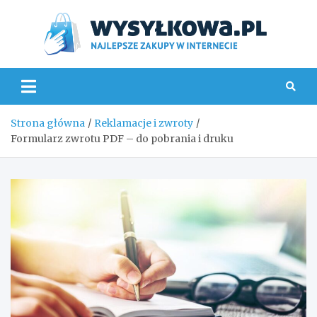
Skip
to
content
Wys
Strona główna
Reklamacje i zwroty
Formularz zwrotu PDF – do pobrania i druku