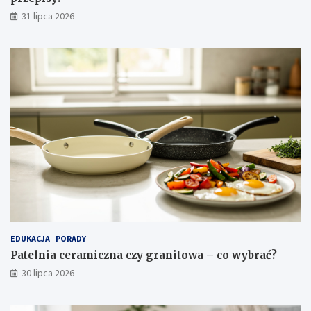
n
31 lipca 2026
a
c
j
a
EDUKACJA
PORADY
Patelnia ceramiczna czy granitowa – co wybrać?
30 lipca 2026