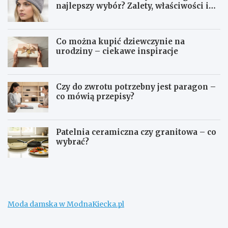
najlepszy wybór? Zalety, właściwości i
pielęgnacja
Co można kupić dziewczynie na
urodziny – ciekawe inspiracje
Czy do zwrotu potrzebny jest paragon –
co mówią przepisy?
Patelnia ceramiczna czy granitowa – co
wybrać?
W
C
e
o
ł
m
n
o
a
ż
Moda damska w ModnaKiecka.pl
m
n
e
a
r
k