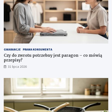
i
w
o
ś
c
i
i
p
i
e
l
GWARANCJE
PRAWA KONSUMENTA
ę
Czy do zwrotu potrzebny jest paragon – co mówią
g
przepisy?
n
31 lipca 2026
a
c
j
a