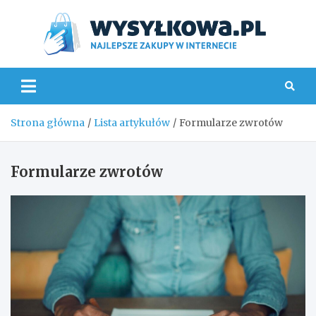
Skip
to
content
Wys
Strona główna
Lista artykułów
Formularze zwrotów
Formularze zwrotów