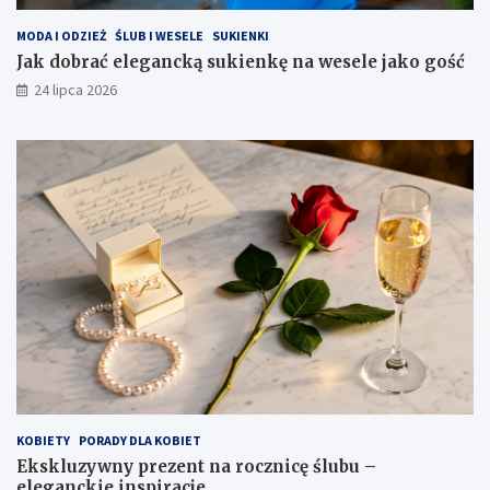
MODA I ODZIEŻ
ŚLUB I WESELE
SUKIENKI
Jak dobrać elegancką sukienkę na wesele jako gość
24 lipca 2026
KOBIETY
PORADY DLA KOBIET
Ekskluzywny prezent na rocznicę ślubu –
eleganckie inspiracje