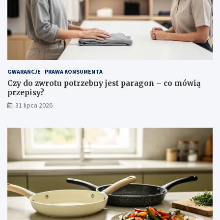
ś
c
i
i
p
i
e
l
GWARANCJE
PRAWA KONSUMENTA
ę
Czy do zwrotu potrzebny jest paragon – co mówią
g
przepisy?
n
31 lipca 2026
a
c
j
a