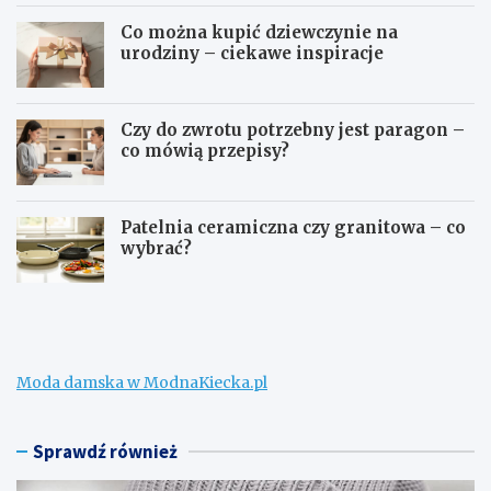
Co można kupić dziewczynie na
urodziny – ciekawe inspiracje
Czy do zwrotu potrzebny jest paragon –
co mówią przepisy?
Patelnia ceramiczna czy granitowa – co
wybrać?
W
C
e
o
ł
m
n
o
a
ż
Moda damska w ModnaKiecka.pl
m
n
e
a
r
k
i
u
Sprawdź również
n
p
o
i