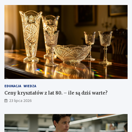
EDUKACJA
WIEDZA
Ceny kryształów z lat 80. – ile są dziś warte?
23 lipca 2026