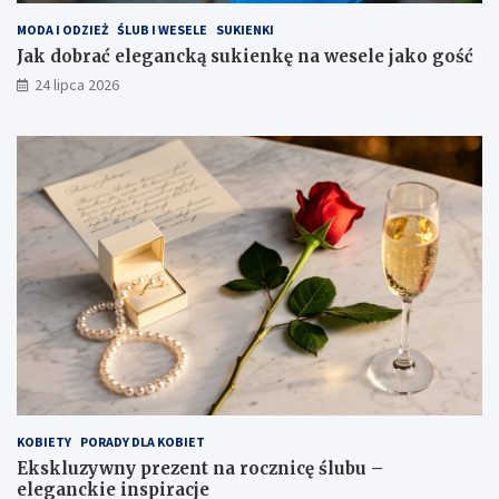
MODA I ODZIEŻ
ŚLUB I WESELE
SUKIENKI
Jak dobrać elegancką sukienkę na wesele jako gość
24 lipca 2026
KOBIETY
PORADY DLA KOBIET
Ekskluzywny prezent na rocznicę ślubu –
eleganckie inspiracje