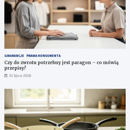
i
w
o
ś
c
i
i
p
i
e
l
GWARANCJE
PRAWA KONSUMENTA
ę
Czy do zwrotu potrzebny jest paragon – co mówią
g
przepisy?
n
31 lipca 2026
a
c
j
a