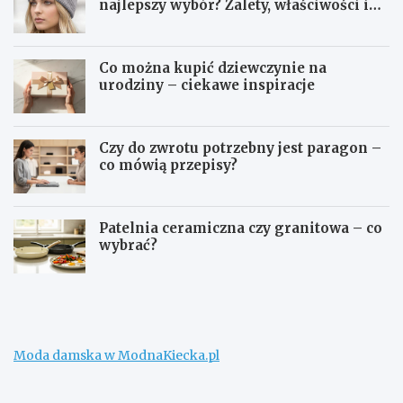
najlepszy wybór? Zalety, właściwości i
pielęgnacja
Co można kupić dziewczynie na
urodziny – ciekawe inspiracje
Czy do zwrotu potrzebny jest paragon –
co mówią przepisy?
Patelnia ceramiczna czy granitowa – co
wybrać?
W
C
e
o
ł
m
n
o
a
ż
Moda damska w ModnaKiecka.pl
m
n
e
a
r
k