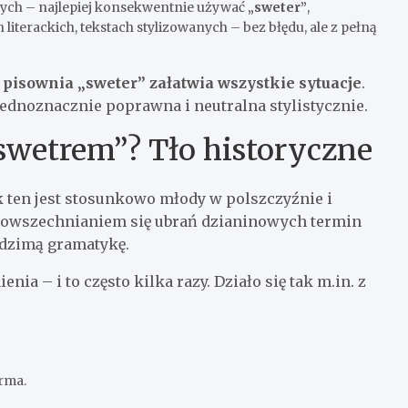
ych – najlepiej konsekwentnie używać
„sweter”
,
literackich, tekstach stylizowanych – bez błędu, ale z pełną
:
pisownia „sweter” załatwia wszystkie sytuacje
.
jednoznacznie poprawna i neutralna stylistycznie.
„swetrem”? Tło historyczne
k ten jest stosunkowo młody w polszczyźnie i
upowszechnianiem się ubrań dzianinowych termin
rodzimą gramatykę.
a – i to często kilka razy. Działo się tak m.in. z
orma.