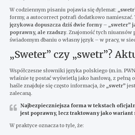
W codziennym pisaniu pojawia się dylemat:
„swetr
formy, a autocorrect potrafi dodatkowo namieszać
językowa dopuszcza dziś dwie formy – „sweter” 
poprawny, ale rzadszy
. Znajomość tych niuansów pr
świadomym dbaniu o własny język – w pracy, w sieci
„Sweter” czy „swetr”? Ak
Współczesne słowniki języka polskiego (m.in. PWN
właśnie tę postać wyświetlą jako hasłową, z pełną 
haśle znajduje się często informacja, że
„swetr”
jes
zalecaną.
Najbezpieczniejsza forma w tekstach oficjal
jest poprawny, lecz traktowany jako wariant 
W praktyce oznacza to tyle, że: