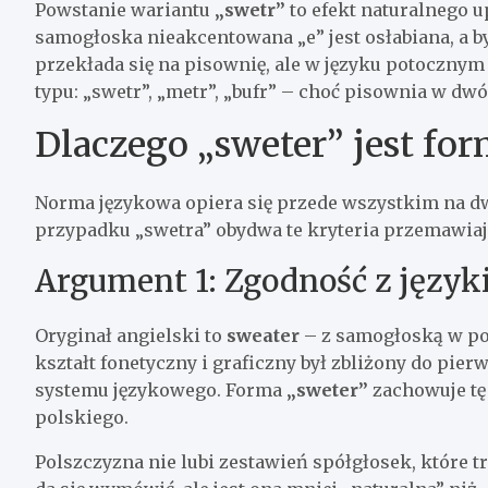
Powstanie wariantu
„swetr”
to efekt naturalnego
samogłoska nieakcentowana „e” jest osłabiana, a by
przekłada się na pisownię, ale w języku potocznym
typu: „swetr”, „metr”, „bufr” – choć pisownia w dw
Dlaczego „sweter” jest f
Norma językowa opiera się przede wszystkim na d
przypadku „swetra” obydwa te kryteria przemawiaj
Argument 1: Zgodność z języ
Oryginał angielski to
sweater
– z samogłoską w poz
kształt fonetyczny i graficzny był zbliżony do pi
systemu językowego. Forma
„sweter”
zachowuje tę 
polskiego.
Polszczyzna nie lubi zestawień spółgłosek, które