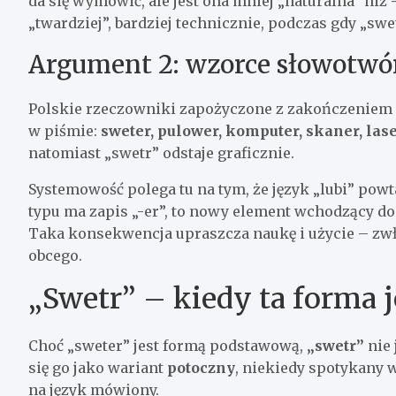
da się wymówić, ale jest ona mniej „naturalna” niż
„twardziej”, bardziej technicznie, podczas gdy „swe
Argument 2: wzorce słowotwó
Polskie rzeczowniki zapożyczone z zakończeniem
w piśmie:
sweter, pulower, komputer, skaner, las
natomiast „swetr” odstaje graficznie.
Systemowość polega tu na tym, że język „lubi” pow
typu ma zapis „-er”, to nowy element wchodzący d
Taka konsekwencja upraszcza naukę i użycie – zwła
obcego.
„Swetr” – kiedy ta forma 
Choć „sweter” jest formą podstawową,
„swetr”
nie 
się go jako wariant
potoczny
, niekiedy spotykany w
na język mówiony.