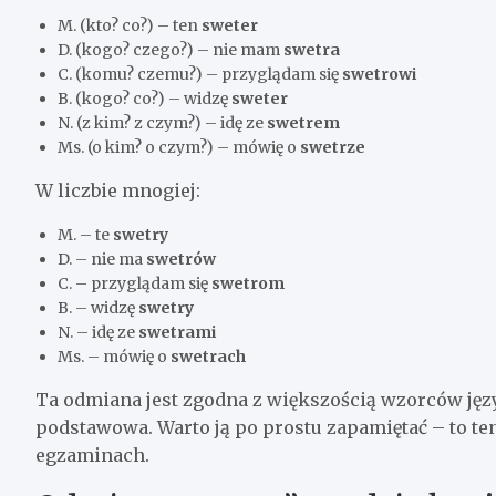
M. (kto? co?) – ten
sweter
D. (kogo? czego?) – nie mam
swetra
C. (komu? czemu?) – przyglądam się
swetrowi
B. (kogo? co?) – widzę
sweter
N. (z kim? z czym?) – idę ze
swetrem
Ms. (o kim? o czym?) – mówię o
swetrze
W liczbie mnogiej:
M. – te
swetry
D. – nie ma
swetrów
C. – przyglądam się
swetrom
B. – widzę
swetry
N. – idę ze
swetrami
Ms. – mówię o
swetrach
Ta odmiana jest zgodna z większością wzorców ję
podstawowa. Warto ją po prostu zapamiętać – to t
egzaminach.