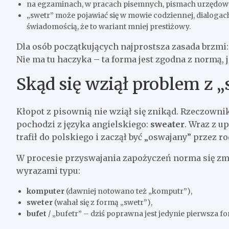
na egzaminach, w pracach pisemnych, pismach urzędow
„swetr” może pojawiać się w mowie codziennej, dialogach 
świadomością, że to wariant mniej prestiżowy.
Dla osób początkujących najprostsza zasada brzmi
Nie ma tu haczyka – ta forma jest zgodna z normą, 
Skąd się wziął problem z 
Kłopot z pisownią nie wziął się znikąd. Rzeczowni
pochodzi z języka angielskiego:
sweater
. Wraz z 
trafił do polskiego i zaczął być „oswajany” przez 
W procesie przyswajania zapożyczeń norma się zmieni
wyrazami typu:
komputer
(dawniej notowano też „komputr”),
sweter
(wahał się z formą „swetr”),
bufet
/ „bufetr” – dziś poprawna jest jedynie pierwsza f