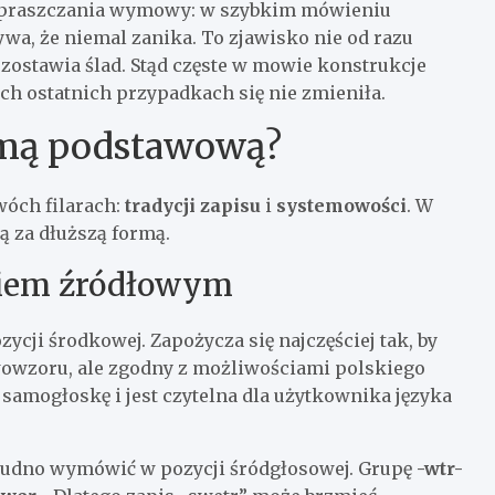
 upraszczania wymowy: w szybkim mówieniu
wa, że niemal zanika. To zjawisko nie od razu
 zostawia ślad. Stąd częste w mowie konstrukcje
óch ostatnich przypadkach się nie zmieniła.
ormą podstawową?
wóch filarach:
tradycji zapisu
i
systemowości
. W
ą za dłuższą formą.
kiem źródłowym
ycji środkowej. Zapożycza się najczęściej tak, by
erwowzoru, ale zgodny z możliwościami polskiego
samogłoskę i jest czytelna dla użytkownika języka
 trudno wymówić w pozycji śródgłosowej. Grupę
-wtr-