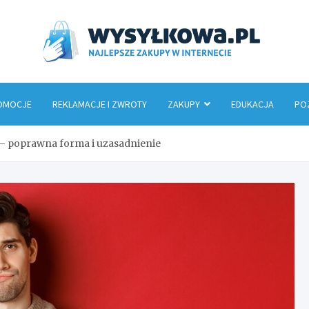
Wys
OMOCJE
REKLAMACJE I ZWROTY
ZAKUPY
EDUKACJA
PO
 – poprawna forma i uzasadnienie