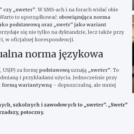
” czy „sweter”
. W SMS-ach i na forach widać obie
. Warto to uporządkować:
obowiązująca norma
jako podstawową oraz „swetr” jako wariant
zydaje się nie tylko na dyktandzie, lecz także przy
, w oficjalnej korespondencji.
tualna norma językowa
, USJP) za formę
podstawową
uznają
„sweter”
. To
odmianą i przykładami użycia. Jednocześnie przy
t
formą wariantywną
– dopuszczalną, ale mniej
nych, szkolnych i zawodowych to „sweter”. „Swetr”
rzadszy, potoczny.