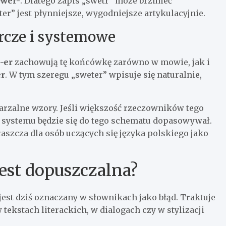
-wer-
. Dlatego zapis „swetr” może brzmieć
ter” jest płynniejsze, wygodniejsze artykulacyjnie.
rcze i systemowe
-er
zachowują tę końcówkę zarówno w mowie, jak i
er
. W tym szeregu „sweter” wpisuje się naturalnie,
tarzalne wzory. Jeśli większość rzeczowników tego
o systemu będzie się do tego schematu dopasowywał.
szcza dla osób uczących się języka polskiego jako
jest dopuszczalna?
jest dziś oznaczany w słownikach jako błąd. Traktuje
 tekstach literackich, w dialogach czy w stylizacji