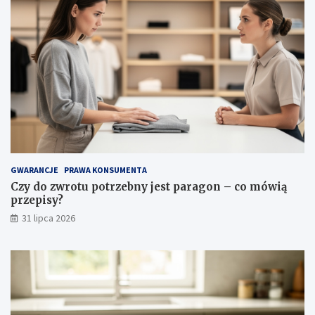
ś
c
i
w
o
ś
c
i
i
p
i
e
l
GWARANCJE
PRAWA KONSUMENTA
ę
Czy do zwrotu potrzebny jest paragon – co mówią
g
przepisy?
n
31 lipca 2026
a
c
j
a