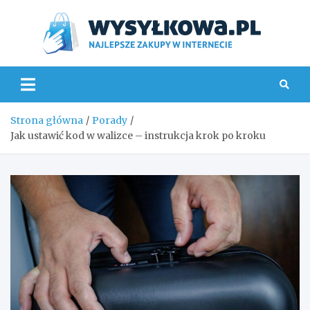
Skip
to
content
Wys
Strona główna
Porady
Jak ustawić kod w walizce – instrukcja krok po kroku