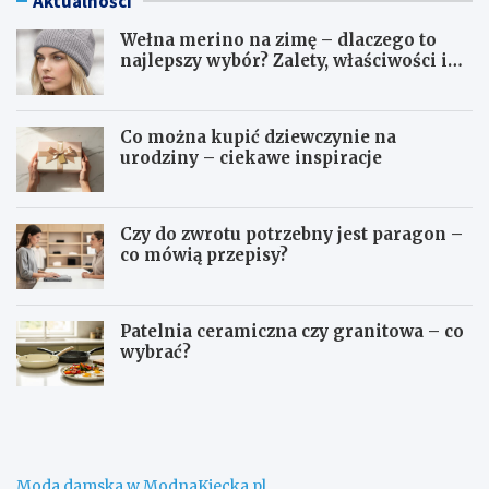
Aktualności
Wełna merino na zimę – dlaczego to
najlepszy wybór? Zalety, właściwości i
pielęgnacja
Co można kupić dziewczynie na
urodziny – ciekawe inspiracje
Czy do zwrotu potrzebny jest paragon –
co mówią przepisy?
Patelnia ceramiczna czy granitowa – co
wybrać?
W
C
e
o
ł
m
n
o
a
ż
Moda damska w ModnaKiecka.pl
m
n