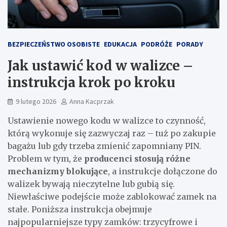
BEZPIECZEŃSTWO OSOBISTE
EDUKACJA
PODRÓŻE
PORADY
Jak ustawić kod w walizce –
instrukcja krok po kroku
9 lutego 2026
Anna Kacprzak
Ustawienie nowego kodu w walizce to czynność,
którą wykonuje się zazwyczaj raz – tuż po zakupie
bagażu lub gdy trzeba zmienić zapomniany PIN.
Problem w tym, że
producenci stosują różne
mechanizmy blokujące
, a instrukcje dołączone do
walizek bywają nieczytelne lub gubią się.
Niewłaściwe podejście może zablokować zamek na
stałe. Poniższa instrukcja obejmuje
najpopularniejsze typy zamków: trzycyfrowe i