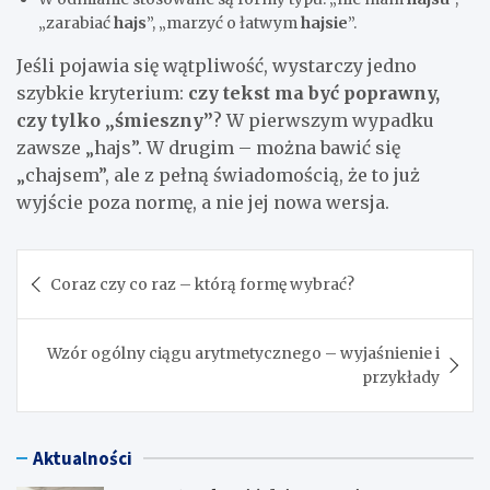
„zarabiać
hajs
”, „marzyć o łatwym
hajsie
”.
Jeśli pojawia się wątpliwość, wystarczy jedno
szybkie kryterium:
czy tekst ma być poprawny,
czy tylko „śmieszny”
? W pierwszym wypadku
zawsze „hajs”. W drugim – można bawić się
„chajsem”, ale z pełną świadomością, że to już
wyjście poza normę, a nie jej nowa wersja.
Nawigacja
Coraz czy co raz – którą formę wybrać?
wpisu
Wzór ogólny ciągu arytmetycznego – wyjaśnienie i
przykłady
Aktualności