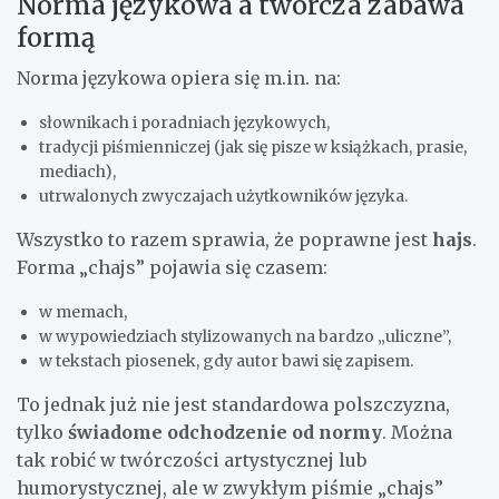
Norma językowa a twórcza zabawa
formą
Norma językowa opiera się m.in. na:
słownikach i poradniach językowych,
tradycji piśmienniczej (jak się pisze w książkach, prasie,
mediach),
utrwalonych zwyczajach użytkowników języka.
Wszystko to razem sprawia, że poprawne jest
hajs
.
Forma „chajs” pojawia się czasem:
w memach,
w wypowiedziach stylizowanych na bardzo „uliczne”,
w tekstach piosenek, gdy autor bawi się zapisem.
To jednak już nie jest standardowa polszczyzna,
tylko
świadome odchodzenie od normy
. Można
tak robić w twórczości artystycznej lub
humorystycznej, ale w zwykłym piśmie „chajs”