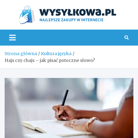
Skip
to
content
Wys
Strona główna
Kultura języka
Hajs czy chajs – jak pisać potoczne słowo?