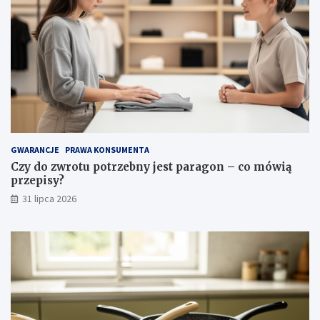
n
–
y
c
–
o
c
m
i
ó
e
w
k
i
a
ą
w
p
e
r
i
z
GWARANCJE
PRAWA KONSUMENTA
n
e
Czy do zwrotu potrzebny jest paragon – co mówią
s
p
przepisy?
p
i
31 lipca 2026
i
s
r
y
a
?
c
j
e