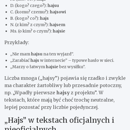
D. (kogo? czego?):
hajsu
C. (komu? czemu?):
hajsowi
B. (kogo? co?):
hajs
N. (z kim? z czym?):
hajsem
Ms. (o kim? o czym?):
hajsie
Przykłady:
„Nie mam
hajsu
na ten wyjazd”.
„Zarabiać
hajs
w internecie” – typowe hasło w sieci.
„Marzy o łatwym
hajsie
bez wysiłku”.
Liczba mnoga („hajsy”) pojawia się rzadko i zwykle
ma charakter żartobliwy lub przesadnie potoczny,
np. „Wpadły pierwsze
hajsy
z projektu”. W
tekstach, które mają być choć trochę neutralne,
lepiej pozostać przy liczbie pojedynczej.
„Hajs” w tekstach oficjalnych i
nieoficjalnych