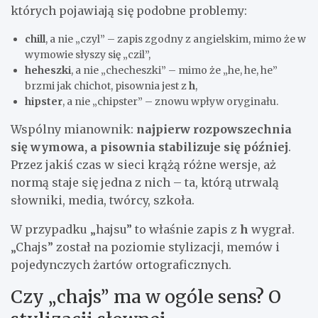
których pojawiają się podobne problemy:
chill
, a nie „czyl” – zapis zgodny z angielskim, mimo że w
wymowie słyszy się „czil”,
heheszki
, a nie „checheszki” – mimo że „he, he, he”
brzmi jak chichot, pisownia jest z
h
,
hipster
, a nie „chipster” – znowu wpływ oryginału.
Wspólny mianownik:
najpierw rozpowszechnia
się wymowa, a pisownia stabilizuje się później
.
Przez jakiś czas w sieci krążą różne wersje, aż
normą staje się jedna z nich – ta, którą utrwalą
słowniki, media, twórcy, szkoła.
W przypadku „hajsu” to właśnie zapis z
h
wygrał.
„Chajs” został na poziomie stylizacji, memów i
pojedynczych żartów ortograficznych.
Czy „chajs” ma w ogóle sens? O