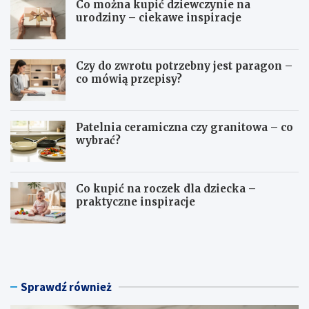
Co można kupić dziewczynie na
urodziny – ciekawe inspiracje
Czy do zwrotu potrzebny jest paragon –
co mówią przepisy?
Patelnia ceramiczna czy granitowa – co
wybrać?
Co kupić na roczek dla dziecka –
praktyczne inspiracje
C
C
o
z
m
y
o
d
ż
o
Sprawdź również
n
z
a
w