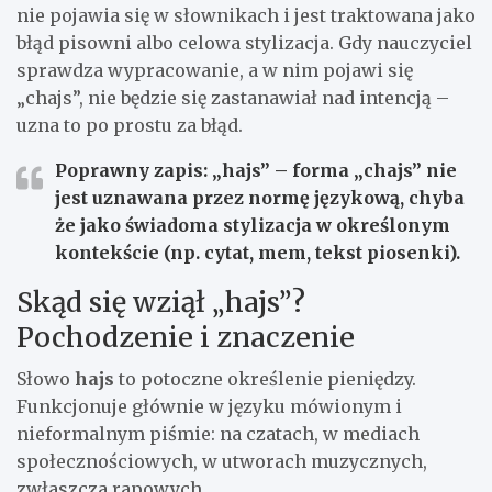
nie pojawia się w słownikach i jest traktowana jako
błąd pisowni albo celowa stylizacja. Gdy nauczyciel
sprawdza wypracowanie, a w nim pojawi się
„chajs”, nie będzie się zastanawiał nad intencją –
uzna to po prostu za błąd.
Poprawny zapis: „hajs”
– forma „chajs” nie
jest uznawana przez normę językową, chyba
że jako świadoma stylizacja w określonym
kontekście (np. cytat, mem, tekst piosenki).
Skąd się wziął „hajs”?
Pochodzenie i znaczenie
Słowo
hajs
to potoczne określenie pieniędzy.
Funkcjonuje głównie w języku mówionym i
nieformalnym piśmie: na czatach, w mediach
społecznościowych, w utworach muzycznych,
zwłaszcza rapowych.