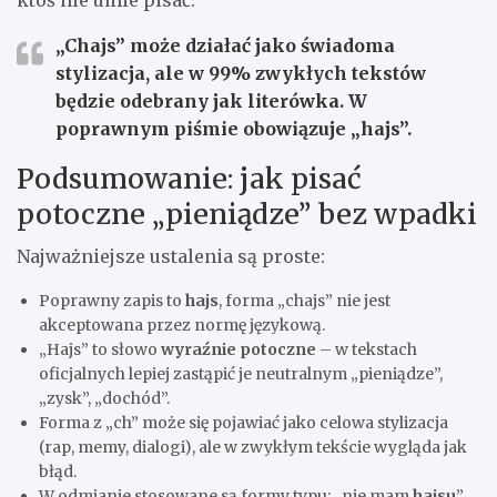
ktoś nie umie pisać.
„Chajs” może działać jako świadoma
stylizacja, ale w 99% zwykłych tekstów
będzie odebrany jak literówka. W
poprawnym piśmie obowiązuje „hajs”.
Podsumowanie: jak pisać
potoczne „pieniądze” bez wpadki
Najważniejsze ustalenia są proste:
Poprawny zapis to
hajs
, forma „chajs” nie jest
akceptowana przez normę językową.
„Hajs” to słowo
wyraźnie potoczne
– w tekstach
oficjalnych lepiej zastąpić je neutralnym „pieniądze”,
„zysk”, „dochód”.
Forma z „ch” może się pojawiać jako celowa stylizacja
(rap, memy, dialogi), ale w zwykłym tekście wygląda jak
błąd.
W odmianie stosowane są formy typu: „nie mam
hajsu
”,