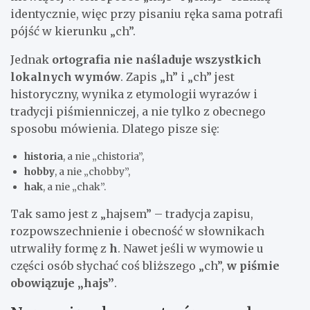
identycznie, więc przy pisaniu ręka sama potrafi
pójść w kierunku „ch”.
Jednak
ortografia nie naśladuje wszystkich
lokalnych wymów
. Zapis „h” i „ch” jest
historyczny, wynika z etymologii wyrazów i
tradycji piśmienniczej, a nie tylko z obecnego
sposobu mówienia. Dlatego pisze się:
historia
, a nie „chistoria”,
hobby
, a nie „chobby”,
hak
, a nie „chak”.
Tak samo jest z „hajsem” – tradycja zapisu,
rozpowszechnienie i obecność w słownikach
utrwaliły formę z
h
. Nawet jeśli w wymowie u
części osób słychać coś bliższego „ch”,
w piśmie
obowiązuje „hajs”
.