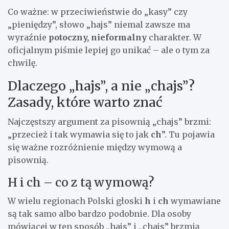
Co ważne: w przeciwieństwie do „kasy” czy
„pieniędzy”, słowo „hajs” niemal zawsze ma
wyraźnie
potoczny, nieformalny
charakter. W
oficjalnym piśmie lepiej go unikać – ale o tym za
chwilę.
Dlaczego „hajs”, a nie „chajs”?
Zasady, które warto znać
Najczęstszy argument za pisownią „chajs” brzmi:
„przecież i tak wymawia się to jak
ch
”. Tu pojawia
się ważne rozróżnienie między wymową a
pisownią.
H i ch – co z tą wymową?
W wielu regionach Polski głoski
h
i
ch
wymawiane
są tak samo albo bardzo podobnie. Dla osoby
mówiącej w ten sposób „hajs” i „chajs” brzmią