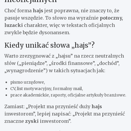
Choć forma
hajs
jest poprawna, nie znaczy to, że
pasuje wszędzie. To słowo ma wyraźnie
potoczny,
luzacki
charakter, więc w tekstach oficjalnych
zwykle będzie dysonansem.
Kiedy unikać słowa „hajs”?
Warto zrezygnować z „hajsu” na rzecz neutralnych
słów („pieniądze”, „środki finansowe”, „dochód”,
„wynagrodzenie”) w takich sytuacjach jak:
pismo urzędowe,
CV, list motywacyjny, formalny mail,
prace akademickie, raporty, oficjalne artykuły branżowe.
Zamiast: „Projekt ma przynieść duży
hajs
inwestorom”, lepiej napisać: „Projekt ma przynieść
znaczne
zyski
inwestorom”.