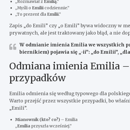
„Rozmawiał z
Emilią
.”
„Myśli o
Emilii
codziennie.”
„To prezent dla
Emilii
.”
Zapis „do Emili” czy „o Emili” bywa widoczny w 
prywatnych, ale jest traktowany jako błąd, a nie d
W odmianie imienia
Emilia
we wszystkich p
biernikiem) pojawia się
„-ii”
: „do Emilii”, „dla
Odmiana imienia Emilia –
przypadków
Emilia odmienia się według typowego dla polskie
Warto przejść przez wszystkie przypadki, bo właśni
„Emili”.
Mianownik (kto? co?)
– Emilia
„
Emilia
przyszła wcześniej.”