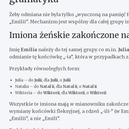
Żeby odmiana nie była tylko „wyuczoną na pamięć fo
„Emilii”. Mechanizm jest wspólny dla całej grupy 
Imiona żeńskie zakończone na
Imię
Emilia
należy do tej samej grupy co m.in.
Juli
odmianie tę końcówkę „-ia”, która w przypadkach za
Przykłady równoległych form:
Julia – do
Julii
, dla
Julii
, o
Julii
Natalia – do
Natal ii
, dla
Natal ii
, o
Natal ii
Wiktoria – do
Wiktorii
, dla
Wiktorii
, o
Wiktorii
Wszystkie te imiona mają w mianowniku zakończeni
wymiany końcówki fleksyjnej, a rdzeń „-ili-” (w Emili
„Emilii”, a nie „Emili”.