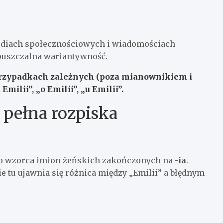
mediach społecznościowych i wiadomościach
opuszczalna wariantywność.
rzypadkach zależnych (poza mianownikiem i
 Emilii”, „o Emilii”, „u Emilii”.
 pełna rozpiska
go wzorca imion żeńskich zakończonych na
-ia
.
e tu ujawnia się różnica między „Emilii” a błędnym