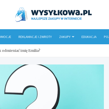
Wys
OMOCJE
REKLAMACJE I ZWROTY
ZAKUPY
EDUKACJA
PO
ak odmieniać imię Emilia?