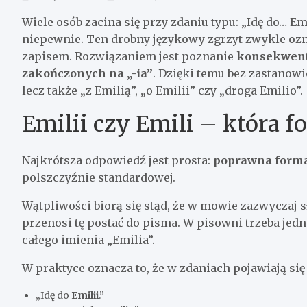
Wiele osób zacina się przy zdaniu typu: „Idę do… Em
niepewnie. Ten drobny językowy zgrzyt zwykle ozn
zapisem. Rozwiązaniem jest poznanie
konsekwent
zakończonych na „-ia”
. Dzięki temu bez zastanowi
lecz także „z Emilią”, „o Emilii” czy „droga Emilio”.
Emilii czy Emili – która 
Najkrótsza odpowiedź jest prosta:
poprawna forma 
polszczyźnie standardowej.
Wątpliwości biorą się stąd, że w mowie zazwyczaj s
przenosi tę postać do pisma. W pisowni trzeba je
całego imienia „Emilia”.
W praktyce oznacza to, że w zdaniach pojawiają się
„Idę do
Emilii
.”