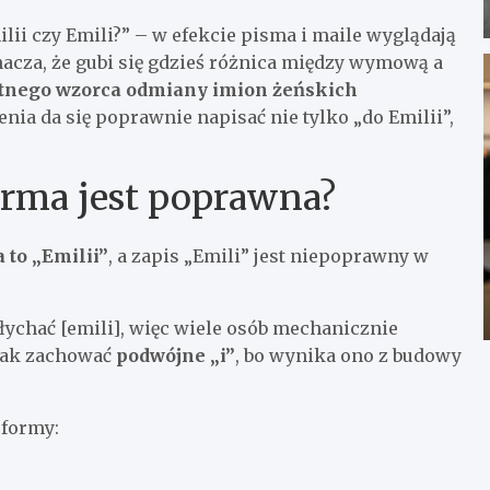
ilii czy Emili?” – w efekcie pisma i maile wyglądają
acza, że gubi się gdzieś różnica między wymową a
nego wzorca odmiany imion żeńskich
enia da się poprawnie napisać nie tylko „do Emilii”,
forma jest poprawna?
to „Emilii”
, a zapis „Emili” jest niepoprawny w
łychać [emili], więc wiele osób mechanicznie
dnak zachować
podwójne „i”
, bo wynika ono z budowy
 formy: