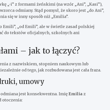
wkę „-i” z formami żeńskimi (na wzór „Ani”, „Kasi”),
wzorca odmiany. Stąd pomysł, że skoro jest „do Ani”,
nia się w inny sposób niż „Emilia”.
Emili”, „od Emili”, ale w świetle zasad polskiej
ać do tekstów oficjalnych, szkolnych ani
łami – jak to łączyć?
mienia z nazwiskiem, stopniem naukowym lub
iezależnie od tego, jak rozbudowana jest cała fraza.
 druki, umowy
y odmiana jest konsekwentna. Imię
Emilia
z
 otoczenia: