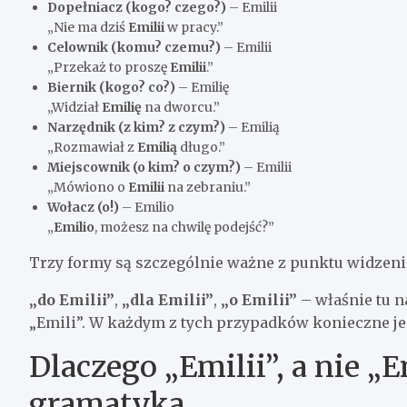
Dopełniacz (kogo? czego?)
– Emilii
„Nie ma dziś
Emilii
w pracy.”
Celownik (komu? czemu?)
– Emilii
„Przekaż to proszę
Emilii
.”
Biernik (kogo? co?)
– Emilię
„Widział
Emilię
na dworcu.”
Narzędnik (z kim? z czym?)
– Emilią
„Rozmawiał z
Emilią
długo.”
Miejscownik (o kim? o czym?)
– Emilii
„Mówiono o
Emilii
na zebraniu.”
Wołacz (o!)
– Emilio
„
Emilio
, możesz na chwilę podejść?”
Trzy formy są szczególnie ważne z punktu widzeni
„do Emilii”
,
„dla Emilii”
,
„o Emilii”
– właśnie tu n
„Emili”. W każdym z tych przypadków konieczne jest
Dlaczego „Emilii”, a nie „
gramatyka