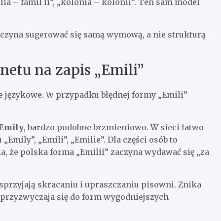
ia – famil ii”, „kolonia – kolonii”. Ten sam model
zaczyna sugerować się samą wymową, a nie strukturą
netu na zapis „Emili”
nie językowe. W przypadku błędnej formy „Emili”
Emily
, bardzo podobne brzmieniowo. W sieci łatwo
„Emily”, „Emili”, „Emilie”. Dla części osób to
, że polska forma „Emilii” zaczyna wydawać się „za
sprzyjają skracaniu i upraszczaniu pisowni. Znika
 przyzwyczaja się do form wygodniejszych