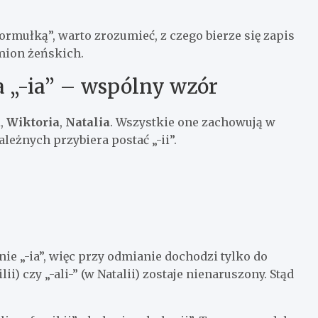
rmułką”, warto zrozumieć, z czego bierze się zapis
imion żeńskich.
 „-ia” – wspólny wzór
a
,
Wiktoria
,
Natalia
. Wszystkie one zachowują w
leżnych przybiera postać „-ii”.
e „-ia”, więc przy odmianie dochodzi tylko do
i) czy „-ali-” (w Natalii) zostaje nienaruszony. Stąd