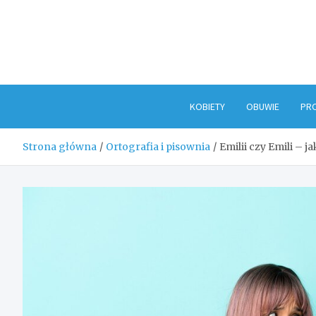
Skip
to
content
KOBIETY
OBUWIE
PR
Strona główna
Ortografia i pisownia
Emilii czy Emili – j