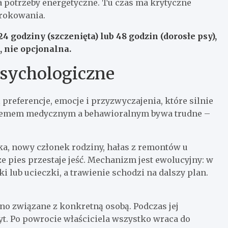
a potrzeby energetyczne. Tu czas ma krytyczne
 rokowania.
24 godziny (szczenięta) lub 48 godzin (dorosłe psy),
 nie opcjonalna.
psychologiczne
preferencje, emocje i przyzwyczajenia, które silnie
oblemem medycznym a behawioralnym bywa trudne –
ka, nowy członek rodziny, hałas z remontów u
e pies przestaje jeść. Mechanizm jest ewolucyjny: w
i lub ucieczki, a trawienie schodzi na dalszy plan.
no związane z konkretną osobą. Podczas jej
yt. Po powrocie właściciela wszystko wraca do