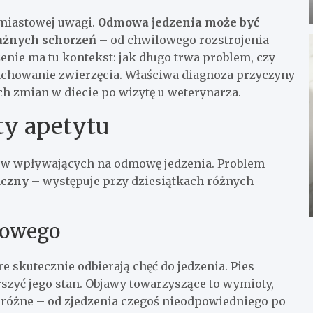
hmiastowej uwagi.
Odmowa jedzenia może być
ażnych schorzeń
– od chwilowego rozstrojenia
ie ma tu kontekst: jak długo trwa problem, czy
zachowanie zwierzęcia. Właściwa diagnoza przyczyny
h zmian w diecie po wizytę u weterynarza.
y apetytu
ów wpływających na odmowę jedzenia. Problem
iczny
– występuje przy dziesiątkach różnych
mowego
re skutecznie odbierają chęć do jedzenia. Pies
zyć jego stan. Objawy towarzyszące to wymioty,
 różne – od zjedzenia czegoś nieodpowiedniego po