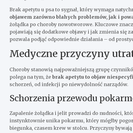
Brak apetytu u psa to sygnał, który wymaga natyc
objawem zarówno błahych problemów, jak i pow
żołądka po choroby nowotworowe. Kluczowe znaczen
pojawiają się dodatkowe objawy i jak zmienia się 
pozwala podjąć odpowiednie działania – od prostyc
Medyczne przyczyny utrat
Choroby stanowią najpoważniejszą grupę czynnik
polega na tym, że
brak apetytu to objaw niespecyf
schorzeń, od infekcji po niewydolność narządów.
Schorzenia przewodu pokar
Zapalenie żołądka i jelit prowadzi do nudności, któ
instynktownie unika pokarmu, który mógłby pogors
biegunka, czasem krew w stolcu. Przyczyny bywają