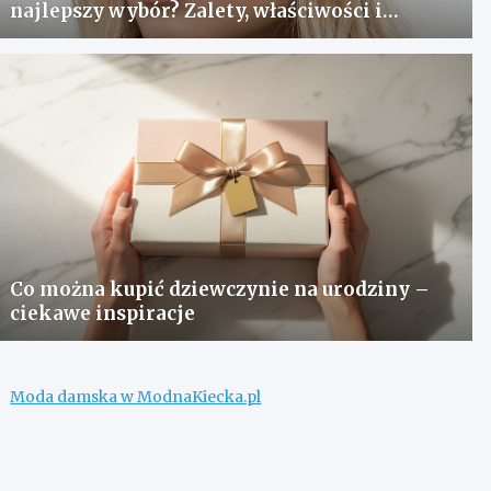
najlepszy wybór? Zalety, właściwości i
pielęgnacja
Co można kupić dziewczynie na urodziny –
ciekawe inspiracje
Moda damska w ModnaKiecka.pl