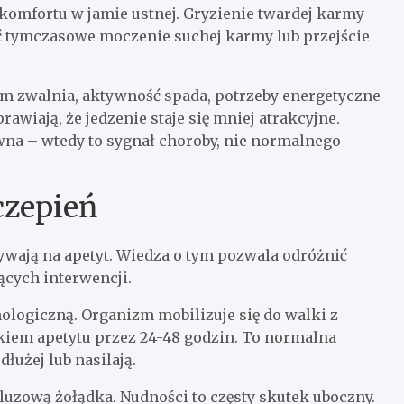
komfortu w jamie ustnej. Gryzienie twardej karmy
yć tymczasowe moczenie suchej karmy lub przejście
izm zwalnia, aktywność spada, potrzeby energetyczne
awiają, że jedzenie staje się mniej atrakcyjne.
owna – wtedy to sygnał choroby, nie normalnego
czepień
ywają na apetyt. Wiedza o tym pozwala odróżnić
cych interwencji.
logiczną. Organizm mobilizuje się do walki z
kiem apetytu przez 24-48 godzin. To normalna
dłużej lub nasilają.
luzową żołądka. Nudności to częsty skutek uboczny.