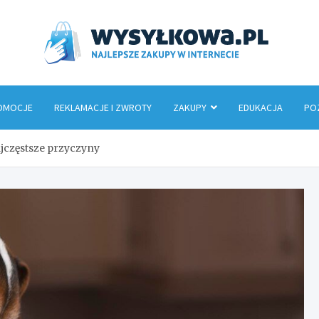
Wys
OMOCJE
REKLAMACJE I ZWROTY
ZAKUPY
EDUKACJA
PO
ajczęstsze przyczyny