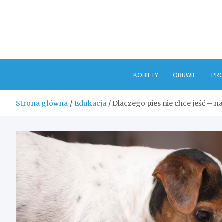
Skip
to
content
KOBIETY
OBUWIE
PR
Strona główna
Edukacja
Dlaczego pies nie chce jeść – n