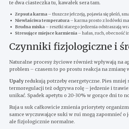
te dwa ciasteczka tu, kawałek sera tam.
Zepsuta karma
– tłuszcze jełczeją, pojawia się pleśń, sm
Niewłaściwa temperatura
– karma prosto z lodówki ma
Brudna miska
– resztki starego jedzenia odstraszają wr
Stresujące miejsce karmienia
– hałas, ruch, obecność 
Czynniki fizjologiczne i 
Naturalne procesy życiowe również wpływają na ap
problem – czasem to po prostu reakcja na zmianę
Upały
redukują potrzeby energetyczne. Pies mniej 
termoregulacji też odgrywa rolę – jedzenie i trawi
unikać. Spadek apetytu o 20-30% w gorące dni to n
Ruja u suk całkowicie zmienia priorytety organiz
samce wyczuwające suki w rui mogą zapomnieć o jedz
ale fizjologicznie normalne.