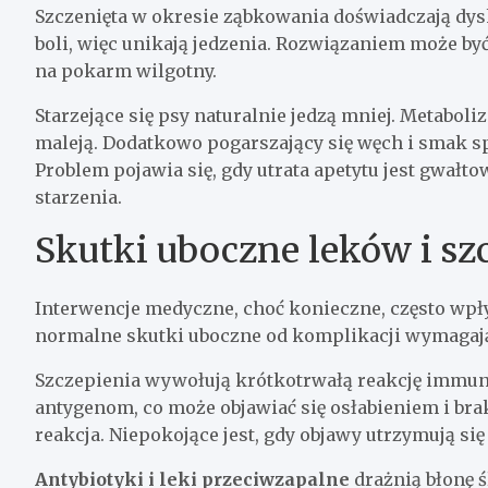
Szczenięta w okresie ząbkowania doświadczają dys
boli, więc unikają jedzenia. Rozwiązaniem może b
na pokarm wilgotny.
Starzejące się psy naturalnie jedzą mniej. Metabol
maleją. Dodatkowo pogarszający się węch i smak spr
Problem pojawia się, gdy utrata apetytu jest gwałt
starzenia.
Skutki uboczne leków i sz
Interwencje medyczne, choć konieczne, często wpł
normalne skutki uboczne od komplikacji wymagają
Szczepienia wywołują krótkotrwałą reakcję immuno
antygenom, co może objawiać się osłabieniem i bra
reakcja. Niepokojące jest, gdy objawy utrzymują się 
Antybiotyki i leki przeciwzapalne
drażnią błonę ś