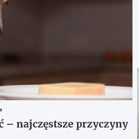
W
ść – najczęstsze przyczyny