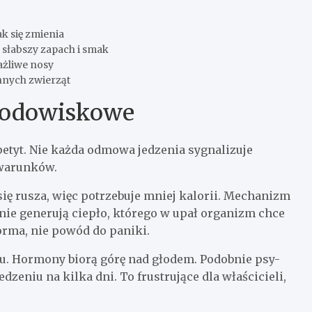
ak się zmienia
 słabszy zapach i smak
ażliwe nosy
innych zwierząt
środowiskowe
etyt. Nie każda odmowa jedzenia sygnalizuje
 warunków.
się rusza, więc potrzebuje mniej kalorii. Mechanizm
enie generują ciepło, którego w upał organizm chce
orma, nie powód do paniki.
mu. Hormony biorą górę nad głodem. Podobnie psy-
eniu na kilka dni. To frustrujące dla właścicieli,