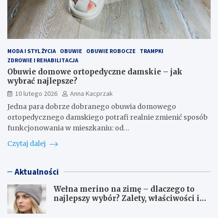
MODA I STYL ŻYCIA
OBUWIE
OBUWIE ROBOCZE
TRAMPKI
ZDROWIE I REHABILITACJA
Obuwie domowe ortopedyczne damskie – jak
wybrać najlepsze?
10 lutego 2026
Anna Kacprzak
Jedna para dobrze dobranego obuwia domowego
ortopedycznego damskiego potrafi realnie zmienić sposób
funkcjonowania w mieszkaniu: od…
Czytaj dalej
Aktualności
Wełna merino na zimę – dlaczego to
najlepszy wybór? Zalety, właściwości i
pielęgnacja