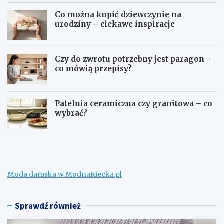
Co można kupić dziewczynie na
urodziny – ciekawe inspiracje
Czy do zwrotu potrzebny jest paragon –
co mówią przepisy?
Patelnia ceramiczna czy granitowa – co
wybrać?
W
C
e
o
ł
m
n
o
a
ż
Moda damska w ModnaKiecka.pl
m
n
e
a
r
k
i
u
Sprawdź również
n
p
o
i