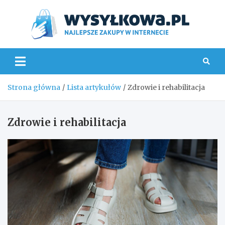
Skip
to
content
Wys
Strona główna
Lista artykułów
Zdrowie i rehabilitacja
Zdrowie i rehabilitacja