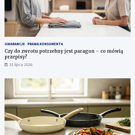
ś
c
i
i
p
i
e
l
GWARANCJE
PRAWA KONSUMENTA
ę
Czy do zwrotu potrzebny jest paragon – co mówią
g
przepisy?
n
31 lipca 2026
a
c
j
a