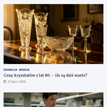
EDUKACJA
WIEDZA
Ceny kryształów z lat 80. – ile są dziś warte?
23 lipca 2026