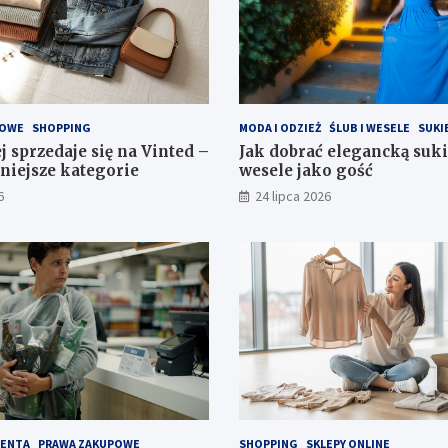
LOWE
SHOPPING
MODA I ODZIEŻ
ŚLUB I WESELE
SUKI
j sprzedaje się na Vinted –
Jak dobrać elegancką suk
niejsze kategorie
wesele jako gość
6
24 lipca 2026
ENTA
PRAWA ZAKUPOWE
SHOPPING
SKLEPY ONLINE