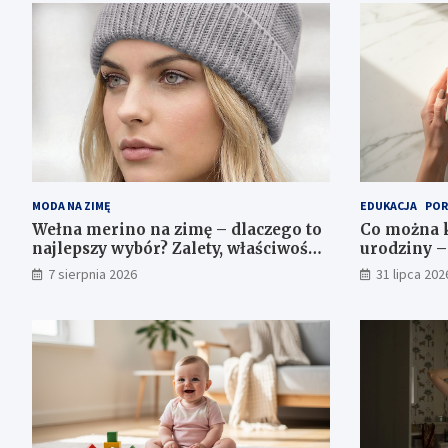
MODA NA ZIMĘ
EDUKACJA
POR
Wełna merino na zimę – dlaczego to
Co można k
najlepszy wybór? Zalety, właściwości
urodziny –
i pielęgnacja
7 sierpnia 2026
31 lipca 202