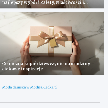
najlepszy wybór? Zalety, właściwości i
pielęgnacja
Co można kupić dziewczynie na urodziny –
ciekawe inspiracje
Moda damska w ModnaKiecka.pl