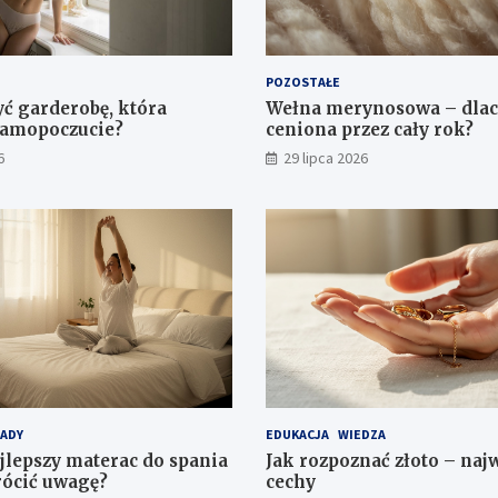
POZOSTAŁE
yć garderobę, która
Wełna merynosowa – dlac
samopoczucie?
ceniona przez cały rok?
6
29 lipca 2026
ADY
EDUKACJA
WIEDZA
ajlepszy materac do spania
Jak rozpoznać złoto – naj
rócić uwagę?
cechy