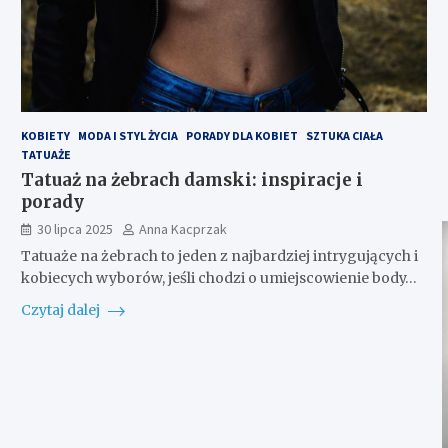
KOBIETY
MODA I STYL ŻYCIA
PORADY DLA KOBIET
SZTUKA CIAŁA
TATUAŻE
Tatuaż na żebrach damski: inspiracje i
porady
30 lipca 2025
Anna Kacprzak
Tatuaże na żebrach to jeden z najbardziej intrygujących i
kobiecych wyborów, jeśli chodzi o umiejscowienie body…
Czytaj dalej