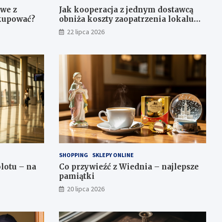
owe z
Jak kooperacja z jednym dostawcą
 kupować?
obniża koszty zaopatrzenia lokalu
gastronomicznego
22 lipca 2026
SHOPPING
SKLEPY ONLINE
lotu – na
Co przywieźć z Wiednia – najlepsze
pamiątki
20 lipca 2026