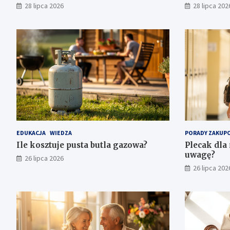
stylu
28 lipca 2026
28 lipca 202
EDUKACJA
WIEDZA
PORADY ZAKUP
Ile kosztuje pusta butla gazowa?
Plecak dla 
uwagę?
26 lipca 2026
26 lipca 202