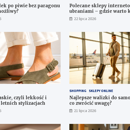
lek po piwie bez paragonu
Polecane sklepy internet
możliwy?
ubraniami – gdzie warto
6
22 lipca 2026
SHOPPING
SKLEPY ONLINE
skie, czyli lekkość i
Najlepsze walizki do samo
letnich stylizacjach
co zwrócić uwagę?
6
21 lipca 2026