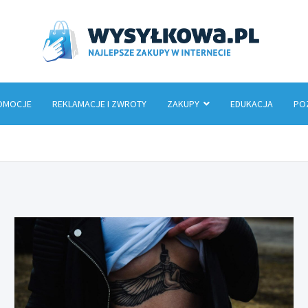
Wys
OMOCJE
REKLAMACJE I ZWROTY
ZAKUPY
EDUKACJA
PO