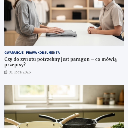
i
ó
e
w
k
i
a
ą
w
p
e
r
i
z
n
e
s
p
p
i
GWARANCJE
PRAWA KONSUMENTA
i
s
Czy do zwrotu potrzebny jest paragon – co mówią
r
y
przepisy?
a
?
c
31 lipca 2026
j
e