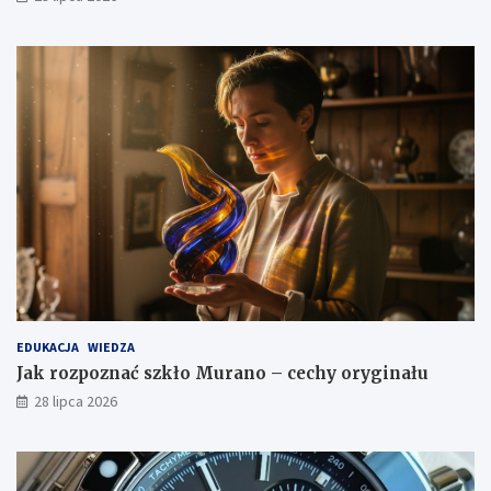
EDUKACJA
WIEDZA
Jak rozpoznać szkło Murano – cechy oryginału
28 lipca 2026