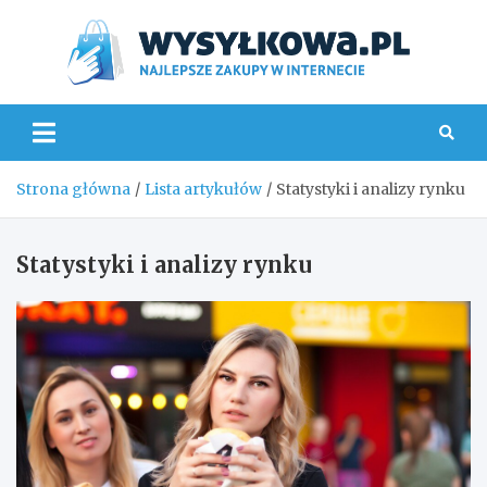
Skip
to
content
Wys
Strona główna
Lista artykułów
Statystyki i analizy rynku
Statystyki i analizy rynku