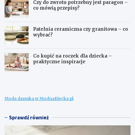
Czy do zwrotu potrzebny jest paragon –
co mówią przepisy?
Patelnia ceramiczna czy granitowa – co
wybrać?
Co kupić na roczek dla dziecka –
praktyczne inspiracje
C
C
o
z
m
y
o
d
ż
o
Moda damska w ModnaKiecka.pl
n
z
a
w
k
r
u
o
Sprawdź również
p
t
i
u
ć
p