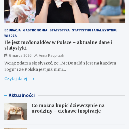
EDUKACJA
GASTRONOMIA
STATYSTYKA
STATYSTYKI I ANALIZY RYNKU
WIEDZA
Ile jest mcdonaldów w Polsce – aktualne dane i
statystyki
6 marca 2026
Anna Kacprzak
Wciąż zdarza się słyszeć, że „McDonald’s jest na każdym
rogu” i że Polska jest już nimi…
Czytaj dalej
Aktualności
Co można kupić dziewczynie na
urodziny – ciekawe inspiracje