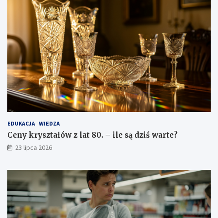
EDUKACJA
WIEDZA
Ceny kryształów z lat 80. – ile są dziś warte?
23 lipca 2026