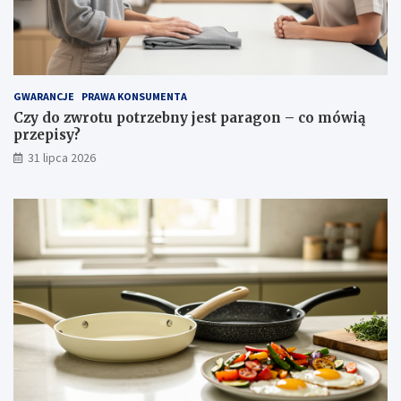
i
i
p
i
e
l
GWARANCJE
PRAWA KONSUMENTA
ę
Czy do zwrotu potrzebny jest paragon – co mówią
g
przepisy?
n
31 lipca 2026
a
c
j
a