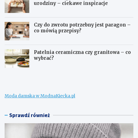
urodziny – ciekawe inspiracje
Czy do zwrotu potrzebny jest paragon –
co mówią przepisy?
Patelnia ceramiczna czy granitowa – co
wybrać?
W
C
e
o
ł
m
n
o
a
ż
Moda damska w ModnaKiecka.pl
m
n
e
a
r
k
i
u
Sprawdź również
n
p
o
i
n
ć
a
d