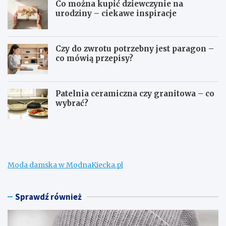
Co można kupić dziewczynie na
urodziny – ciekawe inspiracje
Czy do zwrotu potrzebny jest paragon –
co mówią przepisy?
Patelnia ceramiczna czy granitowa – co
wybrać?
W
C
e
o
ł
m
n
o
a
ż
Moda damska w ModnaKiecka.pl
m
n
e
a
r
k
i
u
Sprawdź również
n
p
o
i
n
ć