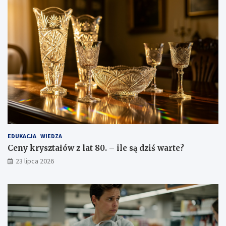
EDUKACJA
WIEDZA
Ceny kryształów z lat 80. – ile są dziś warte?
23 lipca 2026