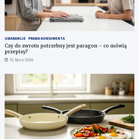
c
i
i
p
i
e
l
GWARANCJE
PRAWA KONSUMENTA
ę
Czy do zwrotu potrzebny jest paragon – co mówią
g
przepisy?
n
31 lipca 2026
a
c
j
a