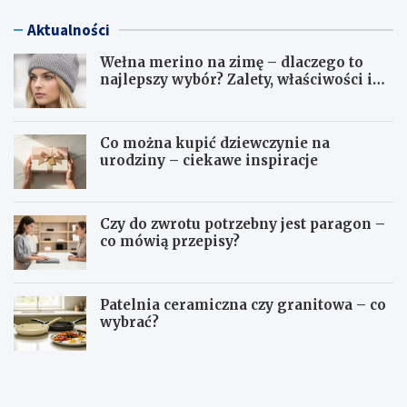
Aktualności
Wełna merino na zimę – dlaczego to
najlepszy wybór? Zalety, właściwości i
pielęgnacja
Co można kupić dziewczynie na
urodziny – ciekawe inspiracje
Czy do zwrotu potrzebny jest paragon –
co mówią przepisy?
Patelnia ceramiczna czy granitowa – co
wybrać?
W
C
e
o
ł
m
n
o