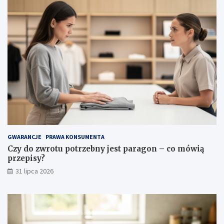
ł
a
ś
c
i
w
o
ś
c
i
i
p
i
e
l
GWARANCJE
PRAWA KONSUMENTA
ę
Czy do zwrotu potrzebny jest paragon – co mówią
g
przepisy?
n
31 lipca 2026
a
c
j
a