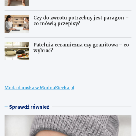
Czy do zwrotu potrzebny jest paragon –
co mówią przepisy?
Patelnia ceramiczna czy granitowa – co
wybrać?
W
C
e
o
ł
m
n
o
a
ż
Moda damska w ModnaKiecka.pl
m
n
e
a
r
k
i
u
Sprawdź również
n
p
o
i
n
ć
a
d
z
z