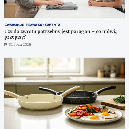
i
p
i
e
l
GWARANCJE
PRAWA KONSUMENTA
ę
Czy do zwrotu potrzebny jest paragon – co mówią
g
przepisy?
n
31 lipca 2026
a
c
j
a