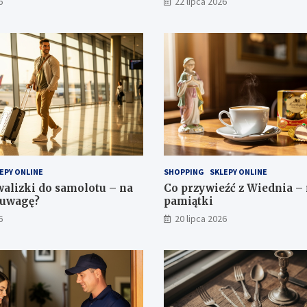
6
22 lipca 2026
EPY ONLINE
SHOPPING
SKLEPY ONLINE
walizki do samolotu – na
Co przywieźć z Wiednia – 
 uwagę?
pamiątki
6
20 lipca 2026