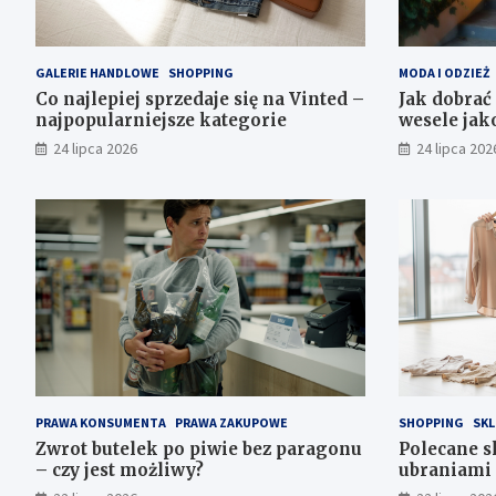
GALERIE HANDLOWE
SHOPPING
MODA I ODZIEŻ
Co najlepiej sprzedaje się na Vinted –
Jak dobrać
najpopularniejsze kategorie
wesele jak
24 lipca 2026
24 lipca 202
PRAWA KONSUMENTA
PRAWA ZAKUPOWE
SHOPPING
SKL
Zwrot butelek po piwie bez paragonu
Polecane s
– czy jest możliwy?
ubraniami 