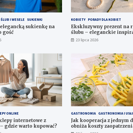
ŚLUB I WESELE
SUKIENKI
KOBIETY
PORADY DLA KOBIET
 elegancką sukienkę na
Ekskluzywny prezent na r
o gość
ślubu – eleganckie inspir
6
23 lipca 2026
EPY ONLINE
GASTRONOMIA
GASTRONOMIA I USŁ
klepy internetowe z
Jak kooperacja z jednym 
– gdzie warto kupować?
obniża koszty zaopatrzeni
gastronomicznego