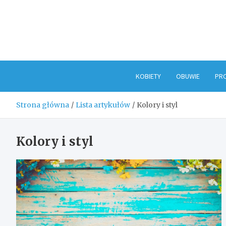
Skip
to
content
KOBIETY
OBUWIE
PR
Strona główna
Lista artykułów
Kolory i styl
Kolory i styl