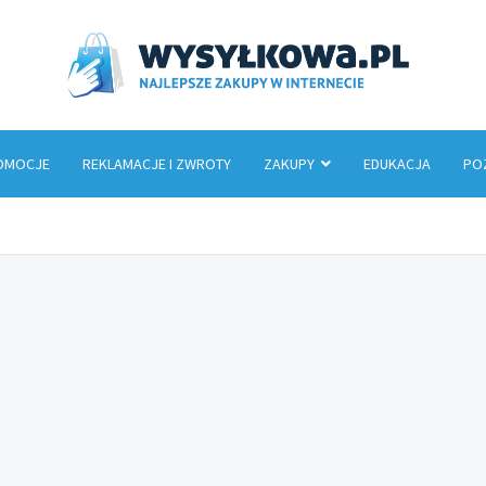
Wys
OMOCJE
REKLAMACJE I ZWROTY
ZAKUPY
EDUKACJA
PO