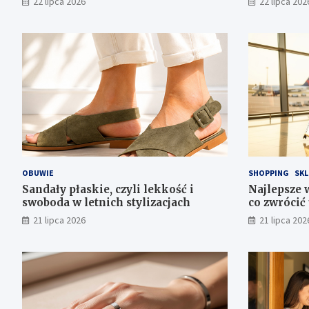
22 lipca 2026
22 lipca 202
OBUWIE
SHOPPING
SKL
Sandały płaskie, czyli lekkość i
Najlepsze 
swoboda w letnich stylizacjach
co zwrócić
21 lipca 2026
21 lipca 202