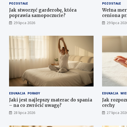
POZOSTAŁE
POZOSTAŁE
Jak stworzyć garderobę, która
Wełna mery
poprawia samopoczucie?
ceniona pr
29 lipca 2026
29 lipca 202
EDUKACJA
PORADY
EDUKACJA
WIE
Jaki jest najlepszy materac do spania
Jak rozpoz
– na co zwrócić uwagę?
cechy
28 lipca 2026
27 lipca 202