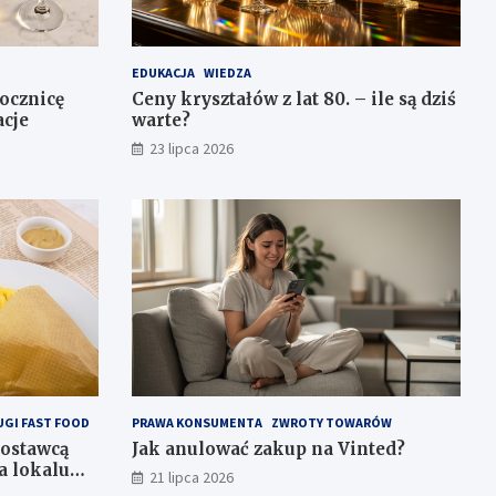
EDUKACJA
WIEDZA
ocznicę
Ceny kryształów z lat 80. – ile są dziś
acje
warte?
23 lipca 2026
UGI FAST FOOD
PRAWA KONSUMENTA
ZWROTY TOWARÓW
dostawcą
Jak anulować zakup na Vinted?
a lokalu
21 lipca 2026