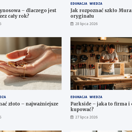
EDUKACJA
WIEDZA
nosowa – dlaczego jest
Jak rozpoznać szkło Mura
zez cały rok?
oryginału
6
28 lipca 2026
DZA
EDUKACJA
WIEDZA
nać złoto – najważniejsze
Parkside – jaka to firma i
kupować?
6
27 lipca 2026