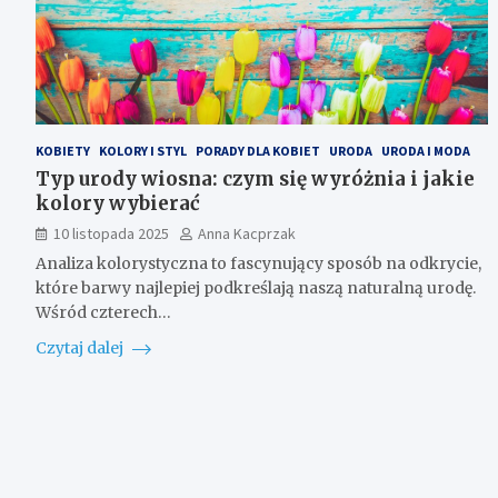
KOBIETY
KOLORY I STYL
PORADY DLA KOBIET
URODA
URODA I MODA
Typ urody wiosna: czym się wyróżnia i jakie
kolory wybierać
10 listopada 2025
Anna Kacprzak
Analiza kolorystyczna to fascynujący sposób na odkrycie,
które barwy najlepiej podkreślają naszą naturalną urodę.
Wśród czterech…
Czytaj dalej