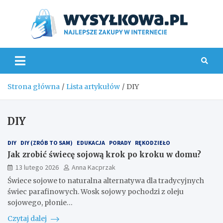
Skip
to
content
Wys
Strona główna
Lista artykułów
DIY
DIY
DIY
DIY (ZRÓB TO SAM)
EDUKACJA
PORADY
RĘKODZIEŁO
Jak zrobić świecę sojową krok po kroku w domu?
13 lutego 2026
Anna Kacprzak
Świece sojowe to naturalna alternatywa dla tradycyjnych
świec parafinowych. Wosk sojowy pochodzi z oleju
sojowego, płonie…
Czytaj dalej