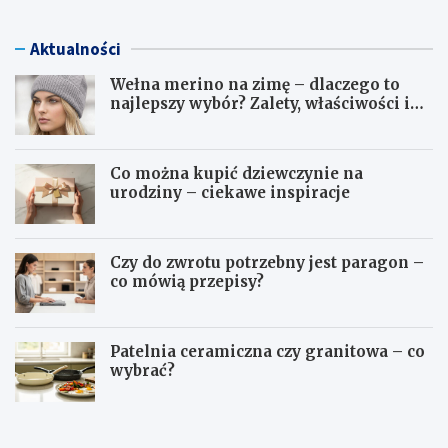
Aktualności
Wełna merino na zimę – dlaczego to
najlepszy wybór? Zalety, właściwości i
pielęgnacja
Co można kupić dziewczynie na
urodziny – ciekawe inspiracje
Czy do zwrotu potrzebny jest paragon –
co mówią przepisy?
Patelnia ceramiczna czy granitowa – co
wybrać?
W
C
e
o
ł
m