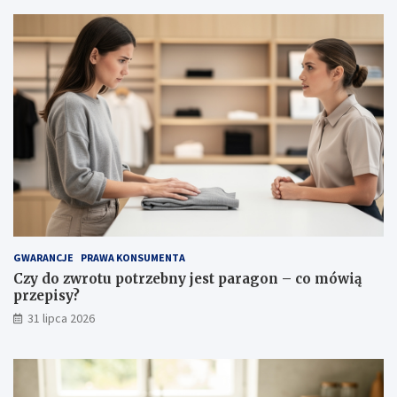
w
e
ł
a
ś
c
i
w
o
ś
c
i
i
p
i
e
l
GWARANCJE
PRAWA KONSUMENTA
ę
Czy do zwrotu potrzebny jest paragon – co mówią
g
przepisy?
n
31 lipca 2026
a
c
j
a