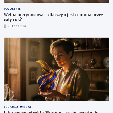
POZOSTAŁE
Wełna merynosowa – dlaczego jest ceniona przez
cały rok?
29 lipca 2026
EDUKACJA
WIEDZA
Jak rozpoznać szkło Murano – cechy oryginału