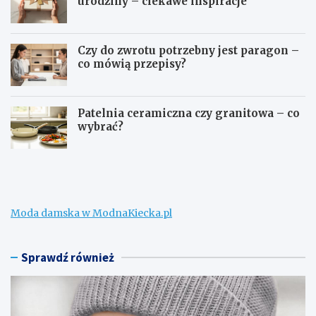
urodziny – ciekawe inspiracje
Czy do zwrotu potrzebny jest paragon –
co mówią przepisy?
Patelnia ceramiczna czy granitowa – co
wybrać?
W
C
e
o
ł
m
n
o
a
ż
Moda damska w ModnaKiecka.pl
m
n
e
a
r
k
i
u
Sprawdź również
n
p
o
i
n
ć
a
d