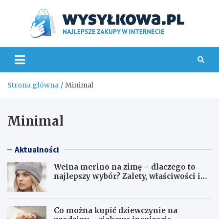
Skip
to
content
Wys
Strona główna
Minimal
Minimal
Aktualności
Wełna merino na zimę – dlaczego to
najlepszy wybór? Zalety, właściwości i
pielęgnacja
Co można kupić dziewczynie na