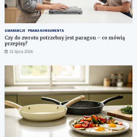
i
i
p
i
e
l
GWARANCJE
PRAWA KONSUMENTA
ę
Czy do zwrotu potrzebny jest paragon – co mówią
g
przepisy?
n
31 lipca 2026
a
c
j
a