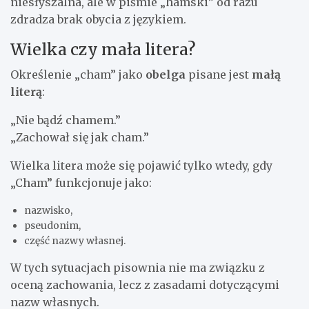
niesłyszalna, ale w piśmie „hamski” od razu
zdradza brak obycia z językiem.
Wielka czy mała litera?
Określenie „cham” jako
obelga
pisane jest
małą
literą
:
„Nie bądź chamem.”
„Zachował się jak cham.”
Wielka litera może się pojawić tylko wtedy, gdy
„Cham” funkcjonuje jako:
nazwisko,
pseudonim,
część nazwy własnej.
W tych sytuacjach pisownia nie ma związku z
oceną zachowania, lecz z zasadami dotyczącymi
nazw własnych.