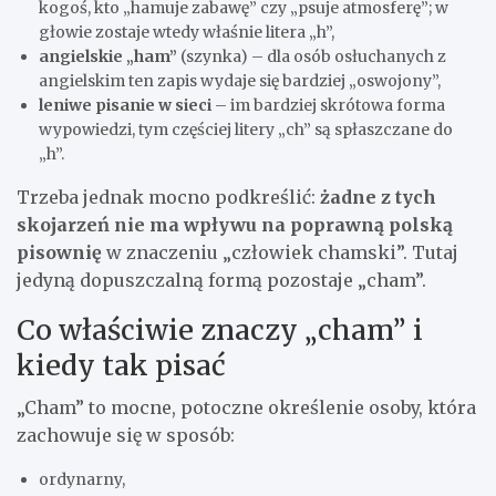
kogoś, kto „hamuje zabawę” czy „psuje atmosferę”; w
głowie zostaje wtedy właśnie litera „h”,
angielskie „ham”
(szynka) – dla osób osłuchanych z
angielskim ten zapis wydaje się bardziej „oswojony”,
leniwe pisanie w sieci
– im bardziej skrótowa forma
wypowiedzi, tym częściej litery „ch” są spłaszczane do
„h”.
Trzeba jednak mocno podkreślić:
żadne z tych
skojarzeń nie ma wpływu na poprawną polską
pisownię
w znaczeniu „człowiek chamski”. Tutaj
jedyną dopuszczalną formą pozostaje „cham”.
Co właściwie znaczy „cham” i
kiedy tak pisać
„Cham” to mocne, potoczne określenie osoby, która
zachowuje się w sposób:
ordynarny,