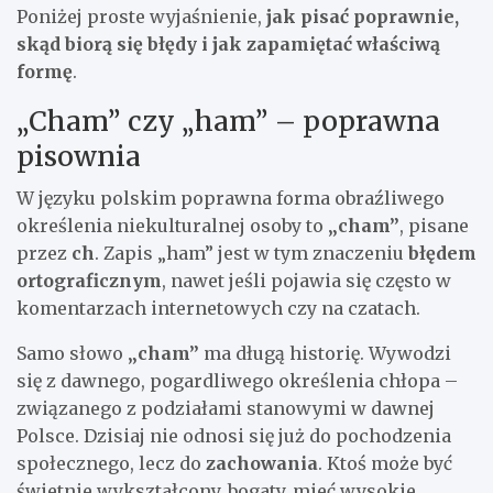
Poniżej proste wyjaśnienie,
jak pisać poprawnie,
skąd biorą się błędy i jak zapamiętać właściwą
formę
.
„Cham” czy „ham” – poprawna
pisownia
W języku polskim poprawna forma obraźliwego
określenia niekulturalnej osoby to
„cham”
, pisane
przez
ch
. Zapis „ham” jest w tym znaczeniu
błędem
ortograficznym
, nawet jeśli pojawia się często w
komentarzach internetowych czy na czatach.
Samo słowo
„cham”
ma długą historię. Wywodzi
się z dawnego, pogardliwego określenia chłopa –
związanego z podziałami stanowymi w dawnej
Polsce. Dzisiaj nie odnosi się już do pochodzenia
społecznego, lecz do
zachowania
. Ktoś może być
świetnie wykształcony, bogaty, mieć wysokie