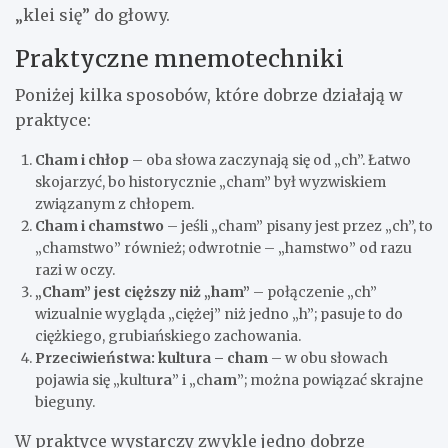
„klei się” do głowy.
Praktyczne mnemotechniki
Poniżej kilka sposobów, które dobrze działają w
praktyce:
Cham i chłop
– oba słowa zaczynają się od „ch”. Łatwo
skojarzyć, bo historycznie „cham” był wyzwiskiem
związanym z chłopem.
Cham i chamstwo
– jeśli „cham” pisany jest przez „ch”, to
„chamstwo” również; odwrotnie – „hamstwo” od razu
razi w oczy.
„Cham” jest cięższy niż „ham”
– połączenie „ch”
wizualnie wygląda „ciężej” niż jedno „h”; pasuje to do
ciężkiego, grubiańskiego zachowania.
Przeciwieństwa: kultura – cham
– w obu słowach
pojawia się „kultu
ra
” i „ch
am
”; można powiązać skrajne
bieguny.
W praktyce wystarczy zwykle jedno dobrze