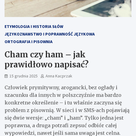
ETYMOLOGIA I HISTORIA SŁÓW
JĘZYKOZNAWSTWO I POPRAWNOŚĆ JĘZYKOWA
ORTOGRAFIA I PISOWNIA
Cham czy ham – jak
prawidłowo napisać?
15 grudnia 2025
Anna Kacprzak
Człowiek prymitywny, arogancki, bez ogłady i
szacunku dla innych w polszczyźnie ma bardzo
konkretne określenie – i tu właśnie zaczyna się
problem z pisownią. W sieci i w SMS-ach pojawiają
się dwie wersje: „cham” i „ham”. Tylko jedna jest
poprawna, a druga potrafi zepsuć odbiór całej
wypowiedzi, nawet jeśli sama uwaga jest celna.