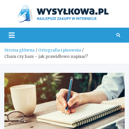
Skip
to
content
Wys
Strona główna
Ortografia i pisownia
Cham czy ham – jak prawidłowo napisać?