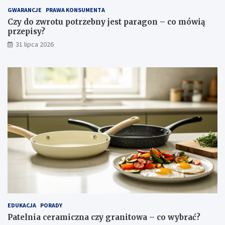
e
l
GWARANCJE
PRAWA KONSUMENTA
ę
Czy do zwrotu potrzebny jest paragon – co mówią
g
przepisy?
n
31 lipca 2026
a
c
j
a
EDUKACJA
PORADY
Patelnia ceramiczna czy granitowa – co wybrać?