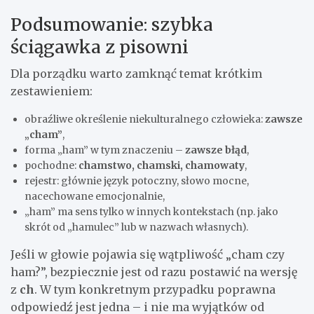
Podsumowanie: szybka
ściągawka z pisowni
Dla porządku warto zamknąć temat krótkim
zestawieniem:
obraźliwe określenie niekulturalnego człowieka:
zawsze
„cham”
,
forma „ham” w tym znaczeniu –
zawsze błąd
,
pochodne:
chamstwo, chamski, chamowaty
,
rejestr: głównie język potoczny, słowo mocne,
nacechowane emocjonalnie,
„ham” ma sens tylko w innych kontekstach (np. jako
skrót od „hamulec” lub w nazwach własnych).
Jeśli w głowie pojawia się wątpliwość „cham czy
ham?”, bezpiecznie jest od razu postawić na wersję
z
ch
. W tym konkretnym przypadku poprawna
odpowiedź jest jedna – i nie ma wyjątków od